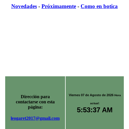
Novedades
-
Próximamente
-
Como en botica
Viernes 07 de Agosto de 2026
Hora
Dirección para
contactarse con esta
actual:
página:
5:53:37 AM
leogaret2017@gmail.com