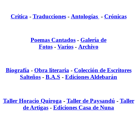
Crítica
-
Traducciones
-
Antologías
-
Crónicas
Poemas Cantados
-
Galería de
Fotos
-
Varios
-
Archivo
Biografía
-
Obra literaria
-
Colección de Escritores
Salteños
-
B.A.S
-
Ediciones Aldebarán
Taller Horacio Quiroga
-
Taller de Paysandú
-
Taller
de Artigas
-
Ediciones Casa de Nuna