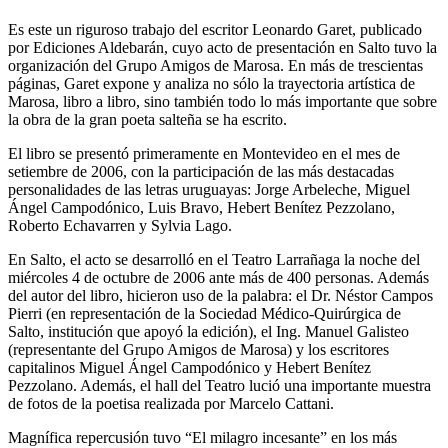
Es este un riguroso trabajo del escritor Leonardo Garet, publicado
por Ediciones Aldebarán, cuyo acto de presentación en Salto tuvo la
organización del Grupo Amigos de Marosa. En más de trescientas
páginas, Garet expone y analiza no sólo la trayectoria artística de
Marosa, libro a libro, sino también todo lo más importante que sobre
la obra de la gran poeta salteña se ha escrito.
El libro se presentó primeramente en Montevideo en el mes de
setiembre de 2006, con la participación de las más destacadas
personalidades de las letras uruguayas: Jorge Arbeleche, Miguel
Ángel Campodónico, Luis Bravo, Hebert Benítez Pezzolano,
Roberto Echavarren y Sylvia Lago.
En Salto, el acto se desarrolló en el Teatro Larrañaga la noche del
miércoles 4 de octubre de 2006 ante más de 400 personas. Además
del autor del libro, hicieron uso de la palabra: el Dr. Néstor Campos
Pierri (en representación de la Sociedad Médico-Quirúrgica de
Salto, institución que apoyó la edición), el Ing. Manuel Galisteo
(representante del Grupo Amigos de Marosa) y los escritores
capitalinos Miguel Ángel Campodónico y Hebert Benítez
Pezzolano. Además, el hall del Teatro lució una importante muestra
de fotos de la poetisa realizada por Marcelo Cattani.
Magnífica repercusión tuvo “El milagro incesante” en los más