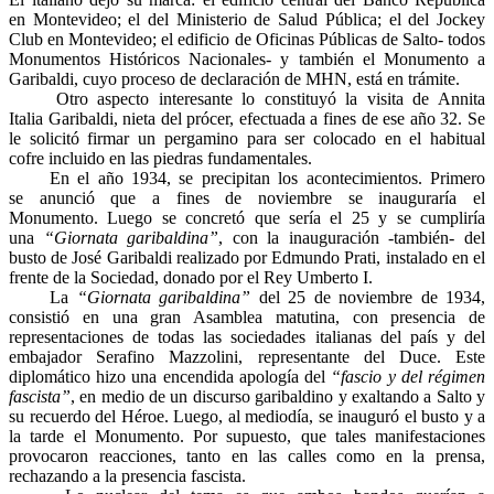
en Montevideo; el del Ministerio de Salud Pública; el del Jockey
Club en Montevideo; el edificio de Oficinas Públicas de Salto- todos
Monumentos Históricos Nacionales- y también el Monumento a
Garibaldi, cuyo proceso de declaración de MHN, está en trámite.
Otro aspecto interesante lo constituyó la visita de Annita
Italia Garibaldi, nieta del prócer, efectuada a fines de ese año 32. Se
le solicitó firmar un pergamino para ser colocado en el habitual
cofre incluido en las piedras fundamentales.
En el año 1934, se precipitan los acontecimientos. Primero
se anunció que a fines de noviembre se inauguraría el
Monumento. Luego se concretó que sería el 25 y se cumpliría
una
“Giornata garibaldina”
, con la inauguración -también- del
busto de José Garibaldi realizado por Edmundo Prati, instalado en el
frente de la Sociedad, donado por el Rey Umberto I.
La
“Giornata garibaldina”
del 25 de noviembre de 1934,
consistió en una gran Asamblea matutina, con presencia de
representaciones de todas las sociedades italianas del país y del
embajador Serafino Mazzolini, representante del Duce. Este
diplomático hizo una encendida apología del
“fascio y del régimen
fascista”
, en medio de un discurso garibaldino y exaltando a Salto y
su recuerdo del Héroe. Luego, al mediodía, se inauguró el busto y a
la tarde el Monumento. Por supuesto, que tales manifestaciones
provocaron reacciones, tanto en las calles como en la prensa,
rechazando a la presencia fascista.