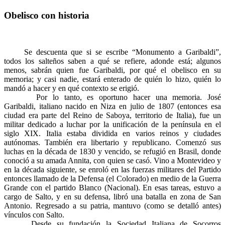
Obelisco con historia
​ Se descuenta que si se escribe “Monumento a Garibaldi”,
todos los salteños saben a qué se refiere, adonde está; algunos
menos, sabrán quien fue Garibaldi, por qué el obelisco en su
memoria; y casi nadie, estará enterado de quién lo hizo, quién lo
mandó a hacer y en qué contexto se erigió.
Por lo tanto, es oportuno hacer una memoria. José
Garibaldi, italiano nacido en Niza en julio de 1807 (entonces esa
ciudad era parte del Reino de Saboya, territorio de Italia), fue un
militar dedicado a luchar por la unificación de la península en el
siglo XIX. Italia estaba dividida en varios reinos y ciudades
autónomas. También era libertario y republicano. Comenzó sus
luchas en la década de 1830 y vencido, se refugió en Brasil, donde
conoció a su amada Annita, con quien se casó. Vino a Montevideo y
en la década siguiente, se enroló en las fuerzas militares del Partido
entonces llamado de la Defensa (el Colorado) en medio de la Guerra
Grande con el partido Blanco (Nacional). En esas tareas, estuvo a
cargo de Salto, y en su defensa, libró una batalla en zona de San
Antonio. Regresado a su patria, mantuvo (como se detalló antes)
vínculos con Salto.
Desde su fundación la Sociedad Italiana de Socorros