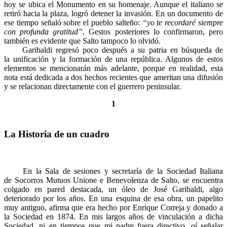
hoy se ubica el Monumento en su homenaje. Aunque el italiano se
retiró hacia la plaza, logró detener la invasión. En un documento de
ese tiempo señaló sobre el pueblo salteño:
“yo te recordaré siempre
con profunda gratitud”
. Gestos posteriores lo confirmaron, pero
también es evidente que Salto tampoco lo olvidó.
Garibaldi regresó poco después a su patria en búsqueda de
la unificación y la formación de una república. Algunos de estos
elementos se mencionarán más adelante, porque en realidad, esta
nota está dedicada a dos hechos recientes que ameritan una difusión
y se relacionan directamente con el guerrero peninsular.
1
La Historia de un cuadro
En la Sala de sesiones y secretaría de la Sociedad Italiana
de Socorros Mutuos Unione e Benevolenza de Salto, se encuentra
colgado en pared destacada, un óleo de José Garibaldi, algo
deteriorado por los años. En una esquina de esa obra, un papelito
muy antiguo, afirma que era hecho por Enrique Correja y donado a
la Sociedad en 1874. En mis largos años de vinculación a dicha
Sociedad, ni en tiempos que mi padre fuera directivo, oí señalar