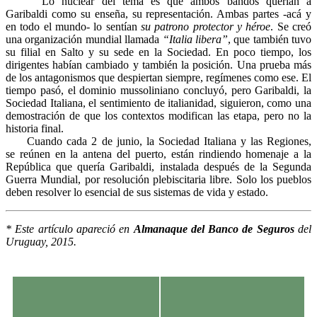
Lo nuclear del tema es que ambos bandos querían a
Garibaldi como su enseña, su representación. Ambas partes -acá y
en todo el mundo- lo sentían
su patrono protector y héroe
. Se creó
una organización mundial llamada
“Italia libera”
, que también tuvo
su filial en Salto y su sede en la Sociedad. En poco tiempo, los
dirigentes habían cambiado y también la posición. Una prueba más
de los antagonismos que despiertan siempre, regímenes como ese. El
tiempo pasó, el dominio mussoliniano concluyó, pero Garibaldi, la
Sociedad Italiana, el sentimiento de italianidad, siguieron, como una
demostración de que los contextos modifican las etapa, pero no la
historia final.
Cuando cada 2 de junio, la Sociedad Italiana y las Regiones,
se reúnen en la antena del puerto, están rindiendo homenaje a la
República que quería Garibaldi, instalada después de la Segunda
Guerra Mundial, por resolución plebiscitaria libre. Solo los pueblos
deben resolver lo esencial de sus sistemas de vida y estado.
* Este artículo apareció en
Almanaque del Banco de Seguros
del
Uruguay, 2015.