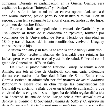
compañía. Durante su participación en la Guerra Grande, será
capitán de las goletas “Intrépida” y “ Maipú”.
Antes de iniciar su rol militar en esa oportunidad, se casó
con María Badano, previo permiso eclesiástico y militar. Con su
esposa, quien tenía solamente 13 años al casarse, tendrá cuatro hijos,
el primero de nombre Efisio.
Retorna a Italia acompañando la cruzada de Garibaldi y en
1848 queda al frente de la compañía de “pavesi”, formada por
voluntarios de la Universidad de Pavía. Herido de gravedad en
1849, y tras el fracaso del intento reunificador, vuelve al Uruguay
con su esposa e hijo.
Se instala en Salto y su familia se amplía con Atilio y Guillermo.
En 1860, recibe invitación de Garibaldi para reiniciar las
luchas, pero se excusa en su edad y estado de salud. Fallecerá con el
grado de General en 1878, en Salto.
En 1874, el pintor italiano Enrique Correja, le remite a don
Angelo, una tela al óleo de Garibaldi, con una carta pidiéndole
donara ese cuadro a la Sociedad Italiana de Salto. En la carta,
Correja sostiene su admiración por
“el primero de los ciudadanos
italianos”
y espera que su obra refleje las características del
Garibaldi ya anciano. Señala que es un tributo de admiración y que
en virtud de los elogios de sus amigos, ha decidido regalar dicha tela
a la Sociedad Italiana de Salto. Luego señala
“me decidí pues a
dedicar el cuadro a la Sociedad Italiana de Salto y U. aprobó mi
decisión, pero esta Sociedad está aún en embrión y vengo a solicitar