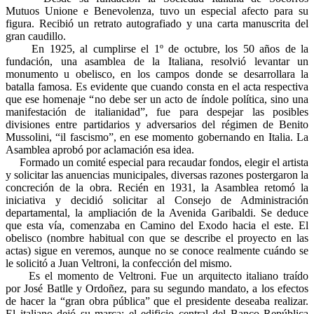
Mutuos Unione e Benevolenza, tuvo un especial afecto para su
figura. Recibió un retrato autografiado y una carta manuscrita del
gran caudillo.
En 1925, al cumplirse el 1º de octubre, los 50 años de la
fundación, una asamblea de la Italiana, resolvió levantar un
monumento u obelisco, en los campos donde se desarrollara la
batalla famosa. Es evidente que cuando consta en el acta respectiva
que ese homenaje “no debe ser un acto de índole política, sino una
manifestación de italianidad”, fue para despejar las posibles
divisiones entre partidarios y adversarios del régimen de Benito
Mussolini, “il fascismo”, en ese momento gobernando en Italia. La
Asamblea aprobó por aclamación esa idea.
Formado un comité especial para recaudar fondos, elegir el artista
y solicitar las anuencias municipales, diversas razones postergaron la
concreción de la obra. Recién en 1931, la Asamblea retomó la
iniciativa y decidió solicitar al Consejo de Administración
departamental, la ampliación de la Avenida Garibaldi. Se deduce
que esta vía, comenzaba en Camino del Exodo hacia el este. El
obelisco (nombre habitual con que se describe el proyecto en las
actas) sigue en veremos, aunque no se conoce realmente cuándo se
le solicitó a Juan Veltroni, la confección del mismo.
Es el momento de Veltroni. Fue un arquitecto italiano traído
por José Batlle y Ordoñez, para su segundo mandato, a los efectos
de hacer la “gran obra pública” que el presidente deseaba realizar.
El italiano dejó su marca: el edificio central del Banco República