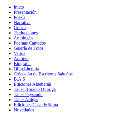
Inicio
Presentación
Poesía
Narrativa
Crítica
Traducciones
Antologías
Poemas Cantados
Galería de Fotos
Varios
Archivo
Biografía
Obra Literaria
Colección de Escritores Salteños
B.A.S
Ediciones Aldebarán
Taller Horacio Quiroga
Taller Paysandú
Taller Artigas
Ediciones Casa de Nuna
Novedades