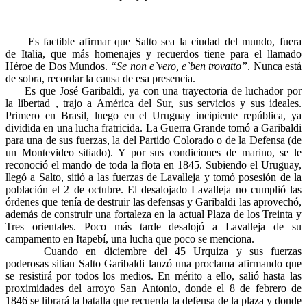
Es factible afirmar que Salto sea la ciudad del mundo, fuera
de Italia, que más homenajes y recuerdos tiene para el llamado
Héroe de Dos Mundos.
“Se non e`vero, e`ben trovatto”
. Nunca está
de sobra, recordar la causa de esa presencia.
Es que José Garibaldi, ya con una trayectoria de luchador por
la libertad , trajo a América del Sur, sus servicios y sus ideales.
Primero en Brasil, luego en el Uruguay incipiente república, ya
dividida en una lucha fratricida. La Guerra Grande tomó a Garibaldi
para una de sus fuerzas, la del Partido Colorado o de la Defensa (de
un Montevideo sitiado). Y por sus condiciones de marino, se le
reconoció el mando de toda la flota en 1845. Subiendo el Uruguay,
llegó a Salto, sitió a las fuerzas de Lavalleja y tomó posesión de la
población el 2 de octubre. El desalojado Lavalleja no cumplió las
órdenes que tenía de destruir las defensas y Garibaldi las aprovechó,
además de construir una fortaleza en la actual Plaza de los Treinta y
Tres orientales. Poco más tarde desalojó a Lavalleja de su
campamento en Itapebí, una lucha que poco se menciona.
Cuando en diciembre del 45 Urquiza y sus fuerzas
poderosas sitian Salto Garibaldi lanzó una proclama afirmando que
se resistirá por todos los medios. En mérito a ello, salió hasta las
proximidades del arroyo San Antonio, donde el 8 de febrero de
1846 se librará la batalla que recuerda la defensa de la plaza y donde