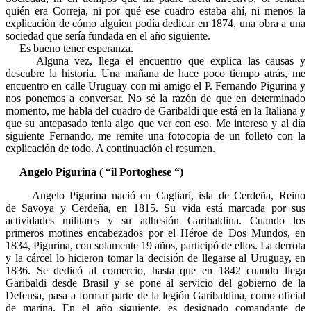
quién era Correja, ni por qué ese cuadro estaba ahí, ni menos la
explicación de cómo alguien podía dedicar en 1874, una obra a una
sociedad que sería fundada en el año siguiente.
Es bueno tener esperanza.
Alguna vez, llega el encuentro que explica las causas y
descubre la historia. Una mañana de hace poco tiempo atrás, me
encuentro en calle Uruguay con mi amigo el P. Fernando Pigurina y
nos ponemos a conversar. No sé la razón de que en determinado
momento, me habla del cuadro de Garibaldi que está en la Italiana y
que su antepasado tenía algo que ver con eso. Me intereso y al día
siguiente Fernando, me remite una fotocopia de un folleto con la
explicación de todo. A continuación el resumen.
Angelo Pigurina ( “il Portoghese “)
Angelo Pigurina nació en Cagliari, isla de Cerdeña, Reino
de Savoya y Cerdeña, en 1815. Su vida está marcada por sus
actividades militares y su adhesión Garibaldina. Cuando los
primeros motines encabezados por el Héroe de Dos Mundos, en
1834, Pigurina, con solamente 19 años, participó de ellos. La derrota
y la cárcel lo hicieron tomar la decisión de llegarse al Uruguay, en
1836. Se dedicó al comercio, hasta que en 1842 cuando llega
Garibaldi desde Brasil y se pone al servicio del gobierno de la
Defensa, pasa a formar parte de la legión Garibaldina, como oficial
de marina. En el año siguiente, es designado comandante de