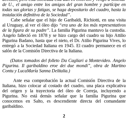
de U., el amigo entre los amigos del gran hombre y partícipe en
todas sus glorias y fatigas, se haga depositario del cuadro, hasta la
instalación definitiva de la Sociedad”
.
Cabe señalar que el hijo de Garibaldi, Richiotti, en una visita
al Uruguay, al ver el óleo dijo
“era uno de los más representativos
de la figura de su padre”
. La familia Pigurina mantuvo la custodia.
Angelo falleció en 1878 y se hizo cargo del cuadro su hijo Attilio
Pigurina Badano, hasta que el nieto, el Dr. Atilio Pigurina Vives, lo
entregó a la Sociedad Italiana en 1945. El cuadro permanece en el
salón de la Comisión Directiva de la Italiana.
(Datos tomados del folleto Da Cagliari a Montevideo. Angelo
Pigurina. Il garibaldino eroe dei due mondi”, obra de Martino
Contu y LucaMaría Sanna Delitalia.)
Ante esa comprobación la actual Comisión Directiva de la
Italiana, hizo colocar al costado del cuadro, una placa explicativa
del origen y la trayectoria del óleo de Correja, incluyendo a
Pigurina. No está demás señalar que la familia Pigurina que
conocemos en Salto, es descendiente directa del comandante
garibaldino.
2