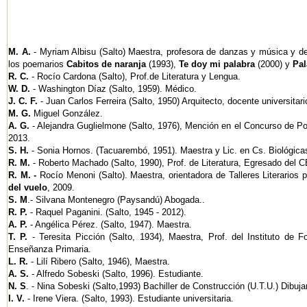
M. A.
- Myriam Albisu (Salto) Maestra, profesora de danzas y música y de
los poemarios
Cabitos de naranja
(1993),
Te doy mi palabra
(2000) y
Pal
R. C.
- Rocío Cardona (Salto), Prof.de Literatura y Lengua.
W. D.
- Washington Díaz (Salto, 1959). Médico.
J. C. F.
- Juan Carlos Ferreira (Salto, 1950) Arquitecto, docente universitari
M. G.
Miguel González.
A. G.
- Alejandra Guglielmone (Salto, 1976), Mención en el Concurso de Poe
2013.
S. H.
- Sonia Hornos. (Tacuarembó, 1951). Maestra y Lic. en Cs. Biológica
R. M.
- Roberto Machado (Salto, 1990), Prof. de Literatura, Egresado del 
R. M. -
Rocío Menoni (Salto). Maestra, orientadora de Talleres Literarios 
del vuelo
, 2009.
S. M
.- Silvana Montenegro (Paysandú) Abogada..
R. P.
- Raquel Paganini.
(Salto, 1945 - 2012).
A. P.
- Angélica Pérez. (Salto, 1947). Maestra.
T. P.
- Teresita Picción (Salto, 1934), Maestra, Prof. del Instituto de
Enseñanza Primaria.
L. R.
- Lilí Ribero (Salto, 1946), Maestra.
A. S.
- Alfredo Sobeski (Salto, 1996). Estudiante.
N. S
. - Nina Sobeski (Salto,1993) Bachiller de Construcción (U.T.U.) Dibuja
I. V.
- Irene Viera. (Salto, 1993). Estudiante universitaria.