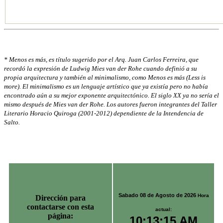
* Menos es más, es título sugerido por el Arq. Juan Carlos Ferreira, que
recordó la expresión de Ludwig Mies van der Rohe cuando definió a su
propia arquitectura y también al minimalismo, como Menos es más (Less is
more). El minimalismo es un lenguaje artístico que ya existía pero no había
encontrado aún a su mejor exponente arquitectónico. El siglo XX ya no sería el
mismo después de Mies van der Rohe. Los autores fueron integrantes del Taller
Literario Horacio Quiroga (2001-2012) dependiente de la Intendencia de
Salto.
Sabado 08 de Agosto de 2026
Hora
Dirección para
contactarse con esta
actual:
página:
10:13:16 AM