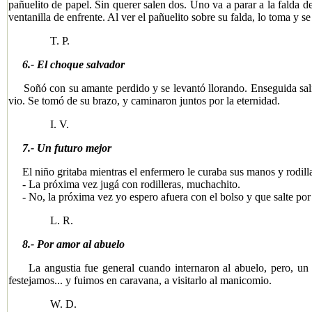
pañuelito de papel. Sin querer salen dos. Uno va a parar a la falda d
ventanilla de enfrente. Al ver el pañuelito sobre su falda, lo toma y se
T. P.
6.- El choque salvador
Soñó con su amante perdido y se levantó llorando. Enseguida salió
vio. Se tomó de su brazo, y caminaron juntos por la eternidad.
I. V.
7.- Un futuro mejor
El niño gritaba mientras el enfermero le curaba sus manos y rodill
- La próxima vez jugá con rodilleras, muchachito.
- No, la próxima vez yo espero afuera con el bolso y que salte por 
L. R.
​
8.- Por amor al abuelo
La angustia fue general cuando internaron al abuelo, pero, un me
festejamos... y fuimos en caravana, a visitarlo al manicomio.
W. D.