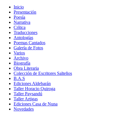
Inicio
Presentación
Poesía
Narrativa
Crítica
Traducciones
Antologías
Poemas Cantados
Galería de Fotos
Varios
Archivo
Biografía
Obra Literaria
Colección de Escritores Salteños
B.A.S
Ediciones Aldebarán
Taller Horacio Quiroga
Taller Paysandú
Taller Artigas
Ediciones Casa de Nuna
Novedades