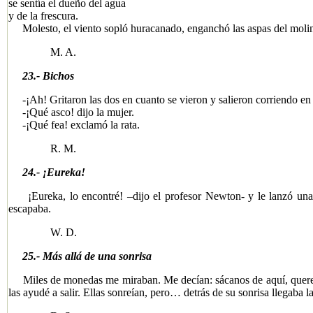
se sentía el dueño del agua
y de la frescura.
Molesto, el viento sopló huracanado, enganchó las aspas del molino
M. A.
23.- Bichos
-¡Ah! Gritaron las dos en cuanto se vieron y salieron corriendo en 
-¡Qué asco! dijo la mujer.
-¡Qué fea! exclamó la rata.
R. M.
24.- ¡Eureka!
¡Eureka, lo encontré! –dijo el profesor Newton- y le lanzó una
escapaba.
W. D.
25.- Más allá de una sonrisa
Miles de monedas me miraban. Me decían: sácanos de aquí, queremos
las ayudé a salir. Ellas sonreían, pero… detrás de su sonrisa llegaba l