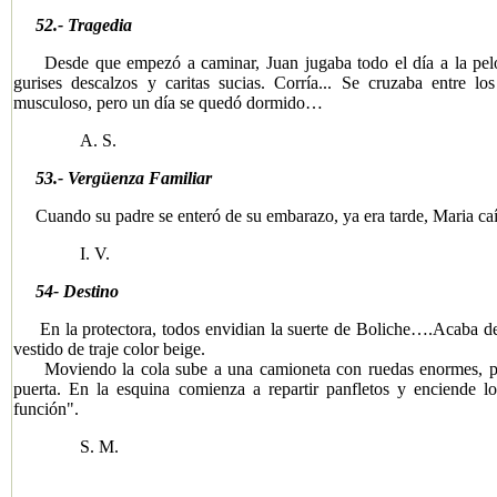
52.- Tragedia
Desde que empezó a caminar, Juan jugaba todo el día a la pelota 
gurises descalzos y caritas sucias. Corría... Se cruzaba entre 
musculoso, pero un día se quedó dormido…
A. S.
​
53.- Vergüenza Familiar
Cuando su padre se enteró de su embarazo, ya era tarde, Maria caía
I. V.
54- Destino
En la protectora, todos envidian la suerte de Boliche….Acaba de
vestido de traje color beige.
Moviendo la cola sube a una camioneta con ruedas enormes, pint
puerta. En la esquina comienza a repartir panfletos y enciende lo
función".
S. M.