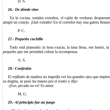
D. S.
26.- De dónde vino
En la cocina, sonidos extraños, el cajón de verduras desparram
atrapó un conejo. ¡Qué extraño! En el corredor hay una galera flotan
P. C.
27.- Pequeño cuchillo
Todo está planeado: la hora exacta, la luna llena, ese barrio, la c
pequeño que me permitirá cobrar la recompensa.
A. S.
28.- Confesión
El rejillado de madera no impedía ver los grandes ojos que implora
su dogma, se pasó las manos por el rostro y dijo:
-¡Eso, pecado no es! Es amor.
M. G.
29.- Al principio fue un juego