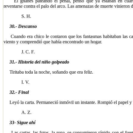
El ghanés pateando el penal, pensó que ya estaban en cuartos 
reventarse contra el palo del arco. Las amenazas de muerte vinieron 
S. H.
30.- Descanso
Cuando era chico le contaron que los fantasmas habitaban las cas
viento y comprendió que había encontrado un hogar.
J. C. F.
31.- Historia del niño golpeado
Tiritaba toda la noche, soñando que era feliz.
I. V.
32.- Final
Leyó la carta. Permaneció inmóvil un instante. Rompió el papel y se
A. Z.
33- Sigue ahí
Las cartas, las fotos, la ropa, se consumieron rápido con el fueg