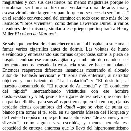
magistrales y con sus desaciertos no menos magistrales porque lo
corroboran ser humano- hizo una verdadera obra de arte: rara y
escasa virtud entre la gente y para lo que no se necesita ser “artista”
en el sentido convencional del término; en todo caso uno más de los
llamados “libros vivientes”, como define Lawrence Durrell a varios
creadores de sí mismos, similar a ese griego que inspirará a Henry
Miller
El coloso de Maroussi
.
Se sabe que bordeando el anochecer retorna al hospital, a su cama, a
fumar varios cigarrillos antes de dormir. Las volutas de humo
elevándose y entrelazando sus formas caprichosas sobre la pieza de
hospital tendrían ese compás agitado y cambiante de cuando en el
momento menos pensado la existencia resuelve hacer un balance.
Entonces reaparecen diferentes instancias mostrando al alocado
autor de “Fantasía nerviosa” e “Ilusoria más enferma”, al narrador
objetivo y omnisciente de “La insolación” y “El desierto”, al
maestro consumado de “El regreso de Anaconda” y “El conductor
del rápido” intercambiando vicisitudes con ese hombre
dostoievskiano y vital, pese a los rigores de esa selva que convirtió
en patria definitiva para sus años postreros, quien sin embargo jamás
perdería ciertas costumbres del
dandi
–que se viste de punta en
blanco para tomar el té, solo, en su querida Meseta del Horqueta y
de frente al crepúsculo que perfuma la atmósfera “de azahares y miel
silvestre”, como alguna vez escribió-, y menos perdería esa
capacidad de entrega amorosa que lo llevó del hiperromanticismo