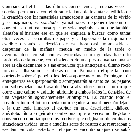
Compañera fiel hasta las últimas consecuencias, muchas veces la
soledad permanecía con él durante la tarea de levantar el edificio de
la creación con los materiales arrancados a las canteras de lo vivido
y lo imaginado; esa
soledad
cuya naturaleza de género femenino la
convertía en íntima musa que no sólo inspiraba, sino que también
alentaba el instante ese en que se empieza a buscar -como tantas
otras veces- las cuartillas de papel y la lapicera o la máquina de
escribir; después la elección de esa hora casi imprevisible al
despuntar de la mañana, metida en medio de la tarde o
aventurándose en situaciones evocadas o imaginadas hacia lo
profundo de la noche, con el silencio de una pieza cuya ventana se
abre al día declinante o a las entreluces que anticipan el último rocío
previo al alba sobre las riberas del río Paraná en el que la mano
corriendo sobre el papel o los dedos aporreando una Remington de
entreguerras se superpondrán o acompañarán al canto de los pájaros
que sobrevuelan una Casa de Piedra alzándose junto a un río que
corre entre calmo y agitado, abriendo a ambos lados la densidad de
una vegetación agobiantemente subtropical. Es cuando todo el
pasado y todo el futuro quedaban relegados a una dimensión lejana
a la que tenía inmerso al escritor en una descripción, diálogo,
anécdota, título o párrafo confesional que a veces no llegaba a
convencer, como tampoco los motivos que originaron determinadas
situaciones vividas junto a aquellos seres de rostros que regresaban a
ese tan particular estado en el que se encontraba quien se sabía