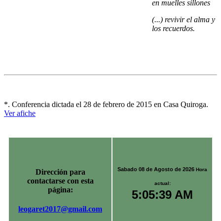
en muelles sillones
(...) revivir el alma y
los recuerdos.
*. Conferencia dictada el 28 de febrero de 2015 en Casa Quiroga.
Ver afiche
Sabado 08 de Agosto de 2026
Hora
Dirección para
contactarse con esta
actual:
página:
5:05:40 AM
leogaret2017@gmail.com