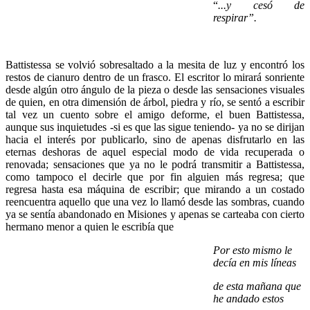
“
...y cesó de
respirar”.
Battistessa se volvió sobresaltado a la mesita de luz y encontró los
restos de cianuro dentro de un frasco. El escritor lo mirará sonriente
desde algún otro ángulo de la pieza o desde las sensaciones visuales
de quien, en otra dimensión de árbol, piedra y río, se sentó a escribir
tal vez un cuento sobre el amigo deforme, el buen Battistessa,
aunque sus inquietudes -si es que las sigue teniendo- ya no se dirijan
hacia el interés por publicarlo, sino de apenas disfrutarlo en las
eternas deshoras de aquel especial modo de vida recuperada o
renovada; sensaciones que ya no le podrá transmitir a Battistessa,
como tampoco el decirle que por fin alguien más regresa; que
regresa hasta esa máquina de escribir; que mirando a un costado
reencuentra aquello que una vez lo llamó desde las sombras, cuando
ya se sentía abandonado en Misiones y apenas se carteaba con cierto
hermano menor a quien le escribía que
Por esto mismo le
decía en mis líneas
de esta mañana que
he andado estos