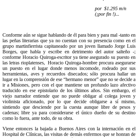
por $1.295 m/n
(¡por fin !)...
Conforme aún se sigue hablando de él para bien y para mal -tanto en
las peñas literarias que ya no cuentan con su presencia como en el
grupo martinfierrista capitaneado por un joven llamado Jorge Luis
Borges, que habla y escribe en detrimento del autor salteño -;
conforme Horacio Quiroga-escritor ya tiene asegurado su puesto en
las letras rioplatenses, Horacio Quiroga-hombre procura asegurarse
un puesto en el lugar donde menos incomode, rodeado por sus
herramientas, aves y recuerdos disecados; sólo procura hallar un
lugar en la comprensión de ese “hermano menor” que no se decide a
ir a Misiones, pero con el que mantiene un profundo lazo afectivo
traducido en ese epistolario de los últimos años. Sin embargo, el
viejo narrador entiende que no puede obligar al colega joven y
violinista aficionado, por lo que decide obligarse a sí mismo,
sintiendo que desciende por la cuesta aunque libre de pesos y
cadenas; libre ya para considerarse el único dueño de su destino
como lo fuera, ante todo, de su obra.
Viene entonces la bajada a Buenos Aires con la internación en el
Hospital de Clínicas, las visitas de demás enfermos que se honran de