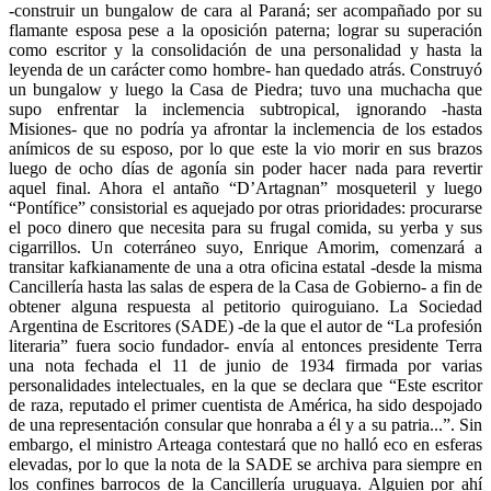
-construir un bungalow de cara al Paraná; ser acompañado por su
flamante esposa pese a la oposición paterna; lograr su superación
como escritor y la consolidación de una personalidad y hasta la
leyenda de un carácter como hombre- han quedado atrás. Construyó
un bungalow y luego la Casa de Piedra; tuvo una muchacha que
supo enfrentar la inclemencia subtropical, ignorando -hasta
Misiones- que no podría ya afrontar la inclemencia de los estados
anímicos de su esposo, por lo que este la vio morir en sus brazos
luego de ocho días de agonía sin poder hacer nada para revertir
aquel final. Ahora el antaño “D’Artagnan” mosqueteril y luego
“Pontífice” consistorial es aquejado por otras prioridades: procurarse
el poco dinero que necesita para su frugal comida, su yerba y sus
cigarrillos. Un coterráneo suyo, Enrique Amorim, comenzará a
transitar kafkianamente de una a otra oficina estatal -desde la misma
Cancillería hasta las salas de espera de la Casa de Gobierno- a fin de
obtener alguna respuesta al petitorio quiroguiano. La Sociedad
Argentina de Escritores (SADE) -de la que el autor de “La profesión
literaria” fuera socio fundador- envía al entonces presidente Terra
una nota fechada el 11 de junio de 1934 firmada por varias
personalidades intelectuales, en la que se declara que “Este escritor
de raza, reputado el primer cuentista de América, ha sido despojado
de una representación consular que honraba a él y a su patria...”. Sin
embargo, el ministro Arteaga contestará que no halló eco en esferas
elevadas, por lo que la nota de la SADE se archiva para siempre en
los confines barrocos de la Cancillería uruguaya. Alguien por ahí