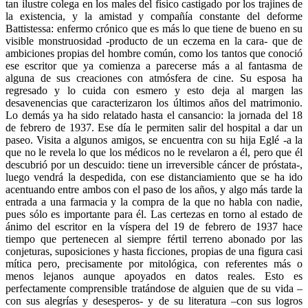
tan ilustre colega en los males del físico castigado por los trajines de
la existencia, y la amistad y compañía constante del deforme
Battistessa: enfermo crónico que es más lo que tiene de bueno en su
visible monstruosidad -producto de un eczema en la cara- que de
ambiciones propias del hombre común, como los tantos que conoció
ese escritor que ya comienza a parecerse más a al fantasma de
alguna de sus creaciones con atmósfera de cine. Su esposa ha
regresado y lo cuida con esmero y esto deja al margen las
desavenencias que caracterizaron los últimos años del matrimonio.
Lo demás ya ha sido relatado hasta el cansancio: la jornada del 18
de febrero de 1937. Ese día le permiten salir del hospital a dar un
paseo. Visita a algunos amigos, se encuentra con su hija Eglé -a la
que no le revela lo que los médicos no le revelaron a él, pero que él
descubrió por un descuido: tiene un irreversible cáncer de próstata-,
luego vendrá la despedida, con ese distanciamiento que se ha ido
acentuando entre ambos con el paso de los años, y algo más tarde la
entrada a una farmacia y la compra de la que no habla con nadie,
pues sólo es importante para él. Las certezas en torno al estado de
ánimo del escritor en la víspera del 19 de febrero de 1937 hace
tiempo que pertenecen al siempre fértil terreno abonado por las
conjeturas, suposiciones y hasta ficciones, propias de una figura casi
mítica pero, precisamente por mitológica, con referentes más o
menos lejanos aunque apoyados en datos reales. Esto es
perfectamente comprensible tratándose de alguien que de su vida –
con sus alegrías y desesperos- y de su literatura –con sus logros