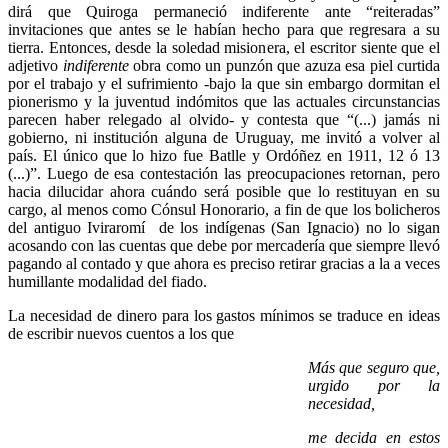
dirá que Quiroga permaneció indiferente ante “reiteradas”
invitaciones que antes se le habían hecho para que regresara a su
tierra. Entonces, desde la soledad misionera, el escritor siente que el
adjetivo
indiferente
obra como un punzón que azuza esa piel curtida
por el trabajo y el sufrimiento -bajo la que sin embargo dormitan el
pionerismo y la juventud indómitos que las actuales circunstancias
parecen haber relegado al olvido- y contesta que “(...) jamás ni
gobierno, ni institución alguna de Uruguay, me invitó a volver al
país. El único que lo hizo fue Batlle y Ordóñez en 1911, 12 ó 13
(...)”. Luego de esa contestación las preocupaciones retornan, pero
hacia dilucidar ahora cuándo será posible que lo restituyan en su
cargo, al menos como Cónsul Honorario, a fin de que los bolicheros
del antiguo Iviraromí de los indígenas (San Ignacio) no lo sigan
acosando con las cuentas que debe por mercadería que siempre llevó
pagando al contado y que ahora es preciso retirar gracias a la a veces
humillante modalidad del fiado.
La necesidad de dinero para los gastos mínimos se traduce en ideas
de escribir nuevos cuentos a los que
Más que seguro que,
urgido por la
necesidad,
me decida en estos