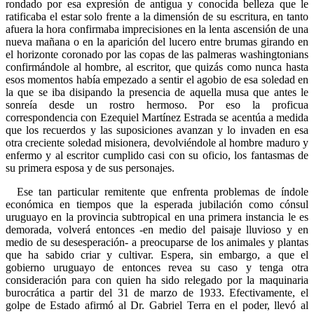
rondado por esa expresión de antigua y conocida belleza que le
ratificaba el estar solo frente a la dimensión de su escritura, en tanto
afuera la hora confirmaba imprecisiones en la lenta ascensión de una
nueva mañana o en la aparición del lucero entre brumas girando en
el horizonte coronado por las copas de las palmeras washingtonians
confirmándole al hombre, al escritor, que quizás como nunca hasta
esos momentos había empezado a sentir el agobio de esa soledad en
la que se iba disipando la presencia de aquella musa que antes le
sonreía desde un rostro hermoso. Por eso la proficua
correspondencia con Ezequiel Martínez Estrada se acentúa a medida
que los recuerdos y las suposiciones avanzan y lo invaden en esa
otra creciente soledad misionera, devolviéndole al hombre maduro y
enfermo y al escritor cumplido casi con su oficio, los fantasmas de
su primera esposa y de sus personajes.
Ese tan particular remitente que enfrenta problemas de índole
económica en tiempos que la esperada jubilación como cónsul
uruguayo en la provincia subtropical en una primera instancia le es
demorada, volverá entonces -en medio del paisaje lluvioso y en
medio de su desesperación- a preocuparse de los animales y plantas
que ha sabido criar y cultivar. Espera, sin embargo, a que el
gobierno uruguayo de entonces revea su caso y tenga otra
consideración para con quien ha sido relegado por la maquinaria
burocrática a partir del 31 de marzo de 1933. Efectivamente, el
golpe de Estado afirmó al Dr. Gabriel Terra en el poder, llevó al