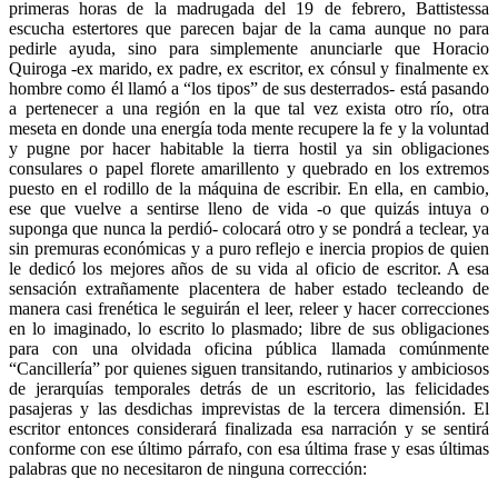
primeras horas de la madrugada del 19 de febrero, Battistessa
escucha estertores que parecen bajar de la cama aunque no para
pedirle ayuda, sino para simplemente anunciarle que Horacio
Quiroga -ex marido, ex padre, ex escritor, ex cónsul y finalmente ex
hombre como él llamó a “los tipos” de sus desterrados- está pasando
a pertenecer a una región en la que tal vez exista otro río, otra
meseta en donde una energía toda mente recupere la fe y la voluntad
y pugne por hacer habitable la tierra hostil ya sin obligaciones
consulares o papel florete amarillento y quebrado en los extremos
puesto en el rodillo de la máquina de escribir. En ella, en cambio,
ese que vuelve a sentirse lleno de vida -o que quizás intuya o
suponga que nunca la perdió- colocará otro y se pondrá a teclear, ya
sin premuras económicas y a puro reflejo e inercia propios de quien
le dedicó los mejores años de su vida al oficio de escritor. A esa
sensación extrañamente placentera de haber estado tecleando de
manera casi frenética le seguirán el leer, releer y hacer correcciones
en lo imaginado, lo escrito lo plasmado; libre de sus obligaciones
para con una olvidada oficina pública llamada comúnmente
“Cancillería” por quienes siguen transitando, rutinarios y ambiciosos
de jerarquías temporales detrás de un escritorio, las felicidades
pasajeras y las desdichas imprevistas de la tercera dimensión. El
escritor entonces considerará finalizada esa narración y se sentirá
conforme con ese último párrafo, con esa última frase y esas últimas
palabras que no necesitaron de ninguna corrección: