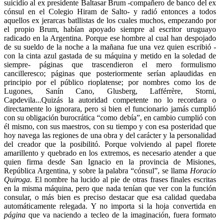
suicidio al ex presidente Baltasar Brum -compañero de banco del ex
cónsul en el Colegio Hiram de Salto- y radió entonces a todos
aquellos ex jerarcas batllistas de los cuales muchos, empezando por
el propio Brum, habían apoyado siempre al escritor uruguayo
radicado en la Argentina. Porque ese hombre al cual han despojado
de su sueldo de la noche a la mañana fue una vez quien escribió -
con la cinta azul gastada de su máquina y metido en la soledad de
siempre- páginas que trascendieron el mero formulismo
cancilleresco; páginas que posteriormente serían aplaudidas en
principio por el público rioplatense; por nombres como los de
Lugones, Sanín Cano, Glusberg, Lafférrère, Storni,
Capdevila...Quizás la autoridad competente no lo recordara o
directamente lo ignorara, pero si bien el funcionario jamás cumplió
con su obligación burocrática “como debía”, en cambio cumplió con
él mismo, con sus maestros, con su tiempo y con esa posteridad que
hoy navega las regiones de una obra y del carácter y la personalidad
del creador que la posibilitó. Porque volviendo al papel florete
amarillento y quebrado en los extremos, es necesario atender a que
quien firma desde San Ignacio en la provincia de Misiones,
República Argentina, y sobre la palabra “cónsul”, se llama
Horacio
Quiroga
. El nombre ha lucido al pie de otras frases finales escritas
en la misma máquina, pero que nada tenían que ver con la función
consular, o más bien es preciso destacar que esa calidad quedaba
automáticamente relegada. Y no importa si la hoja convertida en
página
que va naciendo a tecleo de la imaginación, fuera formato