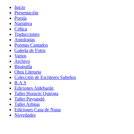
Inicio
Presentación
Poesía
Narrativa
Crítica
Traducciones
Antologías
Poemas Cantados
Galería de Fotos
Varios
Archivo
Biografía
Obra Literaria
Colección de Escritores Salteños
B.A.S
Ediciones Aldebarán
Taller Horacio Quiroga
Taller Paysandú
Taller Artigas
Ediciones Casa de Nuna
Novedades