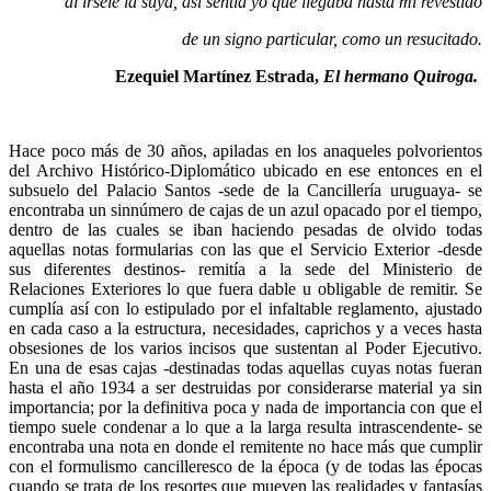
al írsele la suya, así sentía yo que llegaba hasta mí revestido
de un signo particular, como un resucitado.
Ezequiel Martínez Estrada,
El hermano Quiroga.
Hace poco más de 30 años, apiladas en los anaqueles polvorientos
del Archivo Histórico-Diplomático ubicado en ese entonces en el
subsuelo del Palacio Santos -sede de la Cancillería uruguaya- se
encontraba un sinnúmero de cajas de un azul opacado por el tiempo,
dentro de las cuales se iban haciendo pesadas de olvido todas
aquellas notas formularias con las que el Servicio Exterior -desde
sus diferentes destinos- remitía a la sede del Ministerio de
Relaciones Exteriores lo que fuera dable u obligable de remitir. Se
cumplía así con lo estipulado por el infaltable reglamento, ajustado
en cada caso a la estructura, necesidades, caprichos y a veces hasta
obsesiones de los varios incisos que sustentan al Poder Ejecutivo.
En una de esas cajas -destinadas todas aquellas cuyas notas fueran
hasta el año 1934 a ser destruidas por considerarse material ya sin
importancia; por la definitiva poca y nada de importancia con que el
tiempo suele condenar a lo que a la larga resulta intrascendente- se
encontraba una nota en donde el remitente no hace más que cumplir
con el formulismo cancilleresco de la época (y de todas las épocas
cuando se trata de los resortes que mueven las realidades y fantasías