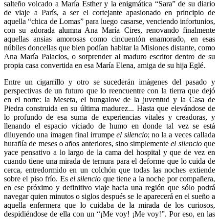
salteño volcado a María Esther y la enigmática “Sara” de su diario
de viaje a París, a ser el cortejante apasionado en principio de
aquella “chica de Lomas” para luego casarse, venciendo infortunios,
con su adorada alumna Ana María Cires, renovando finalmente
aquellas ansias amorosas como cincuentón enamorado, en esas
núbiles doncellas que bien podían habitar la Misiones distante, como
Ana María Palacios, o sorprender al maduro escritor dentro de su
propia casa convertida en esa María Elena, amiga de su hija Eglé.
Entre un cigarrillo y otro se sucederán imágenes del pasado y
perspectivas de un futuro que lo reencuentre con la tierra que dejó
en el norte: la Meseta, el bungalow de la juventud y la Casa de
Piedra construida en su última madurez... Hasta que elevándose de
lo profundo de esa suma de experiencias vitales y creadoras, y
llenando el espacio viciado de humo en donde tal vez se está
diluyendo una imagen final irrumpe
el silencio
; no la a veces callada
hurañía de meses o años anteriores, sino simplemente
el silencio
que
yace pensativo a lo largo de la cama del hospital y que de vez en
cuando tiene una mirada de ternura para el deforme que lo cuida de
cerca, entredormido en un colchón que todas las noches extiende
sobre el piso frío. Es
el silencio
que tiene a la noche por compañera,
en ese próximo y definitivo viaje hacia una región que sólo podrá
navegar quien minutos o siglos después se le aparecerá en el sueño a
aquella enfermera que lo cuidaba de la mirada de los curiosos,
despidiéndose de ella con un “¡Me voy! ¡Me voy!”. Por eso, en las