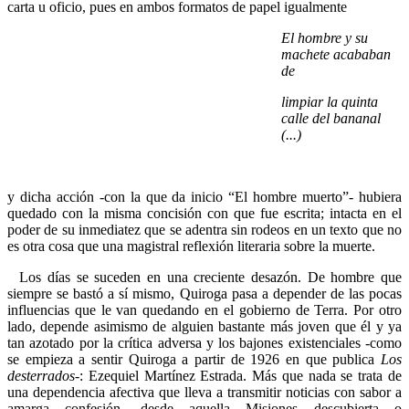
carta u oficio, pues en ambos formatos de papel igualmente
El hombre y su
machete acababan
de
limpiar la quinta
calle del bananal
(...)
y dicha acción -con la que da inicio “El hombre muerto”- hubiera
quedado con la misma concisión con que fue escrita; intacta en el
poder de su inmediatez que se adentra sin rodeos en un texto que no
es otra cosa que una magistral reflexión literaria sobre la muerte.
Los días se suceden en una creciente desazón. De hombre que
siempre se bastó a sí mismo, Quiroga pasa a depender de las pocas
influencias que le van quedando en el gobierno de Terra. Por otro
lado, depende asimismo de alguien bastante más joven que él y ya
tan azotado por la crítica adversa y los bajones existenciales -como
se empieza a sentir Quiroga a partir de 1926 en que publica
Los
desterrados
-: Ezequiel Martínez Estrada. Más que nada se trata de
una dependencia afectiva que lleva a transmitir noticias con sabor a
amarga confesión, desde aquella Misiones descubierta o