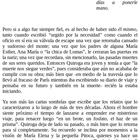
días a ponerle
mano.
Pero si a algo fue siempre fiel, es al hecho de haber sido
él mismo
,
tanto cuando escribió “urgido por la necesidad” como cuando el
oficio en sí era su válvula de escape una vez que retornaba cansado
y sudoroso del monte; una vez que los padres de alguna María
Esther, Ana María o “la chica de Lomas”, le cerraran las puertas en
la nariz; una vez que recordara, sin mencionarlo, las pasadas muertes
de sus seres queridos. Entonces Quiroga era joven y temía a que “la
muerte nos siegue verdes”, pues consideraba que aún no acababa de
cumplir con su obra; más bien que -en medio de la travesía que lo
llevó al fracaso de París mientras iba escribiendo su diario de viaje y
pensaba en su futuro y también en la muerte- recién la estaba
iniciando.
Ya son más las cartas sombrías que escribe que los relatos que lo
caracterizaron a lo largo de más de tres décadas. Ahora el hombre
siente próximo el tiempo de lanzarse a emprender ese misterioso
viaje, para renacer luego “en un brote, un fosfato, el haz de un
prisma”. Quiroga deja de lado su pasado, o más bien que lo retorna
para sí completamente. Su recuerdo se inclina por momentos a la
visión de María Elena y la pequeña Pitoca, quienes ya hace un