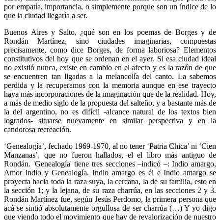
por empatía, importancia, o simplemente porque son un índice de lo
que la ciudad llegaría a ser.
Buenos Aires y Salto, ¿qué son en los poemas de Borges y de
Rondán Martínez, sino ciudades imaginarias, compuestas
precisamente, como dice Borges, de forma laboriosa? Elementos
constitutivos del hoy que se ordenan en el ayer. Si esa ciudad ideal
no existió nunca, existe en cambio en el afecto y es la razón de que
se encuentren tan ligadas a la melancolía del canto. La sabemos
perdida y la recuperamos con la memoria aunque en ese trayecto
haya más incorporaciones de la imaginación que de la realidad. Hoy,
a más de medio siglo de la propuesta del salteño, y a bastante más de
la del argentino, no es difícil -alcance natural de los textos bien
logrados- situarse nuevamente en similar perspectiva y en la
candorosa recreación.
‘Genealogía’, fechado 1969-1970, al no tener ‘Patria Chica’ ni ‘Cien
Manzanas’, que no fueron hallados, el el libro más antiguo de
Rondán. 'Genealogía' tiene tres secciones –indicó –: Indio amargo,
Amor indio y Genealogía. Indio amargo es él e Indio amargo se
proyecta hacia toda la raza suya, la cercana, la de su familia, esto en
la sección 1; y la lejana, de su raza charrúa, en las secciones 2 y 3.
Rondán Martínez fue, según Jesús Perdomo, la primera persona que
acá se sintió absolutamente orgullosa de ser charrúa (…) Y yo digo
que viendo todo el movimiento que hay de revalorización de nuestro