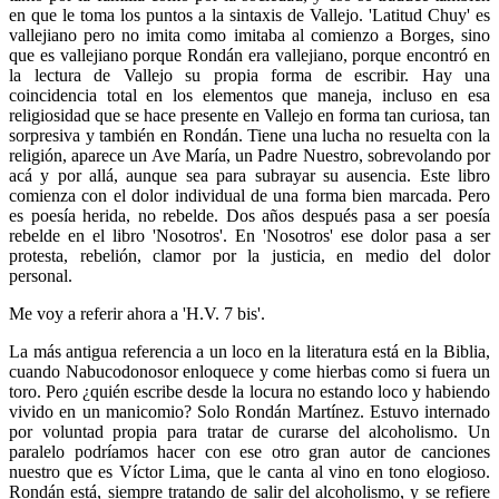
en que le toma los puntos a la sintaxis de Vallejo. 'Latitud Chuy' es
vallejiano pero no imita como imitaba al comienzo a Borges, sino
que es vallejiano porque Rondán era vallejiano, porque encontró en
la lectura de Vallejo su propia forma de escribir. Hay una
coincidencia total en los elementos que maneja, incluso en esa
religiosidad que se hace presente en Vallejo en forma tan curiosa, tan
sorpresiva y también en Rondán. Tiene una lucha no resuelta con la
religión, aparece un Ave María, un Padre Nuestro, sobrevolando por
acá y por allá, aunque sea para subrayar su ausencia. Este libro
comienza con el dolor individual de una forma bien marcada. Pero
es poesía herida, no rebelde. Dos años después pasa a ser poesía
rebelde en el libro 'Nosotros'. En 'Nosotros' ese dolor pasa a ser
protesta, rebelión, clamor por la justicia, en medio del dolor
personal.
Me voy a referir ahora a 'H.V. 7 bis'.
La más antigua referencia a un loco en la literatura está en la Biblia,
cuando Nabucodonosor enloquece y come hierbas como si fuera un
toro. Pero ¿quién escribe desde la locura no estando loco y habiendo
vivido en un manicomio? Solo Rondán Martínez. Estuvo internado
por voluntad propia para tratar de curarse del alcoholismo. Un
paralelo podríamos hacer con ese otro gran autor de canciones
nuestro que es Víctor Lima, que le canta al vino en tono elogioso.
Rondán está, siempre tratando de salir del alcoholismo, y se refiere