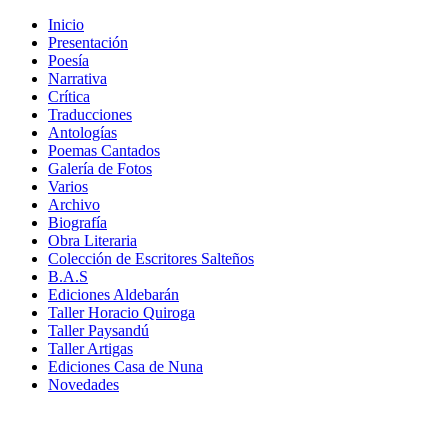
Inicio
Presentación
Poesía
Narrativa
Crítica
Traducciones
Antologías
Poemas Cantados
Galería de Fotos
Varios
Archivo
Biografía
Obra Literaria
Colección de Escritores Salteños
B.A.S
Ediciones Aldebarán
Taller Horacio Quiroga
Taller Paysandú
Taller Artigas
Ediciones Casa de Nuna
Novedades