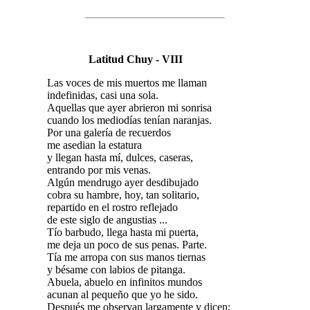
Latitud Chuy - VIII
Las voces de mis muertos me llaman
indefinidas, casi una sola.
Aquellas que ayer abrieron mi sonrisa
cuando los mediodías tenían naranjas.
Por una galería de recuerdos
me asedian la estatura
y llegan hasta mí, dulces, caseras,
entrando por mis venas.
Algún mendrugo ayer desdibujado
cobra su hambre, hoy, tan solitario,
repartido en el rostro reflejado
de este siglo de angustias ...
Tío barbudo, llega hasta mi puerta,
me deja un poco de sus penas. Parte.
Tía me arropa con sus manos tiernas
y bésame con labios de pitanga.
Abuela, abuelo en infinitos mundos
acunan al pequeño que yo he sido.
Después me observan largamente y dicen: