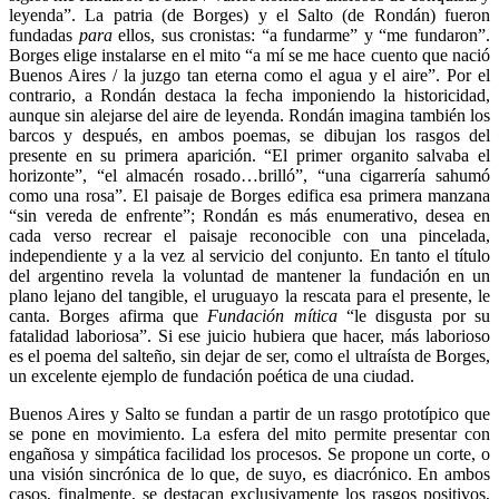
leyenda”. La patria (de Borges) y el Salto (de Rondán) fueron
fundadas
para
ellos, sus cronistas: “a fundarme” y “me fundaron”.
Borges elige instalarse en el mito “a mí se me hace cuento que nació
Buenos Aires / la juzgo tan eterna como el agua y el aire”. Por el
contrario, a Rondán destaca la fecha imponiendo la historicidad,
aunque sin alejarse del aire de leyenda. Rondán imagina también los
barcos y después, en ambos poemas, se dibujan los rasgos del
presente en su primera aparición. “El primer organito salvaba el
horizonte”, “el almacén rosado…brilló”, “una cigarrería sahumó
como una rosa”. El paisaje de Borges edifica esa primera manzana
“sin vereda de enfrente”; Rondán es más enumerativo, desea en
cada verso recrear el paisaje reconocible con una pincelada,
independiente y a la vez al servicio del conjunto. En tanto el título
del argentino revela la voluntad de mantener la fundación en un
plano lejano del tangible, el uruguayo la rescata para el presente, le
canta. Borges afirma que
Fundación mítica
“le disgusta por su
fatalidad laboriosa”. Si ese juicio hubiera que hacer, más laborioso
es el poema del salteño, sin dejar de ser, como el ultraísta de Borges,
un excelente ejemplo de fundación poética de una ciudad.
Buenos Aires y Salto se fundan a partir de un rasgo prototípico que
se pone en movimiento. La esfera del mito permite presentar con
engañosa y simpática facilidad los procesos. Se propone un corte, o
una visión sincrónica de lo que, de suyo, es diacrónico. En ambos
casos, finalmente, se destacan exclusivamente los rasgos positivos,