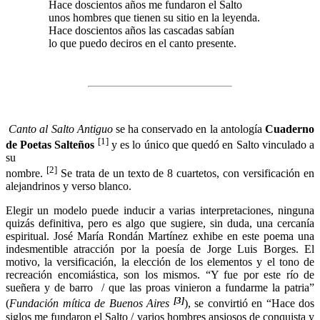
Hace doscientos años me fundaron el Salto
unos hombres que tienen su sitio en la leyenda.
Hace doscientos años las cascadas sabían
lo que puedo deciros en el canto presente.
Canto al Salto Antiguo
se ha conservado en la antología
Cuaderno
[1]
de Poetas Salteños
y es lo único que quedó en Salto vinculado a
su
[2]
nombre.
Se trata de un texto de 8 cuartetos, con versificación en
alejandrinos y verso blanco.
Elegir un modelo puede inducir a varias interpretaciones, ninguna
quizás definitiva, pero es algo que sugiere, sin duda, una cercanía
espiritual. José María Rondán Martínez exhibe en este poema una
indesmentible atracción por la poesía de Jorge Luis Borges. El
motivo, la versificación, la elección de los elementos y el tono de
recreación encomiástica, son los mismos. “Y fue por este río de
sueñera y de barro / que las proas vinieron a fundarme la patria”
[3]
(
Fundación mítica de Buenos Aires
), se convirtió en “Hace dos
siglos me fundaron el Salto / varios hombres ansiosos de conquista y