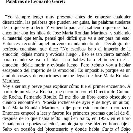
Palabras de Leonardo Garet:
"Yo siempre tengo muy presente antes de empezar cualquier
disertación, las palabras que pueden ser guías, las palabras tutelares
de lo que voy a decir. Y viniendo para acá, sabiendo que me iba a
encontrar con los hijos de José María Rondán Martínez, y sabiendo
el material que tenía, pensé qué difícil que va a ser para mí esto.
Entonces recordé aquel noveno mandamiento del Decálogo del
perfecto cuentista, que dice: "No escribas bajo el imperio de la
emoción, déjala morir y evócala luego". Eso es tan cierto también
para cuando se va a hablar : no hables bajo el imperio de la
emoción, déjala morir y evócala luego. Pero ¿cómo voy a hablar
escapando del imperio de la emoción? Es imposible, porque es un
alud de cosas y de emociones que me llegan de José María Rondán
Martínez.
Voy a ser muy breve para explicar cómo fue el primer encuentro. A
partir de un viaje a Rocha , me encontré con el Director de Cultura
de Rocha, Fernando Rótulo. Él me dio un libro como obsequio y
cuando encontré en 'Poesía rochense de ayer y de hoy', un autor,
José María Rondán Martínez, dije: pero este nombre lo conozco.
Entonces empecé a leer y fueron los primeros poemas que leí de él,
después de lo que había leído aquí en Salto, en 1956, en el libro
'Cuaderno de poetas salteños', antología que se hizo en homenaje a
Salto en ocasión del bicentenario y donde había
Canto al Salto