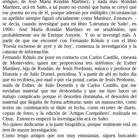
antiguo
, de José María Rondán Martínez, y nada más. Rondán
Martínez, acá en Salto, a tal punto no existió que hasta se creyó que
ese poema no era de él, porque además por múltiples circunstancias
su apellido siempre figuró oficialmente como Martínez. Entonces -
se decía, cuando investigué para mi libro 'Literatura de Salto', en
1990-: José María Rondán Martínez es un seudónimo, que
probablemente sea de Enrique Amorin. Y no se investigó más. A
partir de que me encontré con Fernando Rótulo y con el libro
'Poesía rochense de ayer y de hoy', comienza la investigación y la
catarata de información.
Fernando Rótulo me pone en contacto con Carlos Castillo, cineasta
de Montevideo, quien me proporciona tres teléfonos: de Esther
Martínez, hija de Rondán; de Jesús Perdomo, músico y profesor de
Historia y de Julio Dornel, periodista. Y a partir de ahí no hubo día
que no recibiera, por mail o por vía postal, cartas de Jesús Perdomo,
mails de Esther, de Julio Dornells y de Carlos Castillo, que me
enviaban material que me desbordaba y que me hizo hacer un
trabajo complicado porque el desorden dominaba, el desorden del
material que llegaba de forma arbitraria: tanto un manuscrito, como
textos sin continuación ni título ni fecha, como recortes de diario,
copias de fotos, y la edición de 'Artigas Compañero', realizada en
Chuy. Entonces empezó la investigación acá en Salto.
No quiero dedicarme a la parte biográfica, porque realmente está en
tren de mayor investigación.
Como tengo amigos que son muy entusiastas, siguen buscando