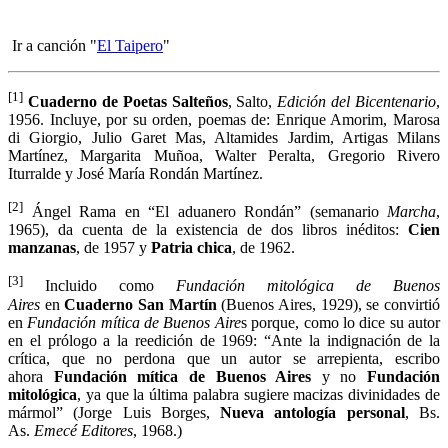
Ir a canción "
El Taipero
"
[1]
Cuaderno de Poetas Salteños
, Salto,
Edición del Bicentenario
,
1956. Incluye, por su orden, poemas de: Enrique Amorim, Marosa
di Giorgio, Julio Garet Mas, Altamides Jardim, Artigas Milans
Martínez, Margarita Muñoa, Walter Peralta, Gregorio Rivero
Iturralde y José María Rondán Martínez.
[2]
Ángel Rama en “El aduanero Rondán” (semanario
Marcha
,
1965), da cuenta de la existencia de dos libros inéditos:
Cien
manzanas
, de 1957 y
Patria chica
, de 1962.
[3]
Incluido como
Fundación mitológica de Buenos
Aires
en
Cuaderno San Martín
(Buenos Aires, 1929), se convirtió
en
Fundación mítica de Buenos Aire
s porque, como lo dice su autor
en el prólogo a la reedición de 1969: “Ante la indignación de la
crítica, que no perdona que un autor se arrepienta, escribo
ahora
Fundación mítica de Buenos Aires
y no
Fundación
mitológica
, ya que la última palabra sugiere macizas divinidades de
mármol” (Jorge Luis Borges,
Nueva antología personal
, Bs.
As.
Emecé Editores
, 1968.)