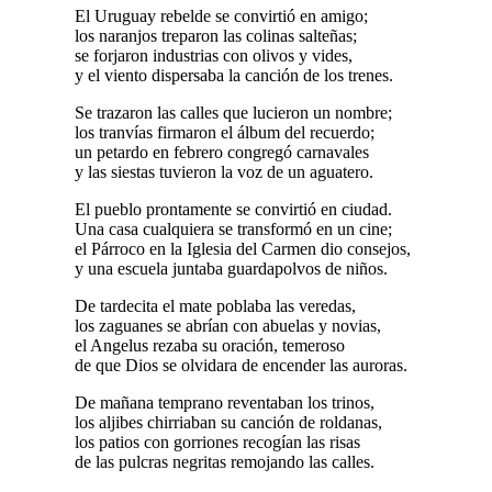
El Uruguay rebelde se convirtió en amigo;
los naranjos treparon las colinas salteñas;
se forjaron industrias con olivos y vides,
y el viento dispersaba la canción de los trenes.
Se trazaron las calles que lucieron un nombre;
los tranvías firmaron el álbum del recuerdo;
un petardo en febrero congregó carnavales
y las siestas tuvieron la voz de un aguatero.
El pueblo prontamente se convirtió en ciudad.
Una casa cualquiera se transformó en un cine;
el Párroco en la Iglesia del Carmen dio consejos,
y una escuela juntaba guardapolvos de niños.
De tardecita el mate poblaba las veredas,
los zaguanes se abrían con abuelas y novias,
el Angelus rezaba su oración, temeroso
de que Dios se olvidara de encender las auroras.
De mañana temprano reventaban los trinos,
los aljibes chirriaban su canción de roldanas,
los patios con gorriones recogían las risas
de las pulcras negritas remojando las calles.