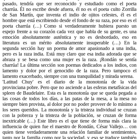
pasado, tendría que ser reconocido y estudiado como el poeta
charrúa. Él no escribe desde afuera, él no es el poeta culto Zorrilla
de San Martín, que inventa el indio de ojitos celestes, él es el
hombre que está escribiendo desde el fondo de su raza, por eso es el
poeta charrúa (…) Como si verdaderamente hubiera puesto un
espejo frente a su corazón cada vez que habla de su gente, es una
emoción absolutamente auténtica y no es desbordado, eso en
literatura es un mérito absolutamente insuperable (…) En la
segunda sección hay un poema de amor apasionado a una india,
pero es la raza india. Está muy claro que esa india adorada que se
abraza y se besa como una mujer es la raza. ¡Rondán se sentía
charrúa! La última sección son poemas dedicados a los indios, con
lamento y dolor por el genocidio de la raza. Pero tampoco el
lamento exacerbado, siempre con una tranquilidad y mirada serena.
'Latitud Chuy' es el diario de la monotonía de la vida
provinciana pobre. Pero que no asciende a las esferas metafísicas del
spleen de Baudelaire. Esta es la monotonía que se queda pegada a
las cosas de todos los días, a las patas de la mesa, a la mesa no
siempre bien provista, al dolor por no poder proveer de lo mínimo a
los seres queridos. La monotonía y la tristeza individual se cruzan
con la pobreza y la tristeza de la población, se cruzan de forma
inextricable (…) Este libro es el que tiene de forma más clara la
influencia de quien fue el maestro de Rondán, César Vallejo… con
quien tiene verdaderamente una relación familiar de sentimientos,
tanto por la familia como por la sociedad, y eso se traduce también