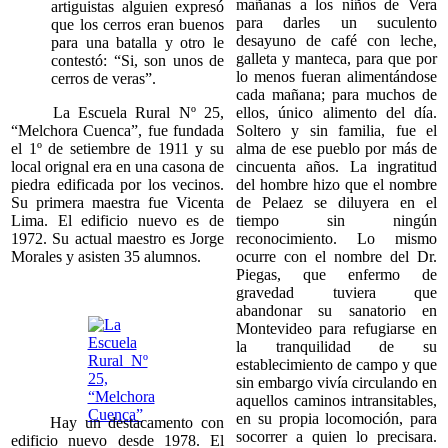
mañanas a los niños de Vera
artiguistas alguien expresó
para darles un suculento
que los cerros eran buenos
desayuno de café con leche,
para una batalla y otro le
galleta y manteca, para que por
contestó: “Si, son unos de
lo menos fueran alimentándose
cerros de veras”.
cada mañana; para muchos de
La Escuela Rural Nº 25,
ellos, único alimento del día.
“Melchora Cuenca”, fue fundada
Soltero y sin familia, fue el
el 1º de setiembre de 1911 y su
alma de ese pueblo por más de
local
orignal
era en una casona de
cincuenta años. La ingratitud
piedra edificada por los vecinos.
del hombre hizo que el nombre
Su primera maestra fue Vicenta
de Pelaez se diluyera en el
Lima. El edificio nuevo es de
tiempo sin ningún
1972. Su actual maestro es Jorge
reconocimiento. Lo mismo
Morales y asisten 35 alumnos.
ocurre con el nombre del Dr.
Piegas, que enfermo de
gravedad tuviera que
abandonar su sanatorio en
Montevideo para refugiarse en
la tranquilidad de su
establecimiento de campo y que
sin embargo vivía circulando en
aquellos caminos intransitables,
en su propia locomoción, para
Hay un destacamento con
socorrer a quien lo precisara.
edificio nuevo desde 1978. El