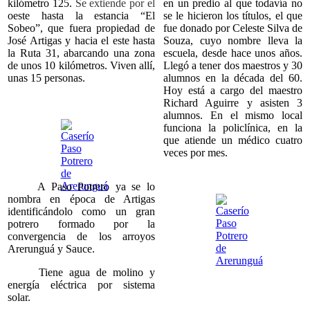
en un predio al que todavía no
kilómetro 125.
Se extiende por el
se le hicieron los títulos, el que
oeste hasta la estancia “El
fue donado por Celeste Silva de
Sobeo”, que fuera propiedad de
Souza, cuyo nombre lleva la
José Artigas y hacia el este hasta
escuela, desde hace unos años.
la Ruta 31, abarcando una zona
Llegó a tener dos maestros y 30
de unos 10 kilómetros. Viven allí,
alumnos en la década del 60.
unas 15 personas.
Hoy está a cargo del maestro
Richard Aguirre y asisten 3
alumnos. En el mismo local
funciona la policlínica, en la
que atiende un médico cuatro
veces por mes.
A Paso Potrero ya se lo
nombra en época de Artigas
identificándolo como un gran
potrero formado por la
convergencia de los arroyos
Arerunguá y Sauce.
Tiene agua de molino y
energía eléctrica por sistema
solar.