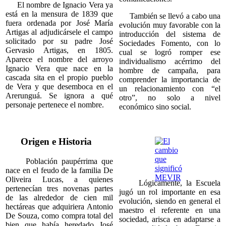
El nombre de Ignacio Vera ya
está en la mensura de 1839 que
También se llevó a cabo una
fuera ordenada por José María
evolución muy favorable con la
Artigas al adjudicársele el campo
introducción del sistema de
solicitado por su padre José
Sociedades Fomento, con lo
Gervasio Artigas, en 1805.
cual se logró romper ese
Aparece el nombre del arroyo
individualismo acérrimo del
Ignacio Vera que nace en la
hombre de campaña, para
cascada sita en el propio pueblo
comprender la importancia de
de Vera y que desemboca en el
un relacionamiento con “el
Arerunguá. Se ignora a qué
otro”, no solo a nivel
personaje pertenece el nombre.
económico sino social.
Origen e Historia
Población paupérrima que
nace en el feudo de la familia De
Oliveira Lucas, a quienes
Lógicamente, la Escuela
pertenecían tres novenas partes
jugó un rol importante en esa
de las alrededor de cien mil
evolución, siendo en general el
hectáreas que adquiriera Antonio
maestro el referente en una
De Souza, como compra total del
sociedad, arisca en adaptarse a
bien que había heredado José