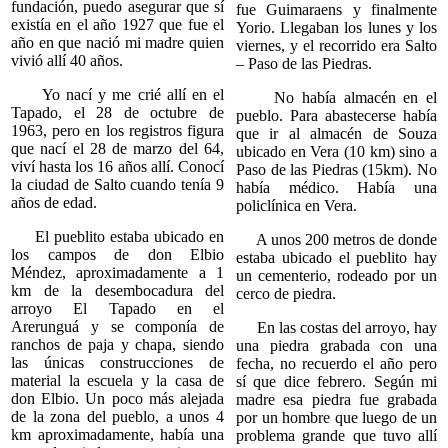
fundación, puedo asegurar que sí
fue Guimaraens y finalmente
existía en el año 1927 que fue el
Yorio. Llegaban los lunes y los
año en que nació mi madre quien
viernes, y el recorrido era Salto
vivió allí 40 años.
– Paso de las Piedras.
Yo nací y me crié allí en el
No había almacén en el
Tapado, el 28 de octubre de
pueblo. Para abastecerse había
1963, pero en los registros figura
que ir al almacén de Souza
que nací el 28 de marzo del 64,
ubicado en Vera (10 km) sino a
viví hasta los 16 años allí. Conocí
Paso de las Piedras (15km). No
la ciudad de Salto cuando tenía 9
había médico. Había una
años de edad.
policlínica en Vera.
El pueblito estaba ubicado en
A unos 200 metros de donde
los campos de don Elbio
estaba ubicado el pueblito hay
Méndez, aproximadamente a 1
un cementerio, rodeado por un
km de la desembocadura del
cerco de piedra.
arroyo El Tapado en el
Arerunguá y se componía de
En las costas del arroyo, hay
ranchos de paja y chapa, siendo
una piedra grabada con una
las únicas construcciones de
fecha, no recuerdo el año pero
material la escuela y la casa de
sí que dice febrero. Según mi
don Elbio. Un poco más alejada
madre esa piedra fue grabada
de la zona del pueblo, a unos 4
por un hombre que luego de un
km aproximadamente, había una
problema grande que tuvo allí