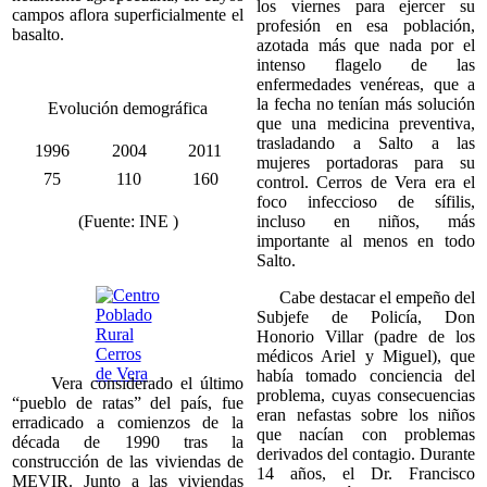
los viernes para ejercer su
campos aflora superficialmente el
profesión en esa población,
basalto.
azotada más que nada por el
intenso flagelo de las
enfermedades venéreas, que a
la fecha no tenían más solución
Evolución demográfica
que una medicina preventiva,
trasladando a Salto a las
1996
2004
2011
mujeres portadoras para su
75
110
160
control. Cerros de Vera era el
foco infeccioso de sífilis,
(Fuente: INE )
incluso en niños, más
importante al menos en todo
Salto.
Cabe destacar el empeño del
Subjefe de Policía, Don
Honorio Villar (padre de los
médicos Ariel y Miguel), que
había tomado conciencia del
Vera considerado el último
problema, cuyas consecuencias
“pueblo de ratas” del país, fue
eran nefastas sobre los niños
erradicado a comienzos de la
que nacían con problemas
década de 1990 tras la
derivados del contagio. Durante
construcción de las viviendas de
14 años, el Dr. Francisco
MEVIR. Junto a las viviendas