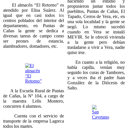
haciendo un estudio y
El almacén “El Retorno” es
propusieron juntar todos los
atendido por Elisa Suárez. Al
pueblitos, Puntas de Cañas, El
igual que en casi todos
los
Tapado, Cerros de Vera, etc, en
centros poblados del interior del
una sola localidad y la gente se
departamento, en Puntas de
negó. Lo mismo sucedió
Cañas la gente se dedica a
cuando en Vera se instaló
diversas tareas de campo como
MEVIR. Se le ofreció vivienda
ser peones de estancia,
a la gente pero debían
alambradores, domadores, etc.
trasladarse a vivir a Vera, nadie
quiso irse.
En cuanto a la religión, no
había capilla, venían muy
seguido los curas de Tambores,
y a veces iba el padre Juan
González de la Diócesis de
Salto.
A la Escuela Rural de Puntas
de Cañas, la Nº 104, a cargo de
la maestra Lelis Montero,
concurren 4 alumnos.
Cuenta con el servicio de
transporte de la empresa Lagreca
todos los martes.