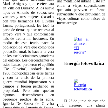
una mentalidad urbana. Esto sin
María Artigas y que se efectuara
entrar a viejas supersticiones
en Villa del Durazno. A los nueve
que aún perviven en forma
hijos de Antonio de Souza, seis
subyacente y que provienen de
varones y tres mujeres (casadas
viejas culturas como raíces de
con tres hermanos De Oliveira
fuerte arraigo.
Lucas, portugueses), les tocó la
parte de tierras que se recuesta al
arroyo Vera y que conformaban
más de treinta mil hectáreas. En
medio de este feudo nace la
población de Vera que como toda
población rural, lo hace a la vera
de los establecimientos ganaderos
del entorno. Los descendientes de
Energía fotovoltaica
estos Lucas, perdieron el apellido
“De Oliveira”, todavía hacia
1930 monopolizaban estas tierras
y con la crisis de la primera
guerra mundial hipotecaron sus
campos y fueron perdiendo su
propiedad. Pero aún quedan
algunos descendientes en
pequeños predios de la zona.
El 25 de junio de este año
Ignacia De Souza de Oliveira
UTE inauguró una planta
Lucas (hija de Antonio de Souza,