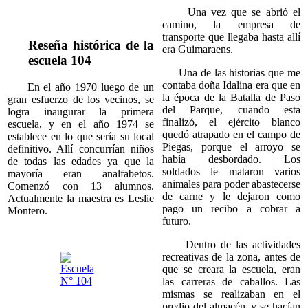
Una vez que se abrió el
camino, la empresa de
transporte que llegaba hasta allí
Reseña histórica de la
era Guimaraens.
escuela 104
Una de las historias que me
contaba doña Idalina era que en
En el año 1970 luego de un
la época de la Batalla de Paso
gran esfuerzo de los vecinos, se
del Parque, cuando esta
logra inaugurar la primera
finalizó, el ejército blanco
escuela, y en el año 1974 se
quedó atrapado en el campo de
establece en lo que sería su local
Piegas, porque el arroyo se
definitivo. Allí concurrían niños
había desbordado. Los
de todas las edades ya que la
soldados le mataron varios
mayoría eran analfabetos.
animales para poder abastecerse
Comenzó con 13 alumnos.
de carne y le dejaron como
Actualmente la maestra es Leslie
pago un recibo a cobrar a
Montero.
futuro.
Dentro de las actividades
recreativas de la zona, antes de
que se creara la escuela, eran
las carreras de caballos. Las
mismas se realizaban en el
predio del almacén, y se hacían