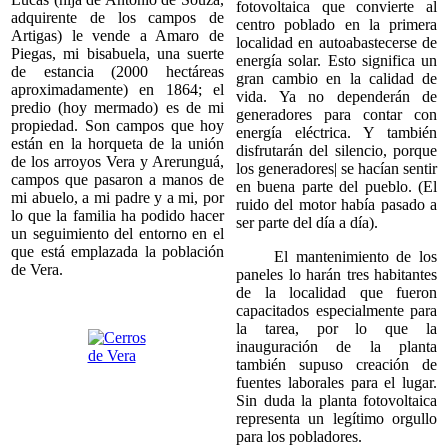
fotovoltaica que convierte al
adquirente de los campos de
centro poblado en la primera
Artigas) le vende a Amaro de
localidad en autoabastecerse de
Piegas, mi bisabuela, una suerte
energía solar. Esto significa un
de estancia (2000 hectáreas
gran cambio en la calidad de
aproximadamente) en 1864; el
vida. Ya no dependerán de
predio (hoy mermado) es de mi
generadores para contar con
propiedad. Son campos que hoy
energía eléctrica. Y también
están en la horqueta de la unión
disfrutarán del silencio, porque
de los arroyos Vera y Arerunguá,
los generadores| se hacían sentir
campos que pasaron a manos de
en buena parte del pueblo. (El
mi abuelo, a mi padre y a mi, por
ruido del motor había pasado a
lo que la familia ha podido hacer
ser parte del día a día).
un seguimiento del entorno en el
que está emplazada la población
El mantenimiento de los
de Vera.
paneles lo harán tres habitantes
de la localidad que fueron
capacitados especialmente para
la tarea, por lo que la
inauguración de la planta
también supuso creación de
fuentes laborales para el lugar.
Sin duda la planta fotovoltaica
representa un legítimo orgullo
para los pobladores.