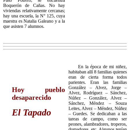
Paso Potrero, se encuentra
Boquerón de Cañas. No hay
viviendas relativamente cercanas;
hay una escuela, la N° 125, cuya
maestra es Natalia Galeano y a la
que asisten 7 alumnos.
En la época de mi niñez,
habitaban allí 8 familias quienes
eran de cierta forma todos
parientes. Eran las familias
González – Alvez, Jorge –
Hoy pueblo
Alvez, Rodríguez – Sánchez,
desaparecido
Núñez – González, Alvez –
Sánchez, Méndez – Souza
Leites, Alvez – Méndez, Núñez
El Tapado
– Guedes. Se dedicaban a las
tareas de campo, como ser
peones, alambradores, troperos,
domadores, etc. Algunos tenían