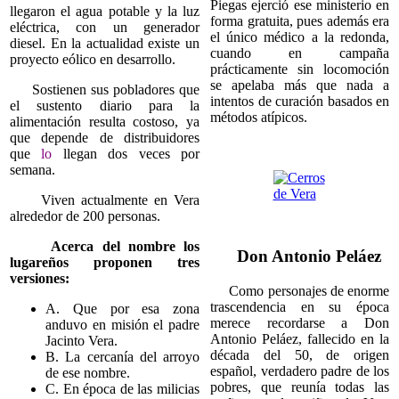
Piegas ejerció ese ministerio en
llegaron el agua potable y la luz
forma gratuita, pues además era
eléctrica, con un generador
el único médico a la redonda,
diesel. En la actualidad existe un
cuando en campaña
proyecto eólico en desarrollo.
prácticamente sin locomoción
se apelaba más que nada a
Sostienen sus pobladores que
intentos de curación basados en
el sustento diario para la
métodos atípicos.
alimentación resulta costoso, ya
que depende de distribuidores
que
lo
llegan dos veces por
semana.
Viven actualmente en Vera
alrededor de 200 personas.
Acerca del nombre los
Don Antonio Peláez
lugareños proponen tres
versiones:
Como personajes de enorme
trascendencia en su época
A. Que por esa zona
merece recordarse a Don
anduvo en misión el padre
Antonio Peláez, fallecido en la
Jacinto Vera.
década del 50, de origen
B. La cercanía del arroyo
español, verdadero padre de los
de ese nombre.
pobres, que reunía todas las
C. En época de las milicias