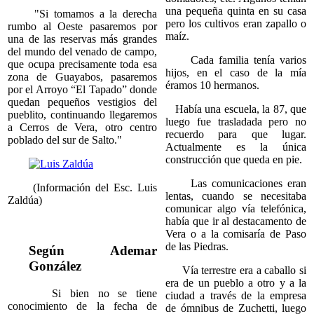
una pequeña quinta en su casa
"Si tomamos a la derecha
pero los cultivos eran zapallo o
rumbo al Oeste pasaremos por
maíz.
una de las reservas más grandes
del mundo del venado de campo,
Cada familia tenía varios
que ocupa precisamente toda esa
hijos, en el caso de la mía
zona de Guayabos, pasaremos
éramos 10 hermanos.
por el Arroyo “El Tapado” donde
quedan pequeños vestigios del
Había una escuela, la 87, que
pueblito, continuando llegaremos
luego fue trasladada pero no
a Cerros de Vera, otro centro
recuerdo para que lugar.
poblado del sur de Salto."
Actualmente es la única
construcción que queda en pie.
Las comunicaciones eran
(Información del Esc. Luis
lentas, cuando se necesitaba
Zaldúa)
comunicar algo vía telefónica,
había que ir al destacamento de
Vera o a la comisaría de Paso
de las Piedras.
Según Ademar
González
Vía terrestre era a caballo si
era de un pueblo a otro y a la
Si bien no se tiene
ciudad a través de la empresa
conocimiento de la fecha de
de ómnibus de Zuchetti, luego