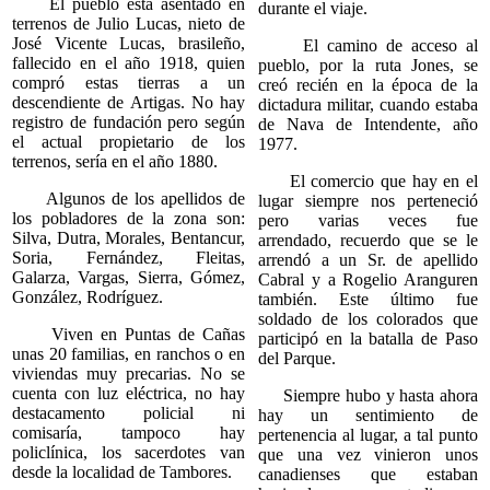
El pueblo está asentado en
durante el viaje.
terrenos de Julio Lucas, nieto de
José Vicente Lucas, brasileño,
El camino de acceso al
fallecido en el año 1918, quien
pueblo, por la ruta Jones, se
compró estas tierras a un
creó recién en la época de la
descendiente de Artigas. No hay
dictadura militar, cuando estaba
registro de fundación pero según
de Nava de Intendente, año
el actual propietario de los
1977.
terrenos, sería en el año 1880.
El comercio que hay en el
Algunos de los apellidos de
lugar siempre nos perteneció
los pobladores de la zona son:
pero varias veces fue
Silva, Dutra, Morales, Bentancur,
arrendado, recuerdo que se le
Soria, Fernández, Fleitas,
arrendó a un Sr. de apellido
Galarza, Vargas, Sierra, Gómez,
Cabral y a Rogelio Aranguren
González, Rodríguez.
también. Este último fue
soldado de los colorados que
Viven en Puntas de Cañas
participó en la batalla de Paso
unas 20 familias, en ranchos o en
del Parque.
viviendas muy precarias. No se
cuenta con luz eléctrica, no hay
Siempre hubo y hasta ahora
destacamento policial ni
hay un sentimiento de
comisaría, tampoco hay
pertenencia al lugar, a tal punto
policlínica, los sacerdotes van
que una vez vinieron unos
desde la localidad de Tambores.
canadienses que estaban