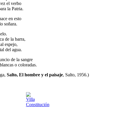
vez el verbo
ara la Patria.
nace en esto
lo soñara.
elo.
a de la barra,
 al espejo,
stal del agua.
uncio de la sangre
 blancas o coloradas.
rga,
Salto, El hombre y el paisaje
, Salto, 1956.)