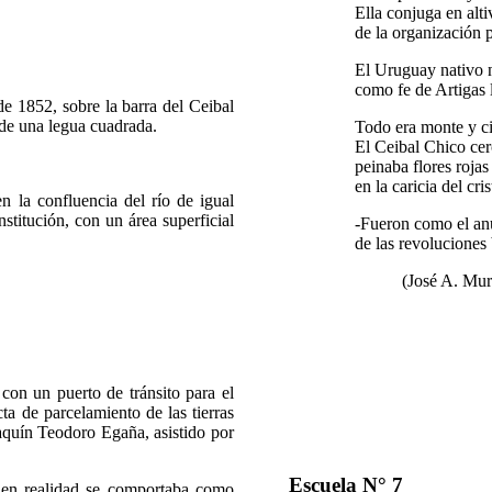
Ella conjuga en alti
de la organización p
El Uruguay nativo 
como fe de Artigas 
 1852, sobre la barra del Ceibal
 de una legua cuadrada.
Todo era monte y ci
El Ceibal Chico cerc
peinaba flores rojas
en la caricia del cri
la confluencia del río de igual
titución, con un área superficial
-Fueron como el an
de las revoluciones
(José A. Mu
on un puerto de tránsito para el
ta de parcelamiento de las tierras
aquín Teodoro Egaña, asistido por
Escuela N° 7
en realidad se comportaba como