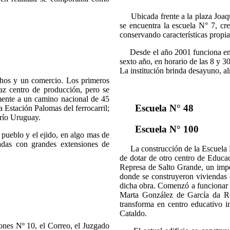
Ubicada frente a la plaza Joaquí
se encuentra la escuela N° 7, cr
conservando características propia
Desde el año 2001 funciona en l
sexto año, en horario de las 8 y 3
La institución brinda desayuno, 
hos y un comercio. Los primeros
caz centro de producción, pero se
amente a un camino nacional de 45
Escuela N° 48
a Estación Palomas del ferrocarril;
 río Uruguay.
Escuela N° 100
 pueblo y el ejido, en algo mas de
adas con grandes extensiones de
La construcción de la Escuela N
de dotar de otro centro de Educa
Represa de Salto Grande, un impo
donde se construyeron viviendas d
dicha obra. Comenzó a funcionar 
Marta González de García da Ro
transforma en centro educativo i
Cataldo.
es Nº 10, el Correo, el Juzgado