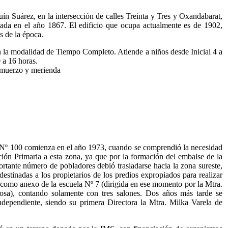
n Suárez, en la intersección de calles Treinta y Tres y Oxandabarat,
eada en el año 1867. El edificio que ocupa actualmente es de 1902,
s de la época.
a modalidad de Tiempo Completo. Atiende a niños desde Inicial 4 a
0 a 16 horas.
almuerzo y merienda
º 100 comienza en el año 1973, cuando se comprendió la necesidad
ción Primaria a esta zona, ya que por la formación del embalse de la
rtante número de pobladores debió trasladarse hacia la zona sureste,
estinadas a los propietarios de los predios expropiados para realizar
como anexo de la escuela Nº 7 (dirigida en ese momento por la Mtra.
sa), contando solamente con tres salones. Dos años más tarde se
ndependiente, siendo su primera Directora la Mtra. Milka Varela de