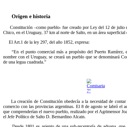
Origen e historia
Constitución –como pueblo- fue creado por Ley del 12 de julio de
Chico, en el Uruguay, 37 km al norte de Salto, en un área superficial
El Art.1 de la ley 297, del año 1852, expresa:
“En el punto comercial más a propósito del Puerto Ramírez, en 
nombre con el Uruguay, se creará un pueblo que se denominará Cons
de una legua cuadrada.”
La creación de Constitución obedecía a la necesidad de contar c
comercio con las provincias argentinas. El 8 de agosto se labró el ac
que comprenderían el nuevo pueblo, realizado por el Agrimensor Jo
el Jefe Político de Salto D. Bernardino Alcain.
Desde 1801 es asiento de una sub-receptoría de aduana, que 