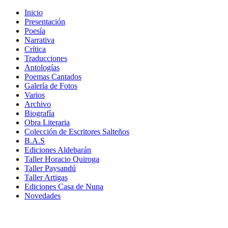
Inicio
Presentación
Poesía
Narrativa
Crítica
Traducciones
Antologías
Poemas Cantados
Galería de Fotos
Varios
Archivo
Biografía
Obra Literaria
Colección de Escritores Salteños
B.A.S
Ediciones Aldebarán
Taller Horacio Quiroga
Taller Paysandú
Taller Artigas
Ediciones Casa de Nuna
Novedades