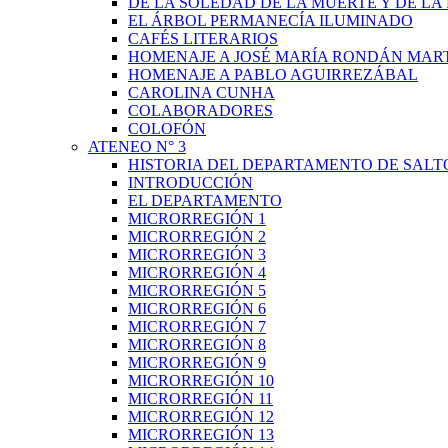
DE LA SOLEDAD DE LA MUERTE Y DE L
EL ÁRBOL PERMANECÍA ILUMINADO
CAFÉS LITERARIOS
HOMENAJE A JOSÉ MARÍA RONDÁN MAR
HOMENAJE A PABLO AGUIRREZÁBAL
CAROLINA CUNHA
COLABORADORES
COLOFÓN
ATENEO N° 3
HISTORIA DEL DEPARTAMENTO DE SALT
INTRODUCCIÓN
EL DEPARTAMENTO
MICRORREGIÓN 1
MICRORREGIÓN 2
MICRORREGIÓN 3
MICRORREGIÓN 4
MICRORREGIÓN 5
MICRORREGIÓN 6
MICRORREGIÓN 7
MICRORREGIÓN 8
MICRORREGIÓN 9
MICRORREGIÓN 10
MICRORREGIÓN 11
MICRORREGIÓN 12
MICRORREGIÓN 13