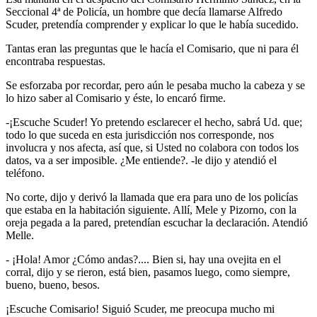
Seccional 4ª de Policía, un hombre que decía llamarse Alfredo
Scuder, pretendía comprender y explicar lo que le había sucedido.
Tantas eran las preguntas que le hacía el Comisario, que ni para él
encontraba respuestas.
Se esforzaba por recordar, pero aún le pesaba mucho la cabeza y se
lo hizo saber al Comisario y éste, lo encaró firme.
-¡Escuche Scuder! Yo pretendo esclarecer el hecho, sabrá Ud. que;
todo lo que suceda en esta jurisdicción nos corresponde, nos
involucra y nos afecta, así que, si Usted no colabora con todos los
datos, va a ser imposible. ¿Me entiende?. -le dijo y atendió el
teléfono.
No corte, dijo y derivó la llamada que era para uno de los policías
que estaba en la habitación siguiente. Allí, Mele y Pizorno, con la
oreja pegada a la pared, pretendían escuchar la declaración. Atendió
Melle.
- ¡Hola! Amor ¿Cómo andas?.... Bien si, hay una ovejita en el
corral, dijo y se rieron, está bien, pasamos luego, como siempre,
bueno, bueno, besos.
¡Escuche Comisario! Siguió Scuder, me preocupa mucho mi