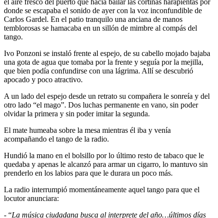
el aire fresco del puerto que hacía bailar las cortinas harapientas por
donde se escapaba el sonido de ayer con la voz inconfundible de
Carlos Gardel. En el patio tranquilo una anciana de manos
temblorosas se hamacaba en un sillón de mimbre al compás del
tango.
Ivo Ponzoni se instaló frente al espejo, de su cabello mojado bajaba
una gota de agua que tomaba por la frente y seguía por la mejilla,
que bien podía confundirse con una lágrima. Allí se descubrió
apocado y poco atractivo.
A un lado del espejo desde un retrato su compañera le sonreía y del
otro lado “el mago”. Dos luchas permanente en vano, sin poder
olvidar la primera y sin poder imitar la segunda.
El mate humeaba sobre la mesa mientras él iba y venía
acompañando el tango de la radio.
Hundió la mano en el bolsillo por lo último resto de tabaco que le
quedaba y apenas le alcanzó para armar un cigarro, lo mantuvo sin
prenderlo en los labios para que le durara un poco más.
La radio interrumpió momentáneamente aquel tango para que el
locutor anunciara:
- “
La música ciudadana busca al interprete del año…últimos días