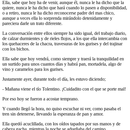
Ella, sabe que hoy ha de venir, aunque él, nunca le ha dicho que la
quiere, nunca le ha dicho que hará cuando lo pasen a disponibilidad,
o a retiro, nunca le ha dicho reconocerse padre del mas chico,
aunque a veces ella lo sorprenda mirándolo detenidamente y
pareciera darle un trato diferente.
La conversación entre ellos siempre ha sido igual, del trabajo diario,
de calzar durmientes y de rieles flojos, a los que ella intercambia con
los quehaceres de la chacra, travesuras de los gurises y del trajinar
con los bichos.
Ella sabe que hoy vendrá, como siempre y traerá la tranquilidad en
un surtido para unos cuantos días y habrá pan, mortadela, algo de
vino y caramelos para los gurises.
Justamente ayer, durante todo el día, les estuvo diciendo;
- Mañana viene el tío Tolentino. ¡Cuidadito con el que se porte mal!
Por eso hoy se fueron a acostar temprano.
Y cuando llegó la hora, no quiso escuchar ni ver, como pasaba el
tren sin detenerse, llevando la esperanza de pan y amor.
Ella quedó acuclillada, con los oídos tapados por sus manos y de
cabeza gacha, mientras la noche se adueñaba del camino.