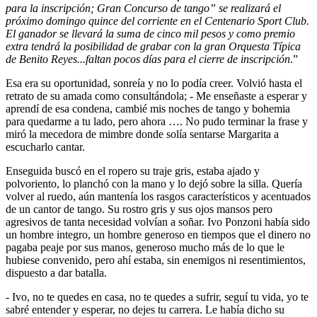
para la inscripción; Gran Concurso de tango” se realizará el
próximo domingo quince del corriente en el Centenario Sport Club.
El ganador se llevará la suma de cinco mil pesos y como premio
extra tendrá la posibilidad de grabar con la gran Orquesta Típica
de Benito Reyes...faltan pocos días para el cierre de inscripción
.”
Esa era su oportunidad, sonreía y no lo podía creer. Volvió hasta el
retrato de su amada como consultándola; - Me enseñaste a esperar y
aprendí de esa condena, cambié mis noches de tango y bohemia
para quedarme a tu lado, pero ahora …. No pudo terminar la frase y
miró la mecedora de mimbre donde solía sentarse Margarita a
escucharlo cantar.
Enseguida buscó en el ropero su traje gris, estaba ajado y
polvoriento, lo planchó con la mano y lo dejó sobre la silla. Quería
volver al ruedo, aún mantenía los rasgos característicos y acentuados
de un cantor de tango. Su rostro gris y sus ojos mansos pero
agresivos de tanta necesidad volvían a soñar. Ivo Ponzoni había sido
un hombre integro, un hombre generoso en tiempos que el dinero no
pagaba peaje por sus manos, generoso mucho más de lo que le
hubiese convenido, pero ahí estaba, sin enemigos ni resentimientos,
dispuesto a dar batalla.
- Ivo, no te quedes en casa, no te quedes a sufrir, seguí tu vida, yo te
sabré entender y esperar, no dejes tu carrera. Le había dicho su