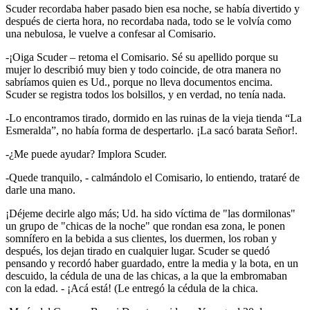
Scuder recordaba haber pasado bien esa noche, se había divertido y
después de cierta hora, no recordaba nada, todo se le volvía como
una nebulosa, le vuelve a confesar al Comisario.
-¡Oiga Scuder – retoma el Comisario. Sé su apellido porque su
mujer lo describió muy bien y todo coincide, de otra manera no
sabríamos quien es Ud., porque no lleva documentos encima.
Scuder se registra todos los bolsillos, y en verdad, no tenía nada.
-Lo encontramos tirado, dormido en las ruinas de la vieja tienda “La
Esmeralda”, no había forma de despertarlo. ¡La sacó barata Señor!.
-¿Me puede ayudar? Implora Scuder.
-Quede tranquilo, - calmándolo el Comisario, lo entiendo, trataré de
darle una mano.
¡Déjeme decirle algo más; Ud. ha sido víctima de "las dormilonas"
un grupo de "chicas de la noche" que rondan esa zona, le ponen
somnífero en la bebida a sus clientes, los duermen, los roban y
después, los dejan tirado en cualquier lugar. Scuder se quedó
pensando y recordó haber guardado, entre la media y la bota, en un
descuido, la cédula de una de las chicas, a la que la embromaban
con la edad. - ¡Acá está! (Le entregó la cédula de la chica.