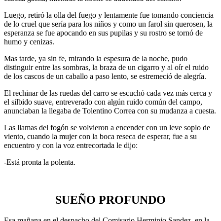
Luego, retiró la olla del fuego y lentamente fue tomando conciencia
de lo cruel que sería para los niños y como un farol sin querosen, la
esperanza se fue apocando en sus pupilas y su rostro se tornó de
humo y cenizas.
Mas tarde, ya sin fe, mirando la espesura de la noche, pudo
distinguir entre las sombras, la braza de un cigarro y al oír el ruido
de los cascos de un caballo a paso lento, se estremeció de alegría.
El rechinar de las ruedas del carro se escuchó cada vez más cerca y
el silbido suave, entreverado con algún ruido común del campo,
anunciaban la llegaba de Tolentino Correa con su mudanza a cuesta.
Las llamas del fogón se volvieron a encender con un leve soplo de
viento, cuando la mujer con la boca reseca de esperar, fue a su
encuentro y con la voz entrecortada le dijo:
-Está pronta la polenta.
SUEÑO PROFUNDO
Esa mañana en el despacho del Comisario Herminio Sandez, en la