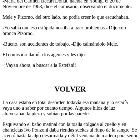
-María del Carmen Becari Donat, nacida en Young, el 20 de
Noviembre de 1968, dice el comisario, observando el documento.
Mele y Pizorno, del otro lado, no podía creer lo que escuchaban.
-Yo sabía que esa estúpida nos iba a traer problemas.- Dijo con
bronca Pizorno.
-Bueno, son accidentes de trabajo. -Dijo calmándolo Mele.
El comisario llamó a los agentes y les dijo:
-¡Vayan ahora, a buscar a la Estefanì!
VOLVER
La casa estaba en total desorden todavía esa mañana y lo estaría
vaya uno a saber por cuanto tiempo. Algunos hilos de luz
atravesaban la pieza y subían por las paredes.
Esquivando el baño matinal con la toalla colgada al cuello y en
chancletas Ivo Ponzoni daba riendas sueltas al ritmo de la sangre. Se
acercó hasta la algo desarmada y débil ventana de madera para sentir