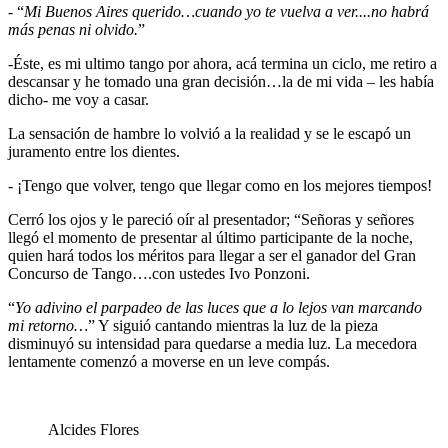
- “
Mi Buenos Aires querido…cuando yo te vuelva a ver....no habrá
más penas ni olvido.
”
-Éste, es mi ultimo tango por ahora, acá termina un ciclo, me retiro a
descansar y he tomado una gran decisión…la de mi vida – les había
dicho- me voy a casar.
La sensación de hambre lo volvió a la realidad y se le escapó un
juramento entre los dientes.
- ¡Tengo que volver, tengo que llegar como en los mejores tiempos!
Cerró los ojos y le pareció oír al presentador; “Señoras y señores
llegó el momento de presentar al último participante de la noche,
quien hará todos los méritos para llegar a ser el ganador del Gran
Concurso de Tango….con ustedes Ivo Ponzoni.
“
Yo adivino el parpadeo de las luces que a lo lejos van marcando
mi retorno…
” Y siguió cantando mientras la luz de la pieza
disminuyó su intensidad para quedarse a media luz. La mecedora
lentamente comenzó a moverse en un leve compás.
Alcides Flores