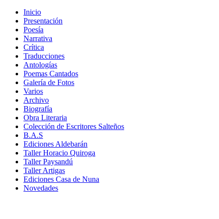
Inicio
Presentación
Poesía
Narrativa
Crítica
Traducciones
Antologías
Poemas Cantados
Galería de Fotos
Varios
Archivo
Biografía
Obra Literaria
Colección de Escritores Salteños
B.A.S
Ediciones Aldebarán
Taller Horacio Quiroga
Taller Paysandú
Taller Artigas
Ediciones Casa de Nuna
Novedades