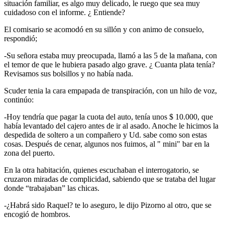
situación familiar, es algo muy delicado, le ruego que sea muy
cuidadoso con el informe. ¿ Entiende?
El comisario se acomodó en su sillón y con animo de consuelo,
respondió;
-Su señora estaba muy preocupada, llamó a las 5 de la mañana, con
el temor de que le hubiera pasado algo grave. ¿ Cuanta plata tenía?
Revisamos sus bolsillos y no había nada.
Scuder tenia la cara empapada de transpiración, con un hilo de voz,
continúo:
-Hoy tendría que pagar la cuota del auto, tenía unos $ 10.000, que
había levantado del cajero antes de ir al asado. Anoche le hicimos la
despedida de soltero a un compañero y Ud. sabe como son estas
cosas. Después de cenar, algunos nos fuimos, al " mini" bar en la
zona del puerto.
En la otra habitación, quienes escuchaban el interrogatorio, se
cruzaron miradas de complicidad, sabiendo que se trataba del lugar
donde “trabajaban” las chicas.
-¿Habrá sido Raquel? te lo aseguro, le dijo Pizorno al otro, que se
encogió de hombros.