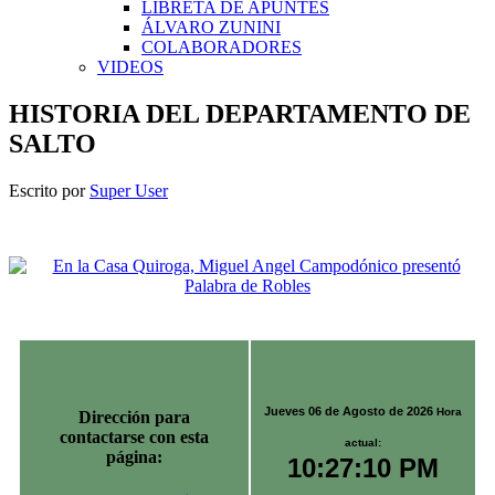
LIBRETA DE APUNTES
ÁLVARO ZUNINI
COLABORADORES
VIDEOS
HISTORIA DEL DEPARTAMENTO DE
SALTO
Escrito por
Super User
Jueves 06 de Agosto de 2026
Hora
Dirección para
contactarse con esta
actual:
página:
10:27:10 PM