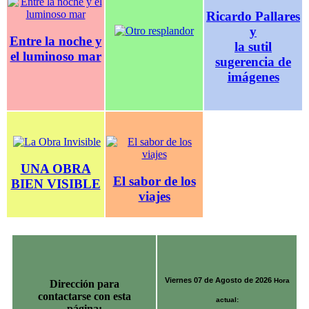
Ricardo Pallares
y
Entre la noche y
la sutil
el luminoso mar
sugerencia de
imágenes
UNA OBRA
El sabor de los
BIEN VISIBLE
viajes
Viernes 07 de Agosto de 2026
Hora
Dirección para
contactarse con esta
actual:
página: