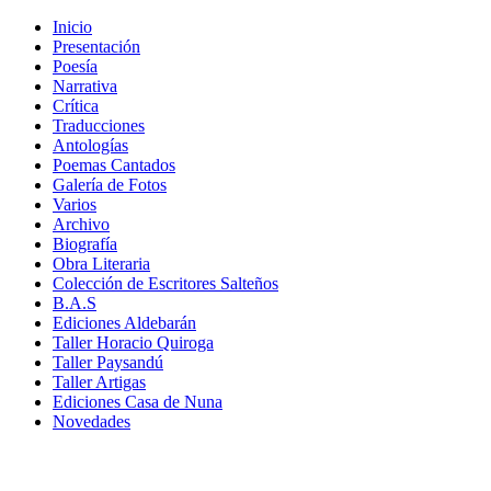
Inicio
Presentación
Poesía
Narrativa
Crítica
Traducciones
Antologías
Poemas Cantados
Galería de Fotos
Varios
Archivo
Biografía
Obra Literaria
Colección de Escritores Salteños
B.A.S
Ediciones Aldebarán
Taller Horacio Quiroga
Taller Paysandú
Taller Artigas
Ediciones Casa de Nuna
Novedades