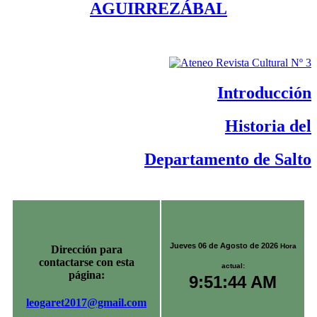
AGUIRREZÁBAL
Historia del
Departamento de Salto
Jueves 06 de Agosto de 2026
Hora
Dirección para
contactarse con esta
actual:
página:
9:51:44 AM
leogaret2017@gmail.com