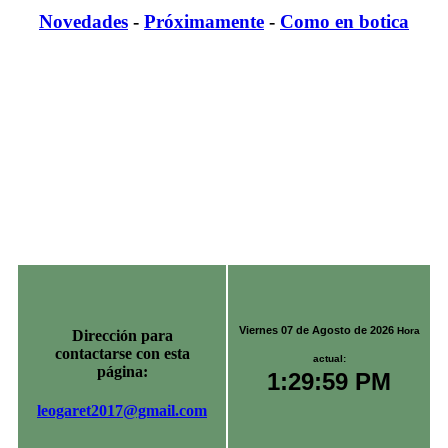
Novedades
-
Próximamente
-
Como en botica
Viernes 07 de Agosto de 2026
Hora
Dirección para
contactarse con esta
actual:
página:
1:29:59 PM
leogaret2017@gmail.com