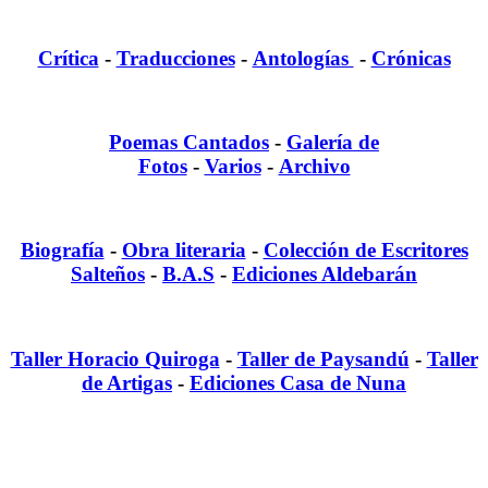
Crítica
-
Traducciones
-
Antologías
-
Crónicas
Poemas Cantados
-
Galería de
Fotos
-
Varios
-
Archivo
Biografía
-
Obra literaria
-
Colección de Escritores
Salteños
-
B.A.S
-
Ediciones Aldebarán
Taller Horacio Quiroga
-
Taller de Paysandú
-
Taller
de Artigas
-
Ediciones Casa de Nuna