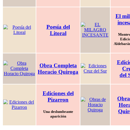
El mi
inces
Poesía del
Litoral
Montev
Edici
Aldebarán
Edici
Obra Completa
Cr
Horacio Quiroga
del 
Ediciones del
Obra
Pizarron
Hora
Quir
Una deslumbrante
aparición