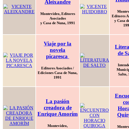
Aleixandre
Montev
Montevideo, Editores
Editores A
Asociados
y Casa d
y Casa de Nuna, 1991
19
Viaje por la
Liter
novela
de S
picaresca
Intend
Editores Asociados /
Municip
Ediciones Casa de Nuna,
Salto,
1991
Encue
La pasión
co
creadora de
Hora
Enrique Amorím
Quir
Montevideo,
Montev