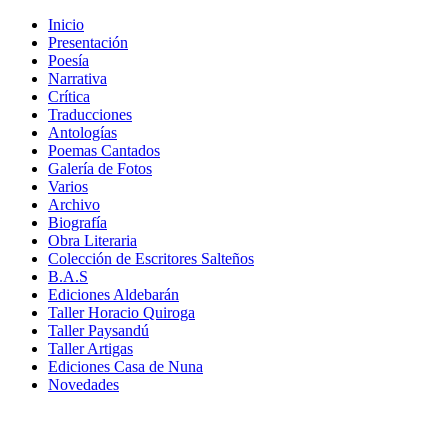
Inicio
Presentación
Poesía
Narrativa
Crítica
Traducciones
Antologías
Poemas Cantados
Galería de Fotos
Varios
Archivo
Biografía
Obra Literaria
Colección de Escritores Salteños
B.A.S
Ediciones Aldebarán
Taller Horacio Quiroga
Taller Paysandú
Taller Artigas
Ediciones Casa de Nuna
Novedades