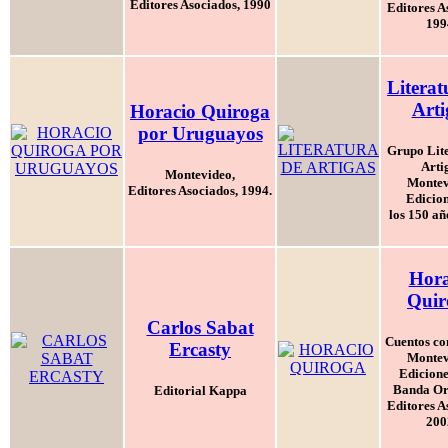
Editores Asociados, 1990
Editores A
199
Literat
Arti
Horacio Quiroga
por Uruguayos
Grupo Lite
Arti
Montevideo,
Montev
Editores Asociados, 1994.
Edicion
los 150 añ
Hora
Quir
Carlos Sabat
Cuentos co
Ercasty
Montev
Edicione
Banda Ori
Editorial Kappa
Editores A
200