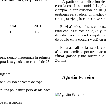
138 habitantes, lo que demuestra
A partir de la radicación de l
escuela con la comunidad lográn
ejemplo la construcción de un 
gestiones para radicar un médico e
como por ejemplo el de conservac
2004
2011
En el año dos mil seis comenzó u
rural con los cursos de 7º, 8º y 9
151
138
de estudios en ciudades capitales
de pupilo en la escuela y está en 
En la actualidad la escuela cuent
año, son atendidos por tres maest
fútbol, galpón y una huerta que 
s, siendo inaugurada la primera
Zorrilla).
ura la segunda con el total de 25.
rgente.
Agustín Ferreiro
 de
ellos
son de venta de ropa.
 una policlínica pero desde hace
s en estancias.