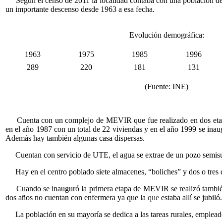
Según el censo de 2011 la localidad contaba con una población de 
un importante descenso desde 1963 a esa fecha.
Evolución demográfica:
1963
1975
1985
1996
289
220
181
131
(Fuente: INE)
Cuenta con un complejo de MEVIR que fue realizado en dos etapa
en el año 1987 con un total de 22 viviendas y en el año 1999 se inaug
Además hay también algunas casa dispersas.
Cuentan con servicio de UTE, el agua se extrae de un pozo semisu
Hay en el centro poblado siete almacenes, “boliches” y dos o tres
Cuando se inauguró la primera etapa de MEVIR se realizó también
dos años no cuentan con enfermera ya que la
que
estaba allí se jubiló.
La población en su mayoría se dedica a las tareas rurales, empleado