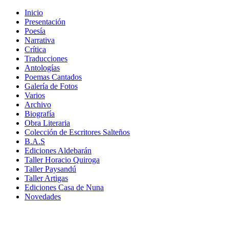
Inicio
Presentación
Poesía
Narrativa
Crítica
Traducciones
Antologías
Poemas Cantados
Galería de Fotos
Varios
Archivo
Biografía
Obra Literaria
Colección de Escritores Salteños
B.A.S
Ediciones Aldebarán
Taller Horacio Quiroga
Taller Paysandú
Taller Artigas
Ediciones Casa de Nuna
Novedades