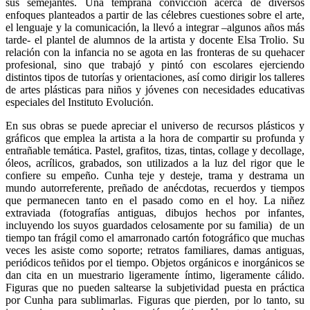
sus semejantes. Una temprana convicción acerca de diversos
enfoques planteados a partir de las célebres cuestiones sobre el arte,
el lenguaje y la comunicación, la llevó a integrar –algunos años más
tarde- el plantel de alumnos de la artista y docente Elsa Trolio. Su
relación con la infancia no se agota en las fronteras de su quehacer
profesional, sino que trabajó y pintó con escolares ejerciendo
distintos tipos de tutorías y orientaciones, así como dirigir los talleres
de artes plásticas para niños y jóvenes con necesidades educativas
especiales del Instituto Evolución.
En sus obras se puede apreciar el universo de recursos plásticos y
gráficos que emplea la artista a la hora de compartir su profunda y
entrañable temática. Pastel, grafitos, tizas, tintas, collage y decollage,
óleos, acrílicos, grabados, son utilizados a la luz del rigor que le
confiere su empeño. Cunha teje y desteje, trama y destrama un
mundo autorreferente, preñado de anécdotas, recuerdos y tiempos
que permanecen tanto en el pasado como en el hoy. La niñez
extraviada (fotografías antiguas, dibujos hechos por infantes,
incluyendo los suyos guardados celosamente por su familia) de un
tiempo tan frágil como el amarronado cartón fotográfico que muchas
veces les asiste como soporte; retratos familiares, damas antiguas,
periódicos teñidos por el tiempo. Objetos orgánicos e inorgánicos se
dan cita en un muestrario ligeramente íntimo, ligeramente cálido.
Figuras que no pueden saltearse la subjetividad puesta en práctica
por Cunha para sublimarlas. Figuras que pierden, por lo tanto, su