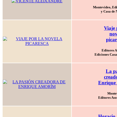
Montevideo, Edi
y Casa de 
Viaje 
nov
pica
Editores A
Ediciones Casa
La p
cread
Enrique
Monte
Editores Aso
Horacio