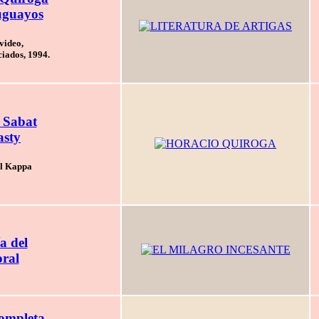
uguayos
video,
ciados, 1994.
 Sabat
asty
al Kappa
a del
oral
ompleta