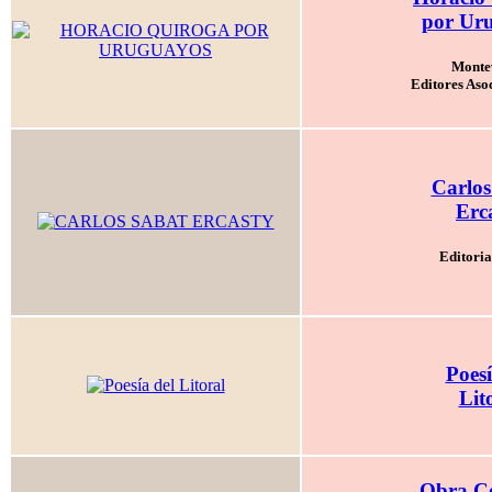
por Ur
Monte
Editores Aso
Carlos
Erc
Editori
Poesí
Lit
Obra C