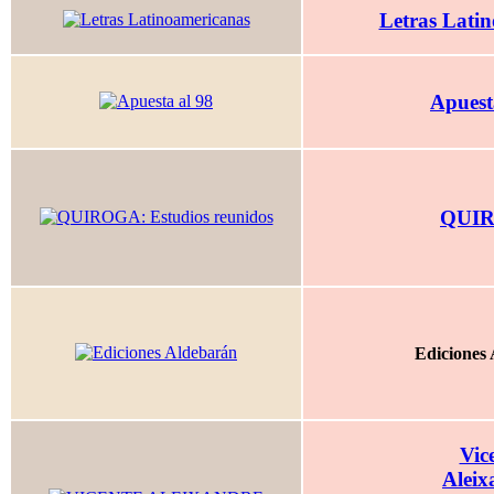
Letras Lati
Apuest
QUI
Ediciones
Vic
Aleix