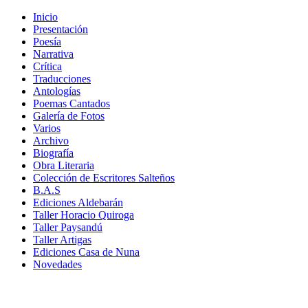
Inicio
Presentación
Poesía
Narrativa
Crítica
Traducciones
Antologías
Poemas Cantados
Galería de Fotos
Varios
Archivo
Biografía
Obra Literaria
Colección de Escritores Salteños
B.A.S
Ediciones Aldebarán
Taller Horacio Quiroga
Taller Paysandú
Taller Artigas
Ediciones Casa de Nuna
Novedades