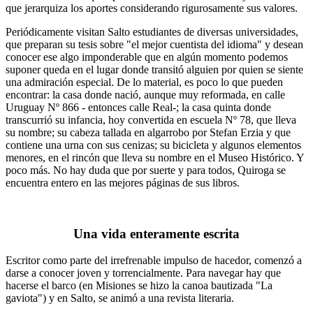
que jerarquiza los aportes considerando rigurosamente sus valores.
Periódicamente visitan Salto estudiantes de diversas universidades,
que preparan su tesis sobre "el mejor cuentista del idioma" y desean
conocer ese algo imponderable que en algún momento podemos
suponer queda en el lugar donde transitó alguien por quien se siente
una admiración especial. De lo material, es poco lo que pueden
encontrar: la casa donde nació, aunque muy reformada, en calle
Uruguay Nº 866 - entonces calle Real-; la casa quinta donde
transcurrió su infancia, hoy convertida en escuela Nº 78, que lleva
su nombre; su cabeza tallada en algarrobo por Stefan Erzia y que
contiene una urna con sus cenizas; su bicicleta y algunos elementos
menores, en el rincón que lleva su nombre en el Museo Histórico. Y
poco más. No hay duda que por suerte y para todos, Quiroga se
encuentra entero en las mejores páginas de sus libros.
Una vida enteramente escrita
Escritor como parte del irrefrenable impulso de hacedor, comenzó a
darse a conocer joven y torrencialmente. Para navegar hay que
hacerse el barco (en Misiones se hizo la canoa bautizada "La
gaviota") y en Salto, se animó a una revista literaria.