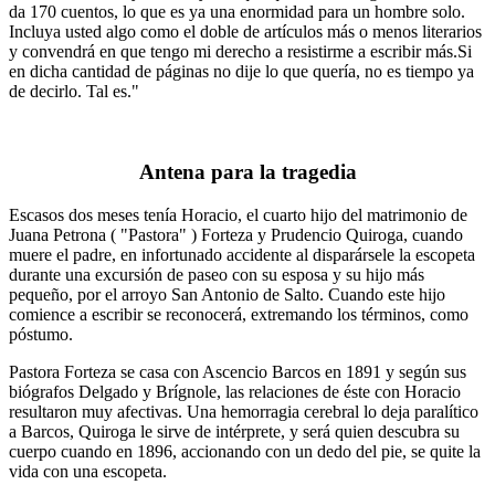
da 170 cuentos, lo que es ya una enormidad para un hombre solo.
Incluya usted algo como el doble de artículos más o menos literarios
y convendrá en que tengo mi derecho a resistirme a escribir más.Si
en dicha cantidad de páginas no dije lo que quería, no es tiempo ya
de decirlo. Tal es."
Antena para la tragedia
Escasos dos meses tenía Horacio, el cuarto hijo del matrimonio de
Juana Petrona ( "Pastora" ) Forteza y Prudencio Quiroga, cuando
muere el padre, en infortunado accidente al disparársele la escopeta
durante una excursión de paseo con su esposa y su hijo más
pequeño, por el arroyo San Antonio de Salto. Cuando este hijo
comience a escribir se reconocerá, extremando los términos, como
póstumo.
Pastora Forteza se casa con Ascencio Barcos en 1891 y según sus
biógrafos Delgado y Brígnole, las relaciones de éste con Horacio
resultaron muy afectivas. Una hemorragia cerebral lo deja paralítico
a Barcos, Quiroga le sirve de intérprete, y será quien descubra su
cuerpo cuando en 1896, accionando con un dedo del pie, se quite la
vida con una escopeta.