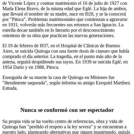
de Vicente López y contrae matrimonio el 16 de julio de 1927 con
María Elena Bravo, de la misma edad que Eglé. La hija de ambos,
que llevará el nombre de su madre, nace en l928, y se la conocerá
por "Pitoca". Problemas matrimoniales que comienzan a agravarse
en 1931, volverán más frecuentes sus retornos a San Ignacio. La
estrella decae también en lo literario por el desconocimiento
ostentoso de su obra que practican las nuevas generaciones.
El 19 de febrero de l937, en el Hospital de Clínicas de Buenos
Aires, se suicida Quiroga con una fuerte dosis de cianuro que había
comprado el día anterior. La tragedia, en el punto más alto de la
antena, seguirá despidiendo sus rayos. En 1939 se suicida Eglé, en
1954 Darío y en 1988, Pitoca.
Enseguida de su muerte la casa de Quiroga en Misiones fue
"literalmente saqueada", según informa su amigo Ezequiel Martínez
Estrada.
Nunca se conformó con ser espectador
Su propia vida se ha vuelto centro de referencias, obra y vida de
Quiroga han "perdido el respeto a la ley severa" y se encuentran a
nuestro lado, planteando alternativas que siguen inquietando, quizás