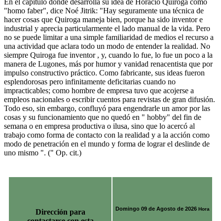
En el capítulo donde desarrolla su idea de Horacio Quiroga como
"homo faber", dice Noé Jitrik: "Hay seguramente una técnica de
hacer cosas que Quiroga maneja bien, porque ha sido inventor e
industrial y aprecia particularmente el lado manual de la vida. Pero
no se puede limitar a una simple familiaridad de medios el recurso a
una actividad que aclara todo un modo de entender la realidad. No
siempre Quiroga fue inventor , y, cuando lo fue, lo fue un poco a la
manera de Lugones, más por humor y vanidad renacentista que por
impulso constructivo práctico. Como fabricante, sus ideas fueron
esplendorosas pero infinitamente deficitarias cuando no
impracticables; como hombre de empresa tuvo que acojerse a
empleos nacionales o escribir cuentos para revistas de gran difusión.
Todo eso, sin embargo, confluyó para engendrarle un amor por las
cosas y su funcionamiento que no quedó en " hobby" del fin de
semana o en empresa productiva o ilusa, sino que lo acercó al
trabajo como forma de contacto con la realidad y a la acción como
modo de penetración en el mundo y forma de lograr el deslinde de
uno mismo ". (" Op. cit.)
Domingo 09 de Agosto de 2026
Hora
Dirección para
contactarse con esta