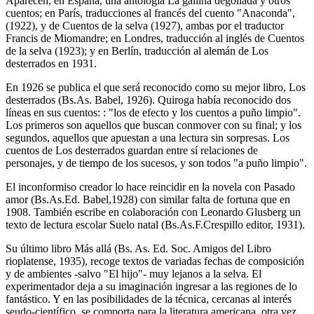
Aparecen, en España, una antología La gallina degollada y otros
cuentos; en París, traducciones al francés del cuento "Anaconda",
(1922), y de Cuentos de la selva (1927), ambas por el traductor
Francis de Miomandre; en Londres, traducción al inglés de Cuentos
de la selva (1923); y en Berlín, traducción al alemán de Los
desterrados en 1931.
En 1926 se publica el que será reconocido como su mejor libro, Los
desterrados (Bs.As. Babel, 1926). Quiroga había reconocido dos
líneas en sus cuentos: : "los de efecto y los cuentos a puño limpio".
Los primeros son aquellos que buscan conmover con su final; y los
segundos, aquellos que apuestan a una lectura sin sorpresas. Los
cuentos de Los desterrados guardan entre sí relaciones de
personajes, y de tiempo de los sucesos, y son todos "a puño limpio".
El inconformiso creador lo hace reincidir en la novela con Pasado
amor (Bs.As.Ed. Babel,1928) con similar falta de fortuna que en
1908. También escribe en colaboración con Leonardo Glusberg un
texto de lectura escolar Suelo natal (Bs.As.F.Crespillo editor, 1931).
Su último libro Más allá (Bs. As. Ed. Soc. Amigos del Libro
rioplatense, 1935), recoge textos de variadas fechas de composición
y de ambientes -salvo "El hijo"- muy lejanos a la selva. El
experimentador deja a su imaginación ingresar a las regiones de lo
fantástico. Y en las posibilidades de la técnica, cercanas al interés
seudo-científico, se comporta para la literatura americana, otra vez