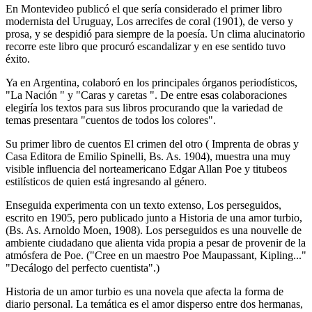
En Montevideo publicó el que sería considerado el primer libro
modernista del Uruguay, Los arrecifes de coral (1901), de verso y
prosa, y se despidió para siempre de la poesía. Un clima alucinatorio
recorre este libro que procuró escandalizar y en ese sentido tuvo
éxito.
Ya en Argentina, colaboró en los principales órganos periodísticos,
"La Nación " y "Caras y caretas ". De entre esas colaboraciones
elegiría los textos para sus libros procurando que la variedad de
temas presentara "cuentos de todos los colores".
Su primer libro de cuentos El crimen del otro ( Imprenta de obras y
Casa Editora de Emilio Spinelli, Bs. As. 1904), muestra una muy
visible influencia del norteamericano Edgar Allan Poe y titubeos
estilísticos de quien está ingresando al género.
Enseguida experimenta con un texto extenso, Los perseguidos,
escrito en 1905, pero publicado junto a Historia de una amor turbio,
(Bs. As. Arnoldo Moen, 1908). Los perseguidos es una nouvelle de
ambiente ciudadano que alienta vida propia a pesar de provenir de la
atmósfera de Poe. ("Cree en un maestro Poe Maupassant, Kipling..."
"Decálogo del perfecto cuentista".)
Historia de un amor turbio es una novela que afecta la forma de
diario personal. La temática es el amor disperso entre dos hermanas,