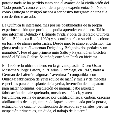
porque nada se ha perdido tanto con el avance de la civilización del
"todo pronto", como el valor de la propia experimentación. Nadie
como Quiroga se resignó menos a ser pasivo integrante de una fila
con destino marcado.
La Química le interesaba más por las posibilidades de la propia
experimentación que por lo que podía aprender en el liceo. Tal lo
que informan Delgado y Brígnole (Vida y obra de Horacio Quiroga,
Mont. Biblioteca Rodó, 1939) y se confirmará en su vida de colono
en forma de afanes industriales. Desde niño le atrajo el ciclismo: "La
gloria tenía para él -cuentan Delgado y Brígnole- dos pedales y un
manubrio". Fue el que primero unió Salto y Paysandú en bicicleta;
fundó el "Club Ciclista Salteño"; corrió en París en bicicleta.
En 1905 se lo ubica de lleno en la galvanoplastia. Dicen Oscar
Massotta y Jorge Laforgue: "Carlos Giambiagi, en 1942, narra a
Germán de Laferrère algunas " aventuras" compartidas con
Quiroga: fabricación de yateí (dulce de maní y miel) y de macetas
especiales para el trasplante de la yerba, invención de un aparato
para matar hormigas, destilación de naranja; cabe agregar:
fabricación de maíz quebrado, mosaicos de bleck, y arena
ferruginosa, resina de incienso por destilación seca, carbón, cáscaras
abrillantadas de apepí, tintura de lapacho precipitada por la potasa,
extracción de caucho, construcción de secadores y carriles; pero su
ocupación primera es, sin duda, el trabajo de la tierra".