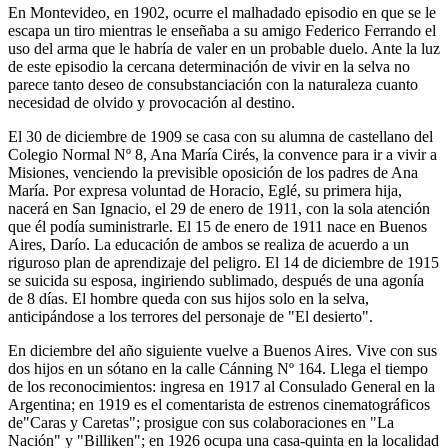
En Montevideo, en 1902, ocurre el malhadado episodio en que se le
escapa un tiro mientras le enseñaba a su amigo Federico Ferrando el
uso del arma que le habría de valer en un probable duelo. Ante la luz
de este episodio la cercana determinación de vivir en la selva no
parece tanto deseo de consubstanciación con la naturaleza cuanto
necesidad de olvido y provocación al destino.
El 30 de diciembre de 1909 se casa con su alumna de castellano del
Colegio Normal Nº 8, Ana María Cirés, la convence para ir a vivir a
Misiones, venciendo la previsible oposición de los padres de Ana
María. Por expresa voluntad de Horacio, Eglé, su primera hija,
nacerá en San Ignacio, el 29 de enero de 1911, con la sola atención
que él podía suministrarle. El 15 de enero de 1911 nace en Buenos
Aires, Darío. La educación de ambos se realiza de acuerdo a un
riguroso plan de aprendizaje del peligro. El 14 de diciembre de 1915
se suicida su esposa, ingiriendo sublimado, después de una agonía
de 8 días. El hombre queda con sus hijos solo en la selva,
anticipándose a los terrores del personaje de "El desierto".
En diciembre del año siguiente vuelve a Buenos Aires. Vive con sus
dos hijos en un sótano en la calle Cánning Nº 164. Llega el tiempo
de los reconocimientos: ingresa en 1917 al Consulado General en la
Argentina; en 1919 es el comentarista de estrenos cinematográficos
de"Caras y Caretas"; prosigue con sus colaboraciones en "La
Nación" y "Billiken"; en 1926 ocupa una casa-quinta en la localidad