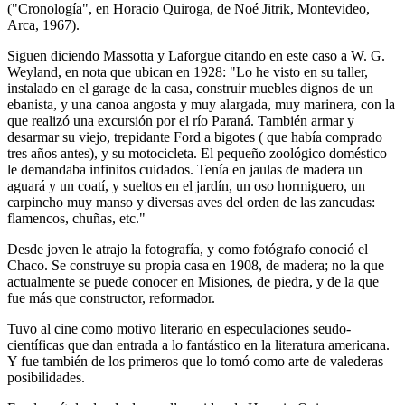
("Cronología", en Horacio Quiroga, de Noé Jitrik, Montevideo,
Arca, 1967).
Siguen diciendo Massotta y Laforgue citando en este caso a W. G.
Weyland, en nota que ubican en 1928: "Lo he visto en su taller,
instalado en el garage de la casa, construir muebles dignos de un
ebanista, y una canoa angosta y muy alargada, muy marinera, con la
que realizó una excursión por el río Paraná. También armar y
desarmar su viejo, trepidante Ford a bigotes ( que había comprado
tres años antes), y su motocicleta. El pequeño zoológico doméstico
le demandaba infinitos cuidados. Tenía en jaulas de madera un
aguará y un coatí, y sueltos en el jardín, un oso hormiguero, un
carpincho muy manso y diversas aves del orden de las zancudas:
flamencos, chuñas, etc."
Desde joven le atrajo la fotografía, y como fotógrafo conoció el
Chaco. Se construye su propia casa en 1908, de madera; no la que
actualmente se puede conocer en Misiones, de piedra, y de la que
fue más que constructor, reformador.
Tuvo al cine como motivo literario en especulaciones seudo-
científicas que dan entrada a lo fantástico en la literatura americana.
Y fue también de los primeros que lo tomó como arte de valederas
posibilidades.