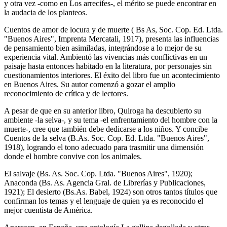
y otra vez -como en Los arrecifes-, el mérito se puede encontrar en
la audacia de los planteos.
Cuentos de amor de locura y de muerte ( Bs As, Soc. Cop. Ed. Ltda.
"Buenos Aires", Imprenta Mercatali, 1917), presenta las influencias
de pensamiento bien asimiladas, integrándose a lo mejor de su
experiencia vital. Ambientó las vivencias más conflictivas en un
paisaje hasta entonces habitado en la literatura, por personajes sin
cuestionamientos interiores. El éxito del libro fue un acontecimiento
en Buenos Aires. Su autor comenzó a gozar el amplio
reconocimiento de crítica y de lectores.
A pesar de que en su anterior libro, Quiroga ha descubierto su
ambiente -la selva-, y su tema -el enfrentamiento del hombre con la
muerte-, cree que también debe dedicarse a los niños. Y concibe
Cuentos de la selva (B.As. Soc. Cop. Ed. Ltda. "Buenos Aires",
1918), logrando el tono adecuado para trasmitir una dimensión
donde el hombre convive con los animales.
El salvaje (Bs. As. Soc. Cop. Ltda. "Buenos Aires", 1920);
Anaconda (Bs. As. Agencia Gral. de Librerías y Publicaciones,
1921); El desierto (Bs.As. Babel, 1924) son otros tantos títulos que
confirman los temas y el lenguaje de quien ya es reconocido el
mejor cuentista de América.