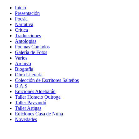
Inicio
Presentación
Poesía
Narrativa
Crítica
Traducciones
Antologías
Poemas Cantados
Galería de Fotos
Varios
Archivo
Biografía
Obra Literaria
Colección de Escritores Salteños
B.A.S
Ediciones Aldebarán
Taller Horacio Quiroga
Taller Paysandú
Taller Artigas
Ediciones Casa de Nuna
Novedades