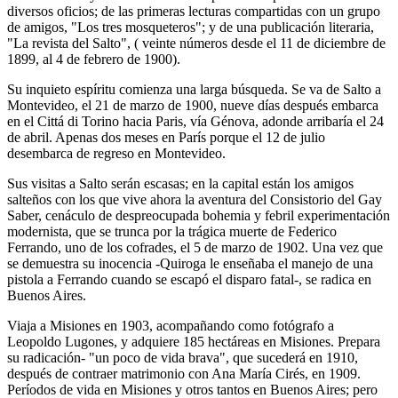
diversos oficios; de las primeras lecturas compartidas con un grupo
de amigos, "Los tres mosqueteros"; y de una publicación literaria,
"La revista del Salto", ( veinte números desde el 11 de diciembre de
1899, al 4 de febrero de 1900).
Su inquieto espíritu comienza una larga búsqueda. Se va de Salto a
Montevideo, el 21 de marzo de 1900, nueve días después embarca
en el Cittá di Torino hacia Paris, vía Génova, adonde arribaría el 24
de abril. Apenas dos meses en París porque el 12 de julio
desembarca de regreso en Montevideo.
Sus visitas a Salto serán escasas; en la capital están los amigos
salteños con los que vive ahora la aventura del Consistorio del Gay
Saber, cenáculo de despreocupada bohemia y febril experimentación
modernista, que se trunca por la trágica muerte de Federico
Ferrando, uno de los cofrades, el 5 de marzo de 1902. Una vez que
se demuestra su inocencia -Quiroga le enseñaba el manejo de una
pistola a Ferrando cuando se escapó el disparo fatal-, se radica en
Buenos Aires.
Viaja a Misiones en 1903, acompañando como fotógrafo a
Leopoldo Lugones, y adquiere 185 hectáreas en Misiones. Prepara
su radicación- "un poco de vida brava", que sucederá en 1910,
después de contraer matrimonio con Ana María Cirés, en 1909.
Períodos de vida en Misiones y otros tantos en Buenos Aires; pero