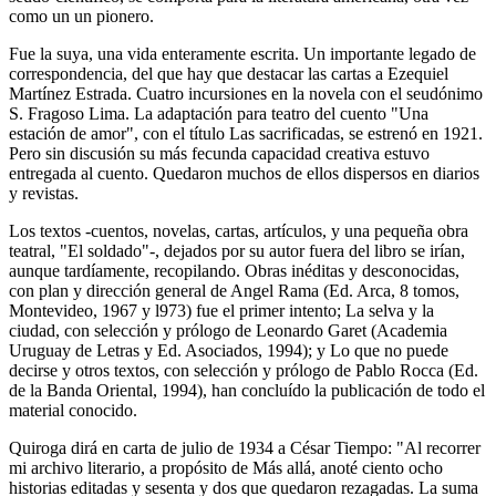
como un un pionero.
Fue la suya, una vida enteramente escrita. Un importante legado de
correspondencia, del que hay que destacar las cartas a Ezequiel
Martínez Estrada. Cuatro incursiones en la novela con el seudónimo
S. Fragoso Lima. La adaptación para teatro del cuento "Una
estación de amor", con el título Las sacrificadas, se estrenó en 1921.
Pero sin discusión su más fecunda capacidad creativa estuvo
entregada al cuento. Quedaron muchos de ellos dispersos en diarios
y revistas.
Los textos -cuentos, novelas, cartas, artículos, y una pequeña obra
teatral, "El soldado"-, dejados por su autor fuera del libro se irían,
aunque tardíamente, recopilando. Obras inéditas y desconocidas,
con plan y dirección general de Angel Rama (Ed. Arca, 8 tomos,
Montevideo, 1967 y l973) fue el primer intento; La selva y la
ciudad, con selección y prólogo de Leonardo Garet (Academia
Uruguay de Letras y Ed. Asociados, 1994); y Lo que no puede
decirse y otros textos, con selección y prólogo de Pablo Rocca (Ed.
de la Banda Oriental, 1994), han concluído la publicación de todo el
material conocido.
Quiroga dirá en carta de julio de 1934 a César Tiempo: "Al recorrer
mi archivo literario, a propósito de Más allá, anoté ciento ocho
historias editadas y sesenta y dos que quedaron rezagadas. La suma