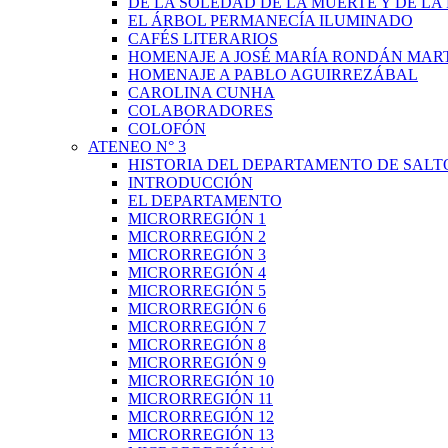
DE LA SOLEDAD DE LA MUERTE Y DE L
EL ÁRBOL PERMANECÍA ILUMINADO
CAFÉS LITERARIOS
HOMENAJE A JOSÉ MARÍA RONDÁN MAR
HOMENAJE A PABLO AGUIRREZÁBAL
CAROLINA CUNHA
COLABORADORES
COLOFÓN
ATENEO N° 3
HISTORIA DEL DEPARTAMENTO DE SALT
INTRODUCCIÓN
EL DEPARTAMENTO
MICRORREGIÓN 1
MICRORREGIÓN 2
MICRORREGIÓN 3
MICRORREGIÓN 4
MICRORREGIÓN 5
MICRORREGIÓN 6
MICRORREGIÓN 7
MICRORREGIÓN 8
MICRORREGIÓN 9
MICRORREGIÓN 10
MICRORREGIÓN 11
MICRORREGIÓN 12
MICRORREGIÓN 13