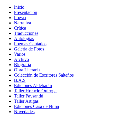
Inicio
Presentación
Poesía
Narrativa
Crítica
Traducciones
Antologías
Poemas Cantados
Galería de Fotos
Varios
Archivo
Biografía
Obra Literaria
Colección de Escritores Salteños
B.A.S
Ediciones Aldebarán
Taller Horacio Quiroga
Taller Paysandú
Taller Artigas
Ediciones Casa de Nuna
Novedades