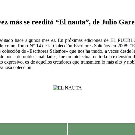
ez más se reeditó “El nauta”, de Julio Gar
reeditado hace algunos mes es. En próximas ediciones de EL PUEBLO 
o como Tomo Nº 14 de la Colección Escritores Salteños en 2008: “Es s
 colección de «Escritores Salteños» que nos ha traído, a veces desde lej
oeta de nobles cualidades, fue un intelectual en toda la extensión de la
to expresivo, es de aquellos creadores que transmiten lo más alto y no
valiosa colección.