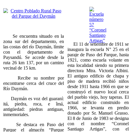
Se encuentra situado en la
zona sur del departamento, en
El 11 de setiembre de 1911 se
las costas del río Daymán, límite
inaugura la escuela N° 25 en el
con el departamento de
paraje de Paso del Parque, hasta
Paysandú. Se accede desde la
1921, como escuela volante en
ruta 26 km 137, por un camino
esta localidad siendo su primera
vecinal de 15 km.
directora Mtra. Victoria Albini.
El antiguo edificio de chapa y
Recibe su nombre por
piso de madera recibió niños
encontrarse cerca del cruce del
desde 1911 hasta 1966 en que se
Río Daymán.
construyó el nuevo local cerca
del pueblo viejo, hoy taperas. El
Daymán es voz del guaraní:
actual edificio construido en
itá, piedra, roca, e îmá,
1966, se levanta en predio
antigüedad: piedras antiguas,
donado por Sr. Manuel Grasso.
inmemoriales.
El 8 de Junio de 1983 se designa
con el nombre “Coronel
Se destaca en Paso del
Santiago Artigas”, con el
Parque el almacén “Parque