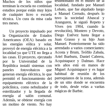
testimoniado en el museo de la
Muchos de los niños que
localidad, fundado por Manuel
terminan la escuela no continúan
Lobato, que fue alquilado luego
estudios porque están muy lejos
a Manuel Cerrudo, después lo
de cualquier liceo o escuela
tuvo la sociedad Abascal y
técnica. Un cura da misa cada
Aranguren, le siguió Repeto y
tres meses.
Vives (en 1904, cuando la
revolución), Montero y Devoto,
Un proyecto impulsado por
Diego Estévez hasta llegar a
la Organización de Estados
Juan Grasso y su hijo Juan
Americanos (OEA) basado en
Manuel. Posteriormente ha sido
las energías eólica y solar,
arrendado a varios comerciantes:
proveyó de energía eléctrica a la
Acosta y Brum, Teófilo Zabala,
localidad ya que UTE no llega a
Ariel Ibarburu, Daniel Cabrera,
las casas. El proyecto, ejecutado
Acquistapace y Dalmao. Hace
por la Universidad de la
seis años está en manos de
República instaló sistemas con
Miguel Acquistapace y es lugar
paneles fotovoltaicos que
habitual de reunión de los
generan energía eléctrica, lo que
parroquianos de la zona, además
permitió el funcionamiento del
de un sitio donde se encuentra
equipamiento eléctrico de la
de todo, desde velas a varitas
policlínica, como nebulizador y
mágicas de Barbie.
esterilizador y la llegada de
energía al salón comunal.
Además, se obtiene energía con
un molino de viento. No hay