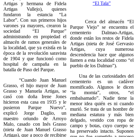
Artigas y hermana de Fidela
Artigas Vallejo), quienes
fundaron la estancia “La
Labor”. Con sus primeros hijos
Cerca del almacén “El
varones ya mayores, crearon la
Parque Viejo” se encuentra el
sociedad “El Parque”
cementerio Dalmao-Artigas,
administrando en propiedad el
donde están los restos de Fidela
almacén de ramos generales de
Artigas (nieta de José Gervasio
la localidad, que ya existía en la
Artigas, cuya numerosa
época de la revolución saravista
descendencia hace que algunos
de 1904 y que funcionó como
llamen a esta localidad como “el
hospital de campaña en la
pueblo de los Dalmao”).
batalla de Paso del Parque.
Una de las curiosidades del
“Cuando Juan Manuel
cementerio es un cadáver
Grasso, el hijo mayor de Juan
momificado. Algunos le dicen
Grasso y Manuela Artigas, se
“la momia”, otros, “el
casó con doña Irene Jones
embalsamado”. Nadie tiene la
hicieron esta casa en 1935 y le
menor idea quién es ni cuando
pusieron Parque Nuevo”,
murió. Se trata de un hombre de
explicó Jorge Daglio, un
mediana estatura y más bien
maestro oriundo de Arroyo
delgado, vestido con ropa de
Malo, casado con Inés Grasso
campo y botas, cuyo cuerpo se
(nieta de Juan Manuel Grasso
ha preservado intacto. Suponen
Artigas), que a poco de recibirse
que no fue sometido a proceso