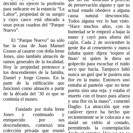
decidió no ejercer la profesión
de preservación alguno y que su
para radicarse en la estancia “La
actual estado obedece a alguna
Labor”, propiedad de su suegro
causa natural desconocida.
y cuyo casco está ubicado a
Todos alguna vez lo han visto.
unas pocas cuadras del “Parque
“Hace muchos años, con la
Nuevo”.
humedad se le empezó a bajar la
mano y cayó para afuera del
El “Parque Nuevo” no sólo
cajón. Cada 2 de noviembre la
fue la casa de Juan Manuel
gente iba al cementerio y nunca
Grasso al casarse con doña Irene
faltaba quien dijera ‘toquen al
Jones, sino también almacén de
finao’ ni quien le diera un
ramos generales de la localidad.
golpecito para escuchar el ruido
Hoy la propiedad pertenece a
seco que hacía. Tampoco faltó
los descendientes de la familia,
nunca un gurí que le pusiera una
Daniel y Jorge Grasso. En la
flor en la mano. Entonces uno
parte de la edificación que
entraba al panteón -que no tiene
funcionó como almacén a partir
puerta sino una reja- y estaba el
de la década del ’30 es que se
muerto con el brazo para afuera
continúa el museo.
y una flor en la mano”, comentó
Daglio. La atracción que este
Fundado por doña Irene
cadáver ejerce ha hecho que
Jones y continuado y
recientemente se le colocara a su
enriquecido por sus
ataúd un vidrio al costado,
descendientes, comenzó una
permitiendo la contemplación
colección privada que reunió