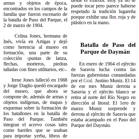
desde el exterior. Hoy ya no se
armas y objetos de época,
puede tocar pero parece haberse
encontrados en los campos de la
respetado la tradición lugareña
familia que fueron escenario de
porque exhibe una flor
,
roja y de
la batalla de Paso del Parque, el
plástico en la mano.
2 de marzo de 1904.
Celina Jones, hermana de
Inés, vivía en Artigas y dejó
Batalla de Paso del
como herencia al museo en
Parque de Daymán
formación, una parte de su
colección -puntas de lanza,
flechas, morteros, piedras
En enero de 1904 el ejército
talladas con fines utilitarios, etc-.
de Saravia lucha contra las
fuerzas gubernistas comandadas
Irene Jones falleció en 1988
por el
Gral.
Justino Muniz. El 14
y Jorge Daglio quedó encargado
de ese mes Muniz derrota a
del museo, que ahora se
Saravia y el ejército blanco se
compone de, además de armas y
retira al norte del Río Negro en
objetos indígenas, de mapas y
dirección al litoral. El 1ero de
esquemas sobre la formación de
marzo Muniz sorprende y
los batallones en la batalla de
derrota al ejército de Saravia que
Paso del Parque. También
estaba acampado en el Paso del
integran el acervo cosas tales
Parque del Daymán.
como barriles que se usaban
para importar yerba, libros de