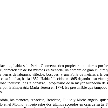
omo, había sido Perito Geometra, rico propietario de tierras por her
te, comerciante de los mismos en Venecia, un hombre de gran cultura y e
de tierras de labranza, viñedos, bosques, y una Forja de metales a la v
casa familiar, hacia 1852. Había fallecido en 1865 dejando a su viuda 
roso industrial de Caldonazzo, propietario de la mayor hilandería de s
a por la Emperatriz María Teresa en 1774. Es presumible que tampoco r
s.
vidida, los menores, Anacleto, Bendetto, Giulio y Michelangelo, quie
o en el Molino, y luego estos dos últimos acogidos en casa de su tía F