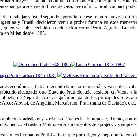
 hermano mayor, Eugenio, continuaba formándose como pintor académico 
zaban para sostenerlo fuera de casa, pero aún no producía para poder 
do a trabajar y así el segundo aprendió, de ese mundo nuevo en formació
Argentina y Brasil, decidieron venir a probar fortuna en esos menest
quien ya había recibido su educación como Perito Agrario. Benedetto 
era en Milán desde 1885.
dades económicas, habían recibido la mejor educación y ya se destacaban 
 habiendo alcanzado otro Eugenio Prati elevada posición en Viena a l
u abuela, de Negri de Arco, seguían ocupando los principales roles adm
de Arco: Alovisi, de Angelini, Marcabruni, Prati (rama de Dasindo), etc
ambientes artísticos y sociales de Venecia, Florencia y Trento, conocí
do Domenico el rústico Molino en sus momentos de apogeo, y siempre visi
evaban los hermanos Prati-Garbari, que por origen y luego por talento 