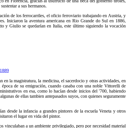
en Florencia, gracias al usufructo de una beca del gobierno tirolés,
sustentar a sus hermanos.
n de los ferrocarriles, el oficio ferroviario trabajando en Austria, y
eres. Iniciaron la aventura americana en Rio Grande do Sul en 1886,
y Giulio se quedarían en Italia, este último siguiendo la vocación
en la magistratura, la medicina, el sacerdocio y otras actividades, en
a época de su emigración, cuando casaba con una noble Vittorelli de
inistrativos en esa, como lo hacían desde inicios del '700, habiendo
., algunas de ellas tambien antepasados suyos, con quienes seguramente
an desde la infancia a grandes pintores de la escuela Veneta y otros
taron el lugar en vida del pintor.
los vinculaban a un ambiente privilegiado, pero por necesidad material