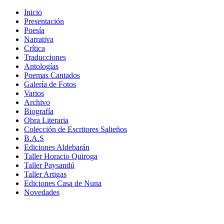
Inicio
Presentación
Poesía
Narrativa
Crítica
Traducciones
Antologías
Poemas Cantados
Galería de Fotos
Varios
Archivo
Biografía
Obra Literaria
Colección de Escritores Salteños
B.A.S
Ediciones Aldebarán
Taller Horacio Quiroga
Taller Paysandú
Taller Artigas
Ediciones Casa de Nuna
Novedades