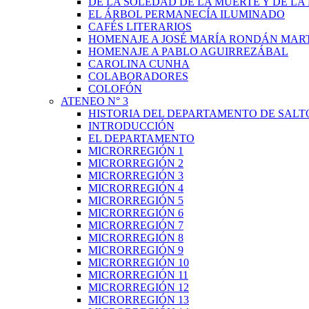
DE LA SOLEDAD DE LA MUERTE Y DE L
EL ÁRBOL PERMANECÍA ILUMINADO
CAFÉS LITERARIOS
HOMENAJE A JOSÉ MARÍA RONDÁN MAR
HOMENAJE A PABLO AGUIRREZÁBAL
CAROLINA CUNHA
COLABORADORES
COLOFÓN
ATENEO N° 3
HISTORIA DEL DEPARTAMENTO DE SALT
INTRODUCCIÓN
EL DEPARTAMENTO
MICRORREGIÓN 1
MICRORREGIÓN 2
MICRORREGIÓN 3
MICRORREGIÓN 4
MICRORREGIÓN 5
MICRORREGIÓN 6
MICRORREGIÓN 7
MICRORREGIÓN 8
MICRORREGIÓN 9
MICRORREGIÓN 10
MICRORREGIÓN 11
MICRORREGIÓN 12
MICRORREGIÓN 13