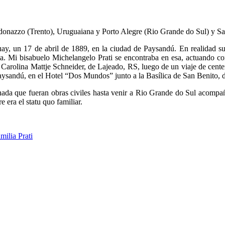
aldonazzo (Trento), Uruguaiana y Porto Alegre (Rio Grande do Sul) y S
, un 17 de abril de 1889, en la ciudad de Paysandú. En realidad su n
a. Mi bisabuelo Michelangelo Prati se encontraba en esa, actuando como 
a Carolina Mattje Schneider, de Lajeado, RS, luego de un viaje de cente
aysandú, en el Hotel “Dos Mundos” junto a la Basílica de San Benito, 
 nada que fueran obras civiles hasta venir a Rio Grande do Sul acom
 era el statu quo familiar.