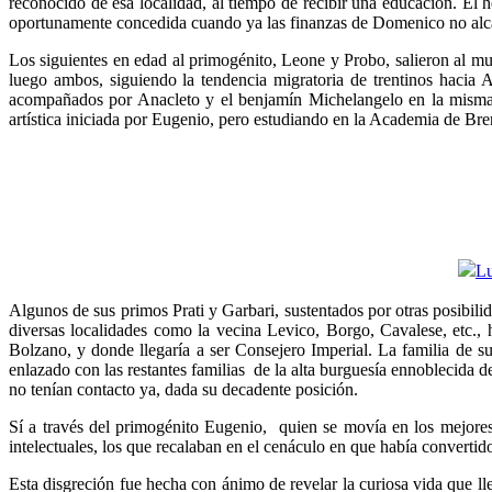
reconocido de esa localidad, al tiempo de recibir una educación. El
oportunamente concedida cuando ya las finanzas de Domenico no alcan
Los siguientes en edad al primogénito, Leone y Probo, salieron al mun
luego ambos, siguiendo la tendencia migratoria de trentinos hacia 
acompañados por Anacleto y el benjamín Michelangelo en la misma, 
artística iniciada por Eugenio, pero estudiando en la Academia de Br
Algunos de sus primos Prati y Garbari, sustentados por otras posibili
diversas localidades como la vecina Levico, Borgo, Cavalese, etc.,
Bolzano, y donde llegaría a ser Consejero Imperial. La familia de s
enlazado con las restantes familias de la alta burguesía ennoblecida 
no tenían contacto ya, dada su decadente posición.
Sí a través del primogénito Eugenio, quien se movía en los mejores 
intelectuales, los que recalaban en el cenáculo en que había converti
Esta disgreción fue hecha con ánimo de revelar la curiosa vida que ll