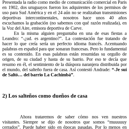
Presentada la radio como medio de comunicación comercial en Paris
en 1902, dos uruguayos fueron los adquirentes de los permisos de
uso para Sud América y en el 24 aún no se realizaban transmisiones
deportivas intercontinentales, nosotros hace unos 40 años
escuchamos la grabación (no sabemos con qué razón realizada), en
la Voz del Aire, emisora deportiva de Carve.
En la misma alguien preguntaba en una de esas fiestas a
Leandro: “-¿ud. es argentino?”. La contestación fue tratando de
hacer lo que creía sería un perfecto idioma francés. Acentuando
palabras en español para que sonaran francesas. Pero lo fundamental
es su contenido. En esas palabras están resumidas su orgullo de
origen, de su ciudad y hasta de su barrio. Por eso te decía que
resumo en él, el sentimiento de la diáspora naranjera distribuida por
el mundo, del salteño fuera de casa. Así contestó Andrade:
“-Je suí
de Saltó… del barrio La Cachimbá”
.
2) Los salteños como dueños de casa
Ahora trataremos de saber cómo nos ven nuestros
visitantes. Siempre se dijo de nosotros que somos “muuuuuy
cerrados”. Puede haber sido en épocas pasadas. Por lo menos en