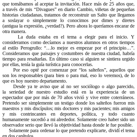
que tomábamos al aceptar la invitación. Hace más de 25 años que,
a través de mis “Divagues” en diario Cambio, viñetas de pequeñas
historias ciudadanas, tratamos de reconstruir un Salto que llegamos
a soslayar o simplemente lo conocimos por dimes y diretes
(antigua la expresión, ¿verdad?). Pero ahora lo queríamos encarar de
otra manera.
La duda estaba en el tema a elegir para el inicio. Y
consideramos como decíamos a nuestros alumnos en otros tiempos
al estilo Perogrullo: “…lo mejor es empezar por el principio…”.
Consideramos que paisajes y costumbres de nuestra ciudad, habría
tiempo para resaltarlas. En último caso si alguien se sintiera urgido
por ellas, tenía la guía turística para conocerlas.
Por eso opté por comenzar por “los salteños”, aquellos que
son los responsables (para bien o para mal, eso lo veremos), de lo
que es hoy nuestro departamento.
Desde ya te aviso que al no ser sociólogo o algo parecido,
la seriedad de nuestro estudio está en la experiencia de un
espectador que por más de 70 años vivió y vive entre coterráneos.
Pretendo ser simplemente un testigo donde los salteños fueron mis
maestros y mis discípulos; mis doctores y mis pacientes; mis amigos
y mis contrincantes en deportes, política, y todo cuanto
humanamente sucedió a mi alrededor. Solamente creo haber sido un
observador serio que llevó la objetividad hasta donde le fue posible.
Solamente para ordenar lo que pretendo explicarte, dividí el tema
en dos capítulos.