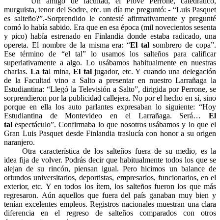
Un amigo de facultad, el Piove Perrone, catedrático,
murguista, tenor del Sodre, etc. un día me preguntó: - “Luis Pasquet
es salteño?”.-Sorprendido le contesté afirmativamente y pregunté
comó lo había sabido. Era que en esa época (mil novecientos sesenta
y pico) había estrenado en Finlandia donde estaba radicado, una
opereta. El nombre de la misma era: “
El tal
sombrero de copa”.
Ese término de “el tal” lo usamos los salteños para calificar
superlativamente a algo. Lo usábamos habitualmente en nuestras
charlas.
La ta
l mina,
El tal
jugador, etc. Y cuando una delegación
de la Facultad vino a Salto a presentar en nuestro Larrañaga la
Estudiantina: “Llegó la Televisión a Salto”, dirigida por Perrone, se
sorprendieron por la publicidad callejera. No por el hecho en sí, sino
porque en ella los auto parlantes expresaban lo siguiente: “Hoy
Estudiantina de Montevideo en el Larrañaga. Será…
El
tal
espectáculo”. Confirmaba lo que nosotros usábamos y lo que el
Gran Luis Pasquet desde Finlandia traslucía con honor a su origen
naranjero.
Otra característica de los salteños fuera de su medio, es la
idea fija de volver. Podrás decir que habitualmente todos los que se
alejan de su rincón, piensan igual. Pero hicimos un balance de
oriundos universitarios, deportistas, empresarios, funcionarios, en el
exterior, etc. Y en todos los ítem, los salteños fueron los que más
regresaron. Aún aquellos que fuera del país ganaban muy bien y
tenían excelentes empleos. Registros nacionales muestran una clara
diferencia en el regreso de salteños comparados con otros