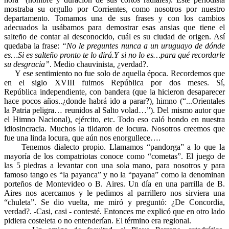
mostraba su orgullo por Corrientes, como nosotros por nuestro
departamento. Tomamos una de sus frases y con los cambios
adecuados la usábamos para demostrar esas ansias que tiene el
salteño de contar al desconocido, cuál es su ciudad de origen. Así
quedaba la frase:
“No le preguntes nunca a un uruguayo de dónde
es…Si es salteño pronto te lo dirá.Y si no lo es…para qué recordarle
su desgracia”
. Medio chauvinista, ¿verdad?.
Y ese sentimiento no fue solo de aquella época. Recordemos que
en el siglo XVIII fuimos República por dos meses. Sí,
República independiente, con bandera (que la hicieron desaparecer
hace pocos años..¿donde habrá ido a parar?), himno (“...Orientales
la Patria peligra… reunidos al Salto volad…”). Del mismo autor que
el Himno Nacional), ejército, etc. Todo eso caló hondo en nuestra
idiosincracia. Muchos la tildaron de locura. Nosotros creemos que
fue una linda locura, que aún nos enorgullece….
Tenemos dialecto propio. Llamamos “pandorga” a lo que la
mayoría de los compatriotas conoce como “cometas”. El juego de
las 5 piedras a levantar con una sola mano, para nosotros y para
famoso tango es “la payanca” y no la “payana” como la denominan
porteños de Montevideo o B. Aires. Un día en una parrilla de B.
Aires nos acercamos y le pedimos al parrillero nos sirviera una
“chuleta”. Se dio vuelta, me miró y preguntó: ¿De Concordia,
verdad?. -Casi, casi - contesté. Entonces me explicó que en otro lado
pidiera costeleta o no entenderían. El término era regional.