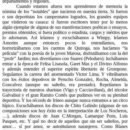
departamentos y regiones.
Cuando estamos afuera nos aprendemos de memoria la
nómina de los “notables” que nacieron en nuestra tierra. Si fueron
o son deportistas los campeonatos logrados, los grandes equipos
que vistieron su casaca: si fueron escritores tener por lo menos
algún ejemplar de alguna de sus manifestaciones poéticas o ensayos,
premios obtenidos; si fuera político o estadista, cargos y méritos que
lo adornaran. Así leíamos y escuchábamos a Wimpy, leíamos
Amorim aunque entonces pocos lo entendíamos, nos
horrorizábamos con los cuentos de Quiroga, nos hacíamos “la
película” con la poesía de la joven Marosa, disfrutábamos con la del
“profe” Jardim; nos divertíamos con Suarez (Peloduro); luchábamos
entrar a la época de Felisa Lisasola, Garet Mas y el Divino Alfonso
y además entender el superior espíritu libertario de Grompone.
Seguíamos la carrera del atormentado Victor Lima. Y vibrábamos
con los éxitos depotivos de Perucho Gonzalez, Rocha, Almeida,
Goncalvez (aunque no salteño, era prestado). Repetíamos la
trayectoria de nuestros sharistas (Vigo y Cacciaviliani), del tricolor
Galvalissi y el gran Ramiro Cortés que pudimos ver en su plenitud
deportiva. Y los récords de Irineo aunque nunca entramos a un circo
hípico. Escuchábamos los discos de Chito Galindo (algunas de sus
composiciones son hoy éxito en la interpretación de Los Nocheros,
…), además discos de Juan C.Morgan, Lamarque Pons, Luis
Pasquet, etc. Y qué no decir de aquellos que sin ser salteños, por
amor… sí por amor, se autotitularon naranjeros. Como Blanes