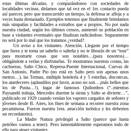
estas últimas décadas, y comparándonos con sociedades de
localidades vecinas, diríamos que tal vez en el 1er. contacto pueda
así parecer, pero que transcurrido un tiempo, la defensa se afloja y a
veces hasta demasiado. Ejemplos tenemos que finalmente brindamos
más simpatías y facilidades a extraños que a propios. No por nada
nuestra ciudad, según los últimos censos, aumentó su población en
base a visitantes eventuales que finalizan radicándose. Seguramente
no será por lo mal que los tratamos ¿verdad?.
Un aviso a los visitantes. Atención. Llegaste por el tiempo
que fuera y te toma un salteño o salteña y no te librarás de un “tour”
para mostrarte cosas que son notables…(para nosotros)…
obligándote a verlas y disfrutarlas. Te mostramos nuestras costas, las
cachueras, Salto Chico, Represa-Puente Internacional, Cuevas de
San Antonio, Padre Pio (no está en Salto pero son apenas unos
metros…), las Termas, múltiple hotelería 4 y 5 estrellas, discotecas,
los atardeceres (aplaudilos por favor, acaso no son…¡más bellos que
los de Punta…!), lugar de famosos Quilombos (“..mientras
Paysandú trabaja, Mercedes duerme la siesta y Salto se divierte…”,
publicado en 1929 cuando venían los vapores cargados de señores y
jóvenes desde B. Aires, los fines de semana a recorrer nuestra zona
pecaminosa. Fueron nuestra 1era. atracción turística y les debemos
un recordatorio).
La Madre Natura privilegió a Salto (parece que hasta
petróleo vamos a tener). Pero lamentablemente esperamos todo de
ella para atraer visitantes.