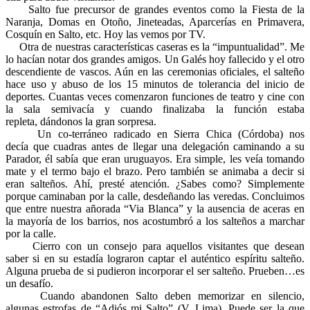
Salto fue precursor de grandes eventos como la Fiesta de la
Naranja, Domas en Otoño, Jineteadas, Aparcerías en Primavera,
Cosquín en Salto, etc. Hoy las vemos por TV.
Otra de nuestras características caseras es la “impuntualidad”. Me
lo hacían notar dos grandes amigos. Un Galés hoy fallecido y el otro
descendiente de vascos. Aún en las ceremonias oficiales, el salteño
hace uso y abuso de los 15 minutos de tolerancia del inicio de
deportes. Cuantas veces comenzaron funciones de teatro y cine con
la sala semivacía y cuando finalizaba la función estaba
repleta, dándonos la gran sorpresa.
Un co-terráneo radicado en Sierra Chica (Córdoba) nos
decía que cuadras antes de llegar una delegación caminando a su
Parador, él sabía que eran uruguayos. Era simple, les veía tomando
mate y el termo bajo el brazo. Pero también se animaba a decir si
eran salteños. Ahí, presté atención. ¿Sabes como? Simplemente
porque caminaban por la calle, desdeñando las veredas. Concluimos
que entre nuestra añorada “Via Blanca” y la ausencia de aceras en
la mayoría de los barrios, nos acostumbró a los salteños a marchar
por la calle.
Cierro con un consejo para aquellos visitantes que desean
saber si en su estadía lograron captar el auténtico espíritu salteño.
Alguna prueba de si pudieron incorporar el ser salteño. Prueben…es
un desafío.
Cuando abandonen Salto deben memorizar en silencio,
algunas estrofas de “Adiós mi Salto” (V. Lima). Puede ser la que