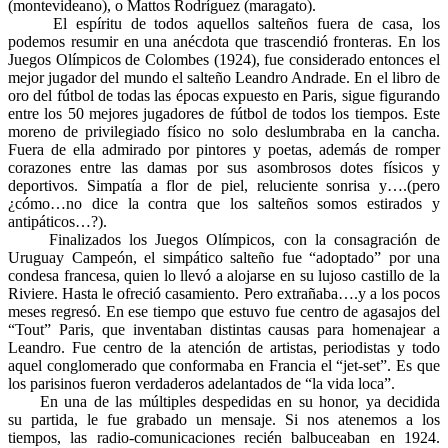
(montevideano), o Mattos Rodríguez (maragato).
El espíritu de todos aquellos salteños fuera de casa, los
podemos resumir en una anécdota que trascendió fronteras. En los
Juegos Olímpicos de Colombes (1924), fue considerado entonces el
mejor jugador del mundo el salteño Leandro Andrade. En el libro de
oro del fútbol de todas las épocas expuesto en Paris, sigue figurando
entre los 50 mejores jugadores de fútbol de todos los tiempos. Este
moreno de privilegiado físico no solo deslumbraba en la cancha.
Fuera de ella admirado por pintores y poetas, además de romper
corazones entre las damas por sus asombrosos dotes físicos y
deportivos. Simpatía a flor de piel, reluciente sonrisa y….(pero
¿cómo…no dice la contra que los salteños somos estirados y
antipáticos…?).
Finalizados los Juegos Olímpicos, con la consagración de
Uruguay Campeón, el simpático salteño fue “adoptado” por una
condesa francesa, quien lo llevó a alojarse en su lujoso castillo de la
Riviere. Hasta le ofreció casamiento. Pero extrañaba….y a los pocos
meses regresó. En ese tiempo que estuvo fue centro de agasajos del
“Tout” Paris, que inventaban distintas causas para homenajear a
Leandro. Fue centro de la atención de artistas, periodistas y todo
aquel conglomerado que conformaba en Francia el “jet-set”. Es que
los parisinos fueron verdaderos adelantados de “la vida loca”.
En una de las múltiples despedidas en su honor, ya decidida
su partida, le fue grabado un mensaje. Si nos atenemos a los
tiempos, las radio-comunicaciones recién balbuceaban en 1924.