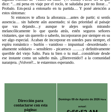
dice: “…mi pena en viaje por el rocío, te saludaba por no llorar…”
Probalo. Em-pezá a entonarlo en tu partida… Y poné atención a
estos síntomas:
Si entonces te aflora la añoranza….antes de partir; si sentís
ausencia… sin haberte aún ausentado; si das prioridad al paisaje
que vas dejando…y aunque te alejes seguís mirando
melancólicamente lo que queda atrás, estén seguros señores
visitantes, que sin quererlo o saberlo, incorporaron por siempre en su
ser algo especial. Acaban de incorporar en ustedes para siempre, el
espíru romántico – burlón – vanidoso – impuntual –desordenado -
altamente solidario – sensiblero - picaresco ……..y definitivamente
querible del viejo Salto. Para tu bien o tu mal…considérate desde
ese instante como un salteño más. ¡¡Bienvenido!! a la comunidad
naranjera. ¡Volveré!... te estaremos esperando.
Domingo 09 de Agosto de 2026
Hora
Dirección para
contactarse con esta
actual:
página: