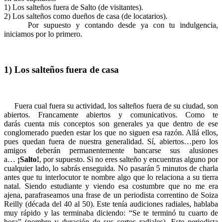
1) Los salteños fuera de Salto (de visitantes).
2) Los salteños como dueños de casa (de locatarios).
Por supuesto y contando desde ya con tu indulgencia,
iniciamos por lo primero.
1) Los salteños fuera de casa
Fuera cual fuera su actividad, los salteños fuera de su ciudad, son
abiertos. Francamente abiertos y comunicativos. Como te
darás cuenta mis conceptos son generales ya que dentro de ese
conglomerado pueden estar los que no siguen esa razón. Allá ellos,
pues quedan fuera de nuestra generalidad. Sí, abiertos…pero los
amigos deberán permanentemente bancarse sus alusiones
a…
¡Salto!
, por supuesto. Si no eres salteño y encuentras alguno por
cualquier lado, lo sabrás enseguida. No pasarán 5 minutos de charla
antes que tu interlocutor te nombre algo que lo relaciona a su tierra
natal. Siendo estudiante y viendo esa costumbre que no me era
ajena, parafraseamos una frase de un periodista correntino de Soiza
Reilly (década del 40 al 50). Este tenía audiciones radiales, hablaba
muy rápido y las terminaba diciendo: “Se te terminó tu cuarto de
hora” (nombre y duración de sus cortos radiales). Este periodista