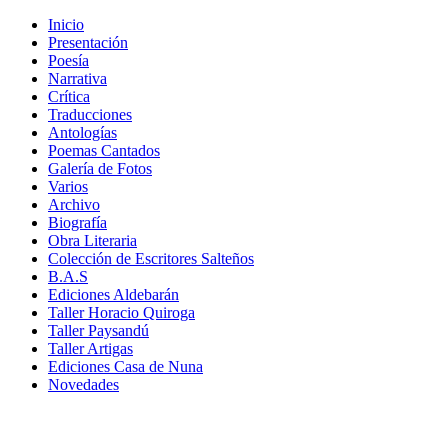
Inicio
Presentación
Poesía
Narrativa
Crítica
Traducciones
Antologías
Poemas Cantados
Galería de Fotos
Varios
Archivo
Biografía
Obra Literaria
Colección de Escritores Salteños
B.A.S
Ediciones Aldebarán
Taller Horacio Quiroga
Taller Paysandú
Taller Artigas
Ediciones Casa de Nuna
Novedades