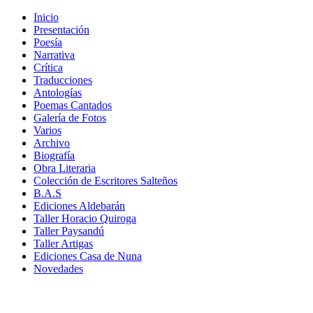
Inicio
Presentación
Poesía
Narrativa
Crítica
Traducciones
Antologías
Poemas Cantados
Galería de Fotos
Varios
Archivo
Biografía
Obra Literaria
Colección de Escritores Salteños
B.A.S
Ediciones Aldebarán
Taller Horacio Quiroga
Taller Paysandú
Taller Artigas
Ediciones Casa de Nuna
Novedades