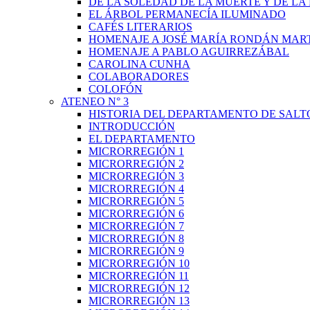
DE LA SOLEDAD DE LA MUERTE Y DE L
EL ÁRBOL PERMANECÍA ILUMINADO
CAFÉS LITERARIOS
HOMENAJE A JOSÉ MARÍA RONDÁN MAR
HOMENAJE A PABLO AGUIRREZÁBAL
CAROLINA CUNHA
COLABORADORES
COLOFÓN
ATENEO N° 3
HISTORIA DEL DEPARTAMENTO DE SALT
INTRODUCCIÓN
EL DEPARTAMENTO
MICRORREGIÓN 1
MICRORREGIÓN 2
MICRORREGIÓN 3
MICRORREGIÓN 4
MICRORREGIÓN 5
MICRORREGIÓN 6
MICRORREGIÓN 7
MICRORREGIÓN 8
MICRORREGIÓN 9
MICRORREGIÓN 10
MICRORREGIÓN 11
MICRORREGIÓN 12
MICRORREGIÓN 13