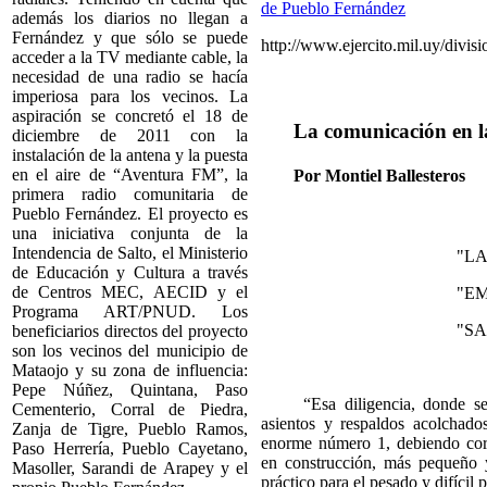
además los diarios no llegan a
Fernández y que sólo se puede
http://www.ejercito.mil.uy/divisi
acceder a la TV mediante cable, la
necesidad de una radio se hacía
imperiosa para los vecinos. La
aspiración se concretó el 18 de
La comunicación en l
diciembre de 2011 con la
instalación de la antena y la puesta
en el aire de “Aventura FM”, la
Por Montiel Ballesteros
primera radio comunitaria de
Pueblo Fernández. El proyecto es
una iniciativa conjunta de la
Intendencia de Salto, el Ministerio
"L
de Educación y Cultura a través
de Centros MEC, AECID y el
"E
Programa ART/PNUD. Los
"SA
beneficiarios directos del proyecto
son los vecinos del municipio de
Mataojo y su zona de influencia:
Pepe Núñez, Quintana, Paso
“Esa diligencia, donde se a
Cementerio, Corral de Piedra,
asientos y respaldos acolchado
Zanja de Tigre, Pueblo Ramos,
enorme número 1, debiendo corr
Paso Herrería, Pueblo Cayetano,
en construcción, más pequeño 
Masoller, Sarandi de Arapey y el
práctico para el pesado y difícil 