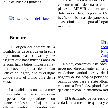
Existe una escuela que es la Nº
la 12 de Pueblo Quintana.
concurren más de cuatro o ci
planes de MEVIR y no existe ser
distribución de agua potable. Ca
través de sistemas de paneles 
abastecimiento de agua al hoga
molinos.
Nombre
El origen del nombre de la
localidad se debe a que en la zona
hay numerosas cuevas y se
asegura que hace muchos años en
No hay comercios instalados y 
la zona había tigres. Inclusive hay
necesario directamente en la 
una cueva que la denominan
vendedores ambulantes y de 
“cueva del tigre”, que es el lugar
hogares de los propios poblador
donde vivió el último tigre de la
ómnibus que pasa a siete kilóm
zona.
concurre a Fernández (donde hay
La localidad es una zona muy
que cuenta con un enfermero rad
despoblada, las viviendas están
El tratamiento de los residuos
dispersas. Sus pobladores son
cada familia mediante quema y en
peones rurales que trabajan en los
establecimientos y productores