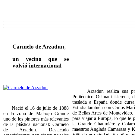
Carmelo de Arzadun,
un vecino que se
volvió internacional
Arzadun realiza sus primer
Politécnico Osimani Llerena, 
traslada a España donde curs
Estudia también con Carlos Marí
Nació el 16 de julio de 1888
de Bellas Artes de Montevideo,
en la zona de Mataojo Grande
para viajar a Europa, lo que le 
uno de los pintores más relevantes
la Grande Chaumière y Colaros
de la plástica nacional: Carmelo
maestros Anglada Camarasa y 
de Arzadun. Destacado
Vitti de esa ciudad. En años po