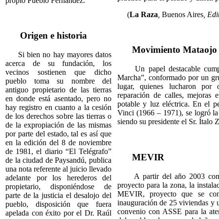
propio Pueblo Fernández.
(
La Raza
,
Buenos Aires
, Ed
Origen e historia
Movimiento Mataojo
Si bien no hay mayores datos
acerca de su fundación, los
Un papel destacable cumpli
vecinos sostienen que dicho
Marcha”, conformado por un gr
pueblo toma su nombre del
lugar, quienes lucharon por 
antiguo propietario de las tierras
reparación de calles, mejoras 
en donde está asentado, pero no
potable y luz eléctrica. En el
hay registro en cuanto a la cesión
Vinci (1966 – 1971), se logró l
de los derechos sobre las tierras o
siendo su presidente el Sr. Ítalo 
de la expropiación de las mismas
por parte del estado, tal es así que
en la edición del 8 de noviembre
de 1981, el diario “El Telégrafo”
MEVIR
de la ciudad de Paysandú, publica
una nota referente al juicio llevado
A partir del año 2003 comie
adelante por los herederos del
proyecto para la zona, la instal
propietario, disponiéndose de
MEVIR, proyecto que se con
parte de la justicia el desalojo del
inauguración de 25 viviendas y 
pueblo, disposición que fuera
convenio con ASSE para la aten
apelada con éxito por el Dr. Raúl