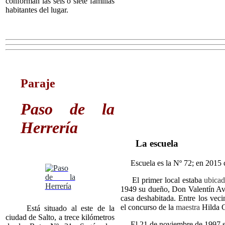
conforman las seis o siete familias
habitantes del lugar.
Paraje
Paso de la
Herrería
La escuela
Escuela es la Nº 72; en 2015 co
El primer local estaba
ubica
1949 su dueño, Don Valentín Avi
casa deshabitada. Entre los vec
el concurso de la
maestra
Hilda C
Está situado al este de la
ciudad de Salto, a trece kilómetros
El 21 de noviembre de 1997 se i