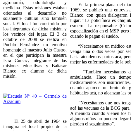
agronomía, odontología y
En la primera plana del diari
medicina. Estas misiones estaban
1969, se publicó una entrevis
orientadas al desarrollo no
Blanco, con quien dialogaron l
solamente cultural sino también
lugar: “La policlínica es chiqu
social. El local fue construido por
esmero. La responsable (Celm
los integrantes de dicha misión y
especialización en el MSP, pero
los vecinos del lugar. El 3 de
cuando le pagan el sueldo.
octubre de 2008 se realiza en
Pueblo Fernández un emotivo
“Necesitamos un médico estab
homenaje al maestro Julio Castro,
venga una o dos veces por se
en el que participan la maestra
hasta atendemos partos acá, per
Istra Cuncic, integrante de las
mejor las enfermedades de la pob
misiones educativas y Baltasar
Blanco, ex alumno de dicha
“También necesitamos que
misión.
ambulancia. Hace un tiemp
medicamentos son insuficientes,
cuando aparece un brote de gr
habituales acá, no alcanzan las p
“Necesitamos que nos tengan
acá las vacunas de la BCG para d
A menudo cuando vienen los fu
algunos niños no pueden llegar h
El 25 de abril de 1964 se
pierden el seguimiento”.
inaugura el local propio de la