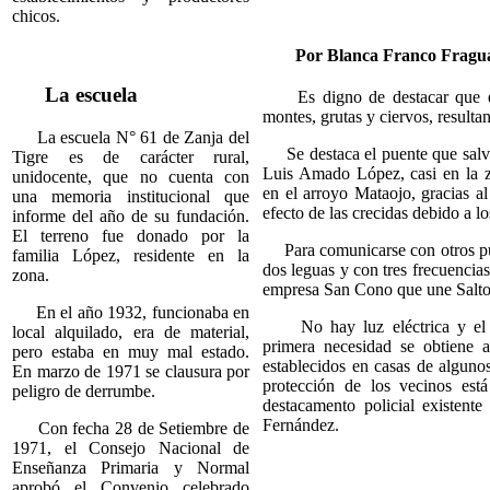
chicos.
Por Blanca Franco Fragu
La escuela
Es digno de destacar que en
montes, grutas y ciervos, resulta
La escuela N° 61 de Zanja del
Se destaca el puente que salva
Tigre es de carácter rural,
Luis Amado López, casi en la
unidocente, que no cuenta con
en el arroyo Mataojo, gracias al
una memoria institucional que
efecto de las crecidas debido a l
informe del año de su fundación.
El terreno fue donado por la
Para comunicarse con otros pue
familia López, residente en la
dos leguas y con tres frecuencia
zona.
empresa San Cono que une Salto
En el año 1932, funcionaba en
No hay luz eléctrica y el a
local alquilado, era de material,
primera necesidad se obtiene a
pero estaba en muy mal estado.
establecidos en casas de alguno
En marzo de 1971 se clausura por
protección de los vecinos est
peligro de derrumbe.
destacamento policial existent
Fernández.
Con fecha 28 de Setiembre de
1971, el Consejo Nacional de
Enseñanza Primaria y Normal
aprobó el Convenio celebrado