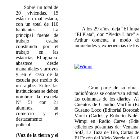
Sobre un total de
20 viviendas, 15
están en mal estado,
con un total de 110
A los 29 años, deja “El Impar
habitantes. La
“El Plata”, don “Piedra Libre” 
principal fuente de
Arthur comenta a modo de c
trabajo estaba
inquietudes y experiencias de los
constituida por el
trabajo en las
estancias. El agua se
abastece desde
manantiales y arroyos
y en el caso de la
escuela por medio de
un aljibe. Entre las
Gran parte de su obra se 
instituciones se deben
radiofónicas se conservan editad
nombrar la escuela
las columnas de los diarios. Al
Nº 51
con 21
Cuentos de Claudio Machín (Edi
alumnos, un
Gusano Loco (Editorial Borocab
comercio y el
Varela (Carlos y Roberto Nalé 
destacamento
Wimpi en Radio Carve (Edito
policial.
ediciones póstumas de: Ventana 
Sofá, La Taza de Tilo, Cartas 
(
Voz de la tierra y el
El Fogón del Viejo Varela y La C