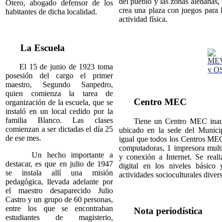
del pueblo y las zonas aledañas,
Otero, abogado defensor de los
crea una plaza con juegos para l
habitantes de dicha localidad.
actividad física.
La Escuela
El 15 de junio de 1923 toma
posesión del cargo el primer
maestro, Segundo Sanpedro,
quien comienza la tarea de
Centro MEC
organización de la escuela, que se
instaló en un local cedido por la
familia Blanco. Las clases
Tiene un Centro MEC inaugu
comienzan a ser dictadas el día 25
ubicado en la sede del Munici
de ese mes.
igual que todos los Centros ME
computadoras, 1 impresora mul
Un hecho importante a
y conexión a Internet. Se reali
destacar, es que en julio de 1947
digital en los niveles básic
se instala allí una misión
actividades socioculturales divers
pedagógica, llevada adelante por
el maestro desaparecido Julio
Castro y un grupo de 60 personas,
entre los que se encontraban
Nota periodística
estudiantes de magisterio,