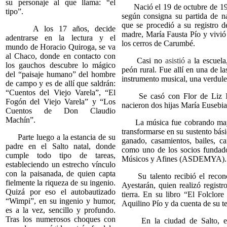
su personaje al que llama: “el
Nació el 19 de octubre de 1902
tipo”.
según consigna su partida de n
que se procedió a su registro d
A los 17 años, decide
madre, María Fausta Pío y vivió
adentrarse en la lectura y el
los cerros de Carumbé.
mundo de Horacio Quiroga, se va
al Chaco, donde en contacto con
Casi no
asistió a
la escuel
los gauchos descubre lo mágico
peón rural. Fue allí en una de la
del “paisaje humano” del hombre
instrumento musical, una verduler
de campo y es de allí que saldrán:
“Cuentos del Viejo Varela”, “El
Se casó con Flor de Liz
Fogón del Viejo Varela” y “Los
nacieron dos hijas María Eusebia
Cuentos de Don Claudio
Machín”.
La música fue cobrando mayor
transformarse en su sustento bás
Parte luego a la estancia de su
ganado, casamientos, bailes, ca
padre en el Salto natal, donde
como uno de los socios fundado
cumple todo tipo de tareas,
Músicos y Afines (ASDEMYA).
estableciendo un estrecho vínculo
con la paisanada, de quien capta
Su talento recibió el recono
fielmente la riqueza de su ingenio.
Ayestarán, quien realizó regist
Quizá por eso el autobautizado
tierra. En su libro “El Folclo
“Wimpi”, en su ingenio y humor,
Aquilino Pío y da cuenta de su t
es a la vez, sencillo y profundo.
Tras los numerosos choques con
En la ciudad de Salto, era 