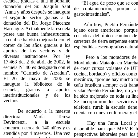
escuela, gracias a una importante
“El agua de pozo que se consu
donación del Sr. Joaquín Sant
de contaminación, porque 
´Anna y años después se inaugura
gastrointestinales”.
el segundo sector gracias a la
donación del Dr. Jorge Piacenza
Aún hoy, Pueblo Fernández s
Harriague. Actualmente la escuela
lejano oeste americano, porque
posee una buena infraestructura,
costados del único camino de
la cual se ha visto mejorada con el
carretera de tierra serpentea entr
correr de los años gracias a los
espléndidas escenografías natural
aportes de los vecinos y de
diversas instituciones. Por ley
Pero a los moradores de la 
17.463 del 2 de abril de 2002, la
Movimiento Mataojo en Marcha l
escuela Nº 40 es designada con el
de crear cursos volantes de UT
nombre “Carmelo de Arzadun”.
cocina, bordado) y oficios como a
El 26 de mayo de 2006 se
mecánica, “porque hay mucho tie
inaugura la biblioteca de la
caña brasilera siempre está bar
escuela, gracias a aportes
visitar Pueblo Fernández, no ya 
interinstitucionales y de los
ha sido mejorado en toda su líne
vecinos.
Se incorporaron los servicios 
telefonía rural; la escuela tien
De acuerdo a la maestra
cuenta con nueva enfermera y el
directora María Teresa
Devincenzi, a la escuela
Hay una Junta Local y un 
concurren cerca de 140 niños y es
disponible para que MEVIR ha
atendida por 4 maestros. Una vez
perspectivas laborales para los 