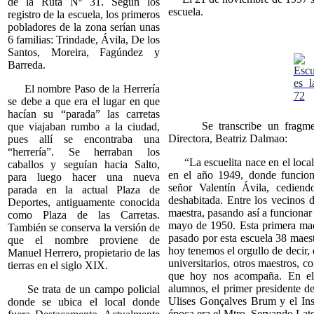
de la Ruta Nº 31. Según los
escuela.
registro de la escuela, los primeros
pobladores de la zona serían unas
6 familias: Trindade, Ávila, De los
Santos, Moreira, Fagúndez y
Barreda.
El nombre Paso de la Herrería
se debe a que era el lugar en que
hacían su “parada” las carretas
Se transcribe un fragmento
que viajaban rumbo a la ciudad,
Directora, Beatriz Dalmao:
pues allí se encontraba una
“herrería”. Se herraban los
“La escuelita nace en el local 
caballos y seguían hacia Salto,
en el año 1949, donde funcio
para luego hacer una nueva
señor Valentín Ávila, cedien
parada en la actual Plaza de
deshabitada. Entre los vecinos 
Deportes, antiguamente conocida
maestra, pasando así a funcionar
como Plaza de las Carretas.
mayo de 1950. Esta primera mae
También se conserva la versión de
pasado por esta escuela 38 maes
que el nombre proviene de
hoy tenemos el orgullo de decir,
Manuel Herrero, propietario de las
universitarios, otros maestros, 
tierras en el siglo XIX.
que hoy nos acompaña. En el 
alumnos, el primer presidente d
Se trata de un campo policial
Ulises Gonçalves Brum y el Ins
donde se ubica el local donde
época era el Mtro. Servando La