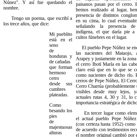
Núnez". Y así fue quedando el
paisanos pasan por el cerro. E
nombre.
hemos realizado al lugar, he
presencia de distintos conglo
Tengo un poema, que escribí a
en su cima, lo cual eventualm
los trece años, que dice:
señalando la presencia de
indígena, el que daría pie a 
Mi pueblito
cultos fúnebres en el lugar.
está en el
seno
El pueblo Pepe Núñez se encu
de
las nacientes del Mataojo, 
honduras y
Arapey y justamente en la zona
de cañadas
el cerro Ibotí María en las cab
que forman
claro está que en lo que se 
hermoso
como nacientes de dicho río. P
cerro
cerros de Pepe Núñez, El Cerro
desde sus
Cerro Charrúa (probablemente 
cumbres
visibles desde muy lejos, 
plateadas.
actuales rutas 4, 30 y 31, lo 
importancia estratégica de dicho
Como
besando los
En tercer lugar como eleme
pies
el actual pueblo Pepe Núñe
de
(con certeza hasta 1952) como
majestuosas
de acuerdo con testimonios rec
alturas
el nombre original cambió por 