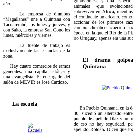
gliptodontes, y una especi
año.
animales -que evolucionad
sobreviven en África, mientras
La empresa de ómnibus
el continente americano, como
“Magallanes” une a Quintana con
accionar de los primeros caz
Tacuarembó, los lunes y jueves, y
cambio climático acaecido ha
con Salto, la empresa San Cono los
época en la que el Río de la Pla
lunes, miércoles y viernes.
río Uruguay, apenas era una su
La fuente de trabajo es
exclusivamente las estancias de la
zona.
El drama golpe
Quintana
Hay cuatro comercios de ramos
generales, una capilla católica y
una evangelista. El encargado del
salón de MEVIR es José Cardozo.
La escuela
En Pueblo Quintana, en la dé
30, sucedió un altercado entre
pueblo de apellido Díaz y un po
de eso no hay seguridad, pe
apellido Roldán. Dicen que to