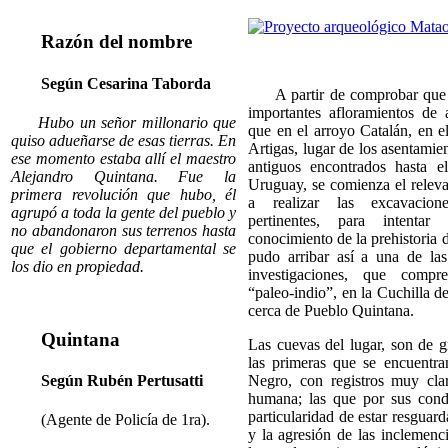
Razón del nombre
Según Cesarina Taborda
A partir de comprobar que e
importantes afloramientos de a
Hubo un señor millonario que
que en el arroyo Catalán, en e
quiso adueñarse de esas tierras. En
Artigas, lugar de los asentami
ese momento estaba allí el maestro
antiguos encontrados hasta 
Alejandro Quintana. Fue la
Uruguay, se comienza el releva
primera revolución que hubo, él
a realizar las excavacione
agrupó a toda la gente del pueblo y
pertinentes, para intenta
no abandonaron sus terrenos hasta
conocimiento de la prehistoria d
que el gobierno departamental se
pudo arribar así a una de la
los dio en propiedad.
investigaciones, que compr
“paleo-indio”, en la Cuchilla 
cerca de Pueblo Quintana.
Quintana
Las cuevas del lugar, son de g
las primeras que se encuentran
Según Rubén Pertusatti
Negro, con registros muy cla
humana; las que por sus condi
particularidad de estar resguard
(Agente de Policía de 1ra).
y la agresión de las inclemenci