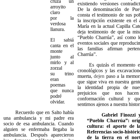
cruza un
existiendo versiones contradict
arroyito
De la denominación de Pue
claro
consta el testimonio de sus po
por la
la inscripción existente en el 
verdosa
María en la actual Capilla Cat
llanura.
deja testimonio de que la mi
“Pueblo Charrúa”, así como l
El sabiá
eventos sociales que reproduci
canta en el
las familias afirman perte
monte
Charrúa”.
junto al
mirlo y al
Es quizás el momento en q
zorzal
cronológicos y las excavacio
su trino
muerta,
dejen
paso a la memori
eran
que sigue viva en nuestra gen
poemas
la identidad propia de nue
que nunca
prejuicios que nos hacen
podré
conformación cultural y q
olvidar.
sentirnos ajenos a nuestra hist
Recuerdo que en Salto había
Gabriel Finozzi 
una ambulancia y mi padre era
“Pueblo Charrúa”: oríg
socio de esa ambulancia. Cuando
cultura: el aporte de l
alguien se enfermaba llegaba la
Referencias socio-históri
ambulancia. Después aparecieron
de la tierra en el no