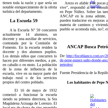
tienen toda la razón y que sería un
Arezo es afable y de pocas pa
notable enriquecimiento de la oferta
vive”, respondió al ser consul
turística del departamento.
en Pepe Núñez. Sobre las tare
ANCAP en la zona admite, c
La Escuela 59
pueden traducirse en mejoras a
materia de caminos y viviend
pueblo se acomoda más, no?, es
A la Escuela N° 59 concurren
actualmente 14 alumnos, un
docente y una auxiliar de servicios,
contratada por la Comisión de
ANCAP Busca Petró
Fomento. En la escuela residen la
docente y dos alumnos pupilos.
De:
http://focoblanco.com.uy/2
Los demás niños que concurren lo
de-pepe-nunez-salto-donde-anc
hacen por diferentes medios, a pie,
petroleo/
en caballo o en moto. La población
de la zona de influencia de la
Fuente Presidencia de la Repúbl
escuela, vive en su mayor parte del
trabajo rural o de los servicios
propios del centro poblado.
Los habitantes de Pepe 
El 16 de mayo de 1932
comenzó a funcionar la escuela
siendo su primera directora, la Sra
Magdalena Arzuaga de Lorenzo. El
local era de chapa de zinc revestido