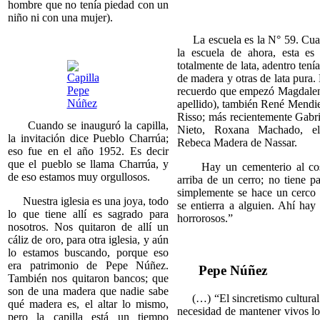
hombre que no tenía piedad con un
niño ni con una mujer).
La escuela es la N° 59. Cuan
la escuela de ahora, esta es
totalmente de lata, adentro tení
de madera y otras de lata pura. 
recuerdo que empezó Magdalen
apellido), también René Mendie
Risso; más recientemente Gabr
Cuando se inauguró la capilla,
Nieto, Roxana Machado, el
la invitación dice Pueblo Charrúa;
Rebeca Madera de Nassar.
eso fue en el año 1952. Es decir
que el pueblo se llama Charrúa, y
Hay un cementerio al cost
de eso estamos muy orgullosos.
arriba de un cerro; no tiene p
simplemente se hace un cerco
Nuestra iglesia es una joya, todo
se entierra a alguien. Ahí hay
lo que tiene allí es sagrado para
horrorosos.”
nosotros. Nos quitaron de allí un
cáliz de oro, para otra iglesia, y aún
lo estamos buscando, porque eso
era patrimonio de Pepe Núñez.
Pepe Núñez
También nos quitaron bancos; que
son de una madera que nadie sabe
(…) “El sincretismo cultural 
qué madera es, el altar lo mismo,
necesidad de mantener vivos lo
pero la capilla está un tiempo