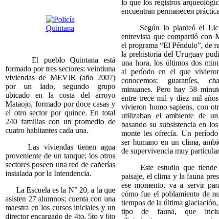
lo que los registros arqueológic
encuentran permanecen práctica
Según lo planteó el Lic. 
entrevista que compartió con 
el programa “El Péndulo”, de rad
la prehistoria del Uruguay pud
El pueblo Quintana está
una hora, los últimos dos min
formado por tres sectores: veintiuna
al período en el que viviero
viviendas de MEVIR (año 2007)
conocemos: guaraníes, cha
por un lado, segundo grupo
minuanes. Pero hay 58 minuto
ubicado en la costa del arroyo
entre trece mil y diez mil años
Mataojo, formado por doce casas y
vivieron homo sapiens, con otr
el otro sector por quince. En total
utilizaban el ambiente de un
240 familias con un promedio de
basando su subsistencia en los
cuatro habitantes cada una.
monte les ofrecía. Un período
ser humano en un clima, ambi
Las viviendas tienen agua
de supervivencia muy particular
proveniente de un tanque; los otros
sectores poseen una red de cañerías
Este estudio que tiende a
instalada por la Intendencia.
paisaje, el clima y la fauna pre
ese momento, va a servir para
La Escuela es la N° 20, a la que
cómo fue el poblamiento de nue
asisten 27 alumnos; cuenta con una
tiempos de la última glaciación,
maestra en los cursos iniciales y un
tipo de fauna, que incluí
director encargado de 4to, 5to y 6to