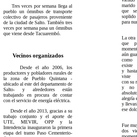
marido
Tres veces por semana llega al
que s
pueblo un ómnibus de transporte
soplido
colectivo de pasajeros proveniente
para nu
de la ciudad de Salto. También tres
veces por semana pasa un ómnibus
que viene desde Tacuarembó.
La otra
que p
momen
aún gua
Vecinos organizados
como 
existe
Desde el año 2006, los
y hast
productores y pobladores rurales de
viste
la zona de Pueblo Quintana -
con su r
ubicado al este del departamento de
y no 
Salto- y alrededores están
absolut
trabajando en procura de contar
alegría 
con el servicio de energía eléctrica.
y llevar
ese dolo
Desde el año 2013, gracias a su
trabajo conjunto y el aporte de
UTE, MEVIR, OPP y la
Fue muy
Intendencia inauguraron la primera
dos v
etapa del tramo Paso Cementerio-
momen