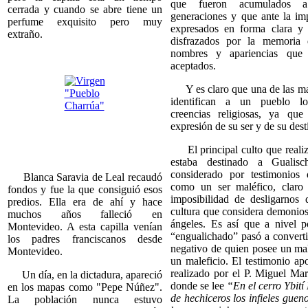
que fueron acumulados 
cerrada y cuando se abre tiene un
generaciones y que ante la imp
perfume exquisito pero muy
expresados en forma clara y 
extraño.
disfrazados por la memoria 
nombres y apariencias que 
aceptados.
Y es claro que una de las ma
identifican a un pueblo lo
creencias religiosas, ya qu
expresión de su ser y de su dest
El principal culto que realiz
estaba destinado a Gualisc
considerado por testimonios 
Blanca Saravia de Leal recaudó
como un ser maléfico, claro 
fondos y fue la que consiguió esos
imposibilidad de desligarnos 
predios. Ella era de ahí y hace
cultura que considera demonios
muchos años falleció en
ángeles. Es así que a nivel p
Montevideo. A esta capilla venían
“engualichado” pasó a converti
los padres franciscanos desde
negativo de quien posee un mal
Montevideo.
un maleficio. El testimonio ap
realizado por el P. Miguel Ma
Un día, en la dictadura, apareció
donde se lee
“En el cerro Ybit
en los mapas como "Pepe Núñez".
de hechiceros los infieles gueno
La población nunca estuvo