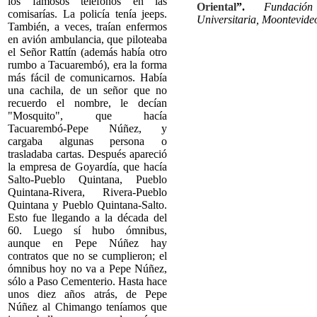
los famosos teléfonos en las
Oriental
”.
Fundació
comisarías. La policía tenía jeeps.
Universitaria, Moontevide
También, a veces, traían enfermos
en avión ambulancia, que piloteaba
el Señor Rattín (además había otro
rumbo a Tacuarembó), era la forma
más fácil de comunicarnos. Había
una cachila, de un señor que no
recuerdo el nombre, le decían
"Mosquito", que hacía
Tacuarembó-Pepe Núñez, y
cargaba algunas persona o
trasladaba cartas. Después apareció
la empresa de Goyardía, que hacía
Salto-Pueblo Quintana, Pueblo
Quintana-Rivera, Rivera-Pueblo
Quintana y Pueblo Quintana-Salto.
Esto fue llegando a la década del
60. Luego sí hubo ómnibus,
aunque en Pepe Núñez hay
contratos que no se cumplieron; el
ómnibus hoy no va a Pepe Núñez,
sólo a Paso Cementerio. Hasta hace
unos diez años atrás, de Pepe
Núñez al Chimango teníamos que