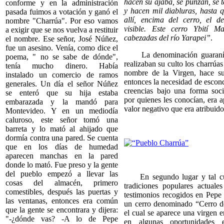
hacen su ajaba, se punzan, se 
conforme y en la administración
y hacen mil diabluras, hasta q
pasada fuimos a votación y ganó el
allí, encima del cerro, el 
nombre "Charrúa". Por eso vamos
visible. Este cerro Ybití M
a exigir que se nos vuelva a restituir
cabezadas del río Yarapei”
.
el nombre. Ese señor, José Núñez,
fue un asesino. Venía, como dice el
La denominación guaraní d
poema, " no se sabe de dónde",
realizaban su culto los charrúas
tenía mucho dinero. Había
nombre de la Virgen, hace s
instalado un comercio de ramos
entonces la necesidad de escon
generales. Un día el señor Núñez
creencias bajo una forma soc
se enteró que su hija estaba
por quienes les conocían, era 
embarazada y la mandó para
valor negativo que era atribuido 
Montevideo. Y en un mediodía
caluroso, este señor tomó una
barreta y lo mató al ahijado que
dormía contra una pared. Se cuenta
que en los días de humedad
aparecen manchas en la pared
donde lo mató. Fue preso y la gente
del pueblo empezó a llevar las
En segundo lugar y tal cua
cosas del almacén, primero
tradiciones populares actual
comestibles, después las puertas y
testimonios recogidos en Pepe 
las ventanas, entonces era común
un cerro denominado “Cerro d
que la gente se encontrara y dijera:
el cual se aparece una virgen 
"-¿dónde vas? -A lo de Pepe
en algunas oportunidades 