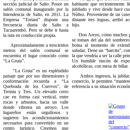
sección judicial de Salto. Posee un
habitante que recientemente ll
salón comunal inaugurado por la
jubilado y vive desde hace cu
Intendencia de Salto, en 2011. La
Núñez. Proveniente de un case
Empresa “Toriani” dispone una
distante tres leguas, arribó
frecuencia diaria de Salto a
hijo.
Tacuarembó. Pero se debe ir hasta
Don Arezo, como muchos pob
la ruta en conducción propia.
se toman del ala del sombrero 
Aproximadamente a trescientos
boina al momento de extend
metros del salón comunal se
saludar. Tiene un “barcito”, com
encuentra el lugar conocido como
la que vendría a ser la calle pri
“La Gruta”.
Un humilde rincón de expe
alcohólicas, con mesa de billar.
“La Gruta” es un espléndido
paisaje que por sus dimensiones y
Ambos ingresos, la jubilac
conformación recuerda a “La
comercio, le permiten “mantene
Quebrada de los Cuervos”, de
referencia a su situación econó
Treinta y Tres. Un elevado cerro
cae en forma casi vertical, entre
rocas y arbustos, hacia un valle
donde viborea un arroyo. Los
lugareños están orgullosos y
sugieren los acondicionamientos
necesarios para convertirlo en un
centro turístico. Creemos que