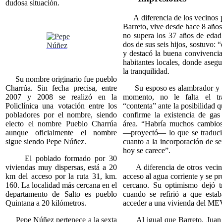
dudosa situación.
A diferencia de los vecinos 
Barreto, vive desde hace 8 año
no supera los 37 años de eda
dos de sus seis hijos, sostuvo: “
y destacó la buena convivencia
habitantes locales, donde aseg
la tranquilidad.
Su nombre originario fue pueblo
Charrúa. Sin fecha precisa, entre
Su esposo es alambrador y se
2007 y 2008 se realizó en la
momento, no le falta el tr
Policlínica una votación entre los
“contenta” ante la posibilidad q
pobladores por el nombre, siendo
confirme la existencia de gas
electo el nombre Pueblo Charrúa
área. “Habría muchos cambios
aunque oficialmente el nombre
—proyectó— lo que se traduci
sigue siendo Pepe Núñez.
cuanto a la incorporación de se
hoy se carece”.
El poblado formado por 30
viviendas muy dispersas, está a 20
A diferencia de otros vecino
km del acceso por la ruta 31, km.
acceso al agua corriente y se p
160. La localidad más cercana en el
cercano. Su optimismo dejó t
departamento de Salto es pueblo
cuando se refirió a que esta
Quintana a 20 kilómetros.
acceder a una vivienda del ME
Pepe Núñez pertenece a la sexta
Al igual que Barreto, Juan 