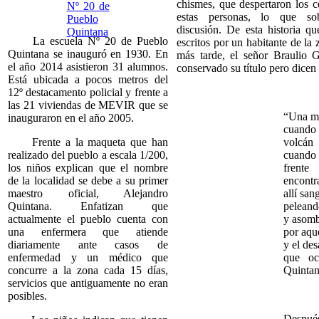
chismes, que despertaron los c
estas personas, lo que so
discusión. De esta historia q
La escuela Nº 20 de Pueblo
escritos por un habitante de la
Quintana se inauguró en 1930. En
más tarde, el señor Braulio 
el año 2014 asistieron 31 alumnos.
conservado su título pero dicen 
Está ubicada a pocos metros del
12º destacamento policial y frente a
las 21 viviendas de MEVIR que se
“Una ma
inauguraron en el año 2005.
cuand
Frente a la maqueta que han
volcán
realizado del pueblo a escala 1/200,
cuando 
los niños explican que el nombre
frent
de la localidad se debe a su primer
encontr
maestro oficial, Alejandro
allí sa
Quintana. Enfatizan que
peleand
actualmente el pueblo cuenta con
y asomb
una enfermera que atiende
por aque
diariamente ante casos de
y el des
enfermedad y un médico que
que oc
concurre a la zona cada 15 días,
Quintan
servicios que antiguamente no eran
posibles.
Desp