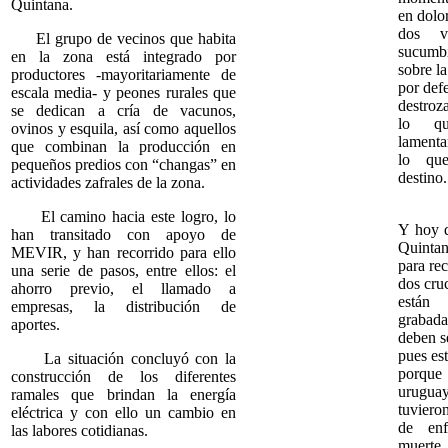
Quintana.
en dolo
dos v
El grupo de vecinos que habita
sucumb
en la zona está integrado por
sobre l
productores -mayoritariamente de
por def
escala media- y peones rurales que
destroz
se dedican a cría de vacunos,
lo q
ovinos y esquila, así como aquellos
lament
que combinan la producción en
lo qu
pequeños predios con “changas” en
destino.
actividades zafrales de la zona.
El camino hacia este logro, lo
Y hoy 
han transitado con apoyo de
Quinta
MEVIR, y han recorrido para ello
para re
una serie de pasos, entre ellos: el
dos cruc
ahorro previo, el llamado a
están
empresas, la distribución de
grabada
aportes.
deben s
pues est
La situación concluyó con la
porq
construcción de los diferentes
urugua
ramales que brindan la energía
tuvieron
eléctrica y con ello un cambio en
de enf
las labores cotidianas.
muerte