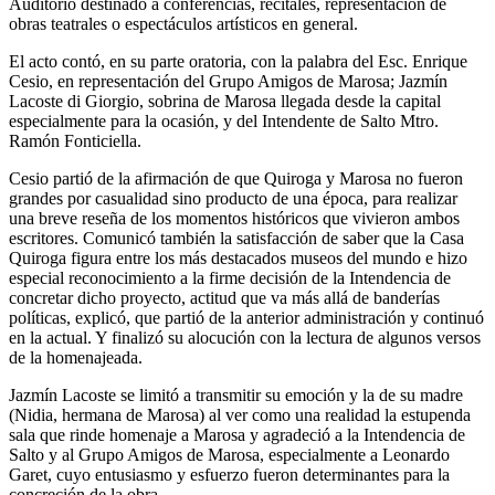
Auditorio destinado a conferencias, recitales, representación de
obras teatrales o espectáculos artísticos en general.
El acto contó, en su parte oratoria, con la palabra del Esc. Enrique
Cesio, en representación del Grupo Amigos de Marosa; Jazmín
Lacoste di Giorgio, sobrina de Marosa llegada desde la capital
especialmente para la ocasión, y del Intendente de Salto Mtro.
Ramón Fonticiella.
Cesio partió de la afirmación de que Quiroga y Marosa no fueron
grandes por casualidad sino producto de una época, para realizar
una breve reseña de los momentos históricos que vivieron ambos
escritores. Comunicó también la satisfacción de saber que la Casa
Quiroga figura entre los más destacados museos del mundo e hizo
especial reconocimiento a la firme decisión de la Intendencia de
concretar dicho proyecto, actitud que va más allá de banderías
políticas, explicó, que partió de la anterior administración y continuó
en la actual. Y finalizó su alocución con la lectura de algunos versos
de la homenajeada.
Jazmín Lacoste se limitó a transmitir su emoción y la de su madre
(Nidia, hermana de Marosa) al ver como una realidad la estupenda
sala que rinde homenaje a Marosa y agradeció a la Intendencia de
Salto y al Grupo Amigos de Marosa, especialmente a Leonardo
Garet, cuyo entusiasmo y esfuerzo fueron determinantes para la
concreción de la obra.