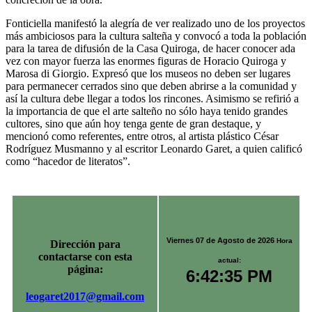
Fonticiella manifestó la alegría de ver realizado uno de los proyectos
más ambiciosos para la cultura salteña y convocó a toda la población
para la tarea de difusión de la Casa Quiroga, de hacer conocer ada
vez con mayor fuerza las enormes figuras de Horacio Quiroga y
Marosa di Giorgio. Expresó que los museos no deben ser lugares
para permanecer cerrados sino que deben abrirse a la comunidad y
así la cultura debe llegar a todos los rincones. Asimismo se refirió a
la importancia de que el arte salteño no sólo haya tenido grandes
cultores, sino que aún hoy tenga gente de gran destaque, y
mencionó como referentes, entre otros, al artista plástico César
Rodríguez Musmanno y al escritor Leonardo Garet, a quien calificó
como “hacedor de literatos”.
Viernes 07 de Agosto de 2026
Hora
Dirección para
contactarse con esta
actual:
página:
6:42:35 PM
leogaret2017@gmail.com