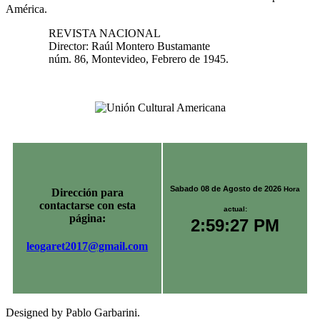
América.
REVISTA NACIONAL
Director: Raúl Montero Bustamante
núm. 86, Montevideo, Febrero de 1945.
Sabado 08 de Agosto de 2026
Hora
Dirección para
contactarse con esta
actual:
página:
2:59:27 PM
leogaret2017@gmail.com
Designed by Pablo Garbarini.