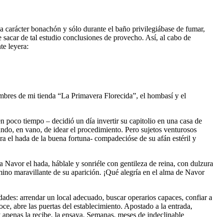
a carácter bonachón y sólo durante el baño privilegiábase de fumar,
e sacar de tal estudio conclusiones de provecho. Así, al cabo de
te leyera:
ambres de mi tienda “La Primavera Florecida”, el hombasí y el
 poco tiempo – decidió un día invertir su capitolio en una casa de
ando, en vano, de idear el procedimiento. Pero sujetos venturosos
ra el hada de la buena fortuna- compadecióse de su afán estéril y
a Navor el hada, háblale y sonriéle con gentileza de reina, con dulzura
mino maravillante de su aparición. ¡Qué alegría en el alma de Navor
dades: arrendar un local adecuado, buscar operarios capaces, confiar a
oce, abre las puertas del establecimiento. Apostado a la entrada,
y apenas la recibe, la ensaya. Semanas, meses de indeclinable