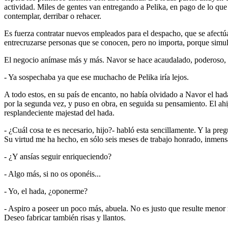
actividad. Miles de gentes van entregando a Pelika, en pago de lo que
contemplar, derribar o rehacer.
Es fuerza contratar nuevos empleados para el despacho, que se afectúa 
entrecruzarse personas que se conocen, pero no importa, porque simul
El negocio anímase más y más. Navor se hace acaudalado, poderoso,
- Ya sospechaba ya que ese muchacho de Pelika iría lejos.
A todo estos, en su país de encanto, no había olvidado a Navor el had
por la segunda vez, y puso en obra, en seguida su pensamiento. El ahija
resplandeciente majestad del hada.
- ¿Cuál cosa te es necesario, hijo?- habló esta sencillamente. Y la pre
Su virtud me ha hecho, en sólo seis meses de trabajo honrado, inmens
- ¿Y ansías seguir enriqueciendo?
- Algo más, si no os oponéis...
- Yo, el hada, ¿oponerme?
- Aspiro a poseer un poco más, abuela. No es justo que resulte menor 
Deseo fabricar también risas y llantos.