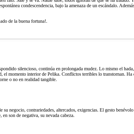
uen rato. Sale y se va. Nadie sabe, todos ignoran de qué se ha tratado. Y
 espontánea condescendencia, bajo la amenaza de un escándalo. Además, 
jado de la buena fortuna!.
spondido silencioso, continúa en prolongada mudez. Lo mismo el hada, 
d, el momento interior de Pelika. Conflictos terribles lo transtornan. 
orne o no en realidad tangible.
e su negocio, contrariedades, altercados, exigencias. El gesto benévolo
 en son de negativa, su nevada cabeza.