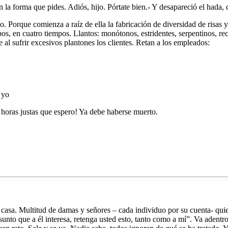
n la forma que pides. Adiós, hijo. Pórtate bien.- Y desapareció el hada,
o. Porque comienza a raíz de ella la fabricación de diversidad de risas 
os, en cuatro tiempos. Llantos: monótonos, estridentes, serpentinos, rec
al sufrir excesivos plantones los clientes. Retan a los empleados:
 yo
dos horas justas que espero! Ya debe haberse muerto.
a casa. Multitud de damas y señores – cada individuo por su cuenta- qui
unto que a él interesa, retenga usted esto, tanto como a mí”. Va adentr