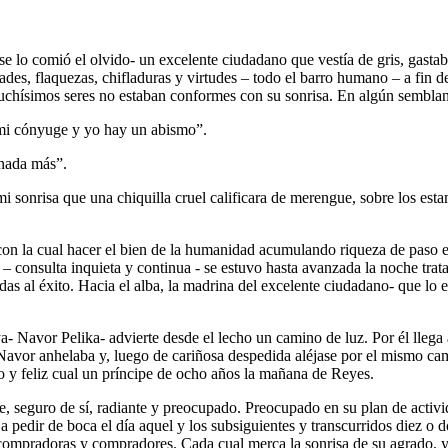
 lo comió el olvido- un excelente ciudadano que vestía de gris, gastab
ades, flaquezas, chifladuras y virtudes – todo el barro humano – a fin d
uchísimos seres no estaban conformes con su sonrisa. En algún semblan
e mi cónyuge y yo hay un abismo”.
 nada más”.
mi sonrisa que una chiquilla cruel calificara de merengue, sobre los est
con la cual hacer el bien de la humanidad acumulando riqueza de paso en
– consulta inquieta y continua - se estuvo hasta avanzada la noche trat
s al éxito. Hacia el alba, la madrina del excelente ciudadano- que lo e
- Navor Pelika- advierte desde el lecho un camino de luz. Por él llega 
 Navor anhelaba y, luego de cariñosa despedida aléjase por el mismo ca
to y feliz cual un príncipe de ocho años la mañana de Reyes.
e, seguro de sí, radiante y preocupado. Preocupado en su plan de activi
 pedir de boca el día aquel y los subsiguientes y transcurridos diez o d
en compradoras y compradores. Cada cual merca la sonrisa de su agrado, 