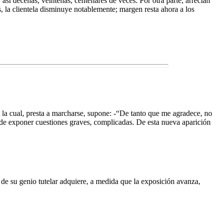
 así decenas, veintenas, centenares de veces. Por otra parte, arrecian
la clientela disminuye notablemente; margen resta ahora a los
la cual, presta a marcharse, supone: -“De tanto que me agradece, no
Ha de exponer cuestiones graves, complicadas. De esta nueva aparición
 de su genio tutelar adquiere, a medida que la exposición avanza,