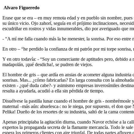
Alvaro Figueredo
Erase que se era – en muy remota edad y en pueblo sin nombre, pues se
su único vicio. Ojo zahorí, seguía en el prójimo inclinaciones, necesid
escudriñar en rostros y vidas innumerables, dio por averiguado que m
- “A mí me falla cuando más la he menester, la sonrisa. Por eso entr
En otro – “he perdido la confianza de mi patrón por mi torpe sonrisa,
Y en otro todavía: - “Soy un comerciante de aptitudes pero, debido a 
madapolán, ¡qué desdicha!, se pudren de viejos.
El hombre de gris – que ardía en ansias de acometer alguna industria 
sonrisas. Mas... ¿cómo fabricarlas? En larga consulta con la almohada 
existen - ¿qué duda cabe?- y asimismo empresas inverosímiles destinada
resulta a ayudarla, acudió a ella sin pérdida de tiempo.
Disuélvese la pastilla lunar cuando el hombre de gris - nombrémosle ya
maternal –más aún: abuelesca-: no le niega, por supuesto, el don que
Pelika! Dueño de los resortes de su industria, saltó de la cama conten
Apenas principiaba la agitación diurna, cuando Navor echóse a la call
expertos la propaganda secreta de la flamante mercancía. Todo le sale a
espera los primeros clientes con aire triunfal. De todas partes afluy