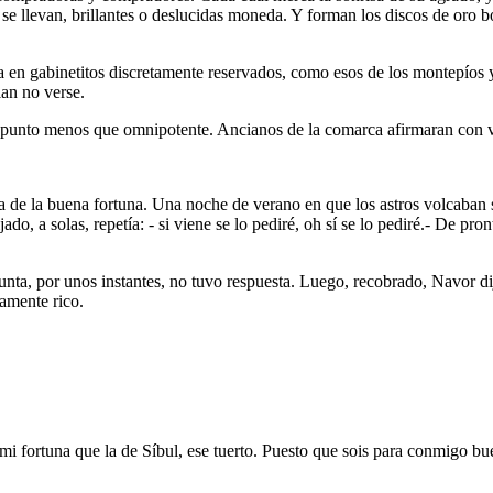
 se llevan, brillantes o deslucidas moneda. Y forman los discos de oro
en gabinetitos discretamente reservados, como esos de los montepíos y b
an no verse.
 punto menos que omnipotente. Ancianos de la comarca afirmaran con 
a de la buena fortuna. Una noche de verano en que los astros volcaban s
do, a solas, repetía: - si viene se lo pediré, oh sí se lo pediré.- De pr
gunta, por unos instantes, no tuvo respuesta. Luego, recobrado, Navor di
amente rico.
mi fortuna que la de Síbul, ese tuerto. Puesto que sois para conmigo b