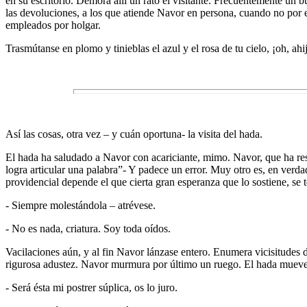
en su escritorio. Demora allí un rato el visitante. Frecuentemente un b
las devoluciones, a los que atiende Navor en persona, cuando no por
empleados por holgar.
Trasmútanse en plomo y tinieblas el azul y el rosa de tu cielo, ¡oh, ahi
Así las cosas, otra vez – y cuán oportuna- la visita del hada.
El hada ha saludado a Navor con acariciante, mimo. Navor, que ha re
logra articular una palabra”- Y padece un error. Muy otro es, en verda
providencial depende el que cierta gran esperanza que lo sostiene, se t
- Siempre molestándola – atrévese.
- No es nada, criatura. Soy toda oídos.
Vacilaciones aún, y al fin Navor lánzase entero. Enumera vicisitudes d
rigurosa adustez. Navor murmura por último un ruego. El hada mueve,
- Será ésta mi postrer súplica, os lo juro.