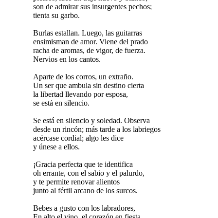
son de admirar sus insurgentes pechos;
tienta su garbo.
Burlas estallan. Luego, las guitarras
ensimisman de amor. Viene del prado
racha de aromas, de vigor, de fuerza.
Nervios en los cantos.
Aparte de los corros, un extraño.
Un ser que ambula sin destino cierta
la libertad llevando por esposa,
se está en silencio.
Se está en silencio y soledad. Observa
desde un rincón; más tarde a los labriegos
acércase cordial; algo les dice
y únese a ellos.
¡Gracia perfecta que te identifica
oh errante, con el sabio y el palurdo,
y te permite renovar alientos
junto al fértil arcano de los surcos.
Bebes a gusto con los labradores,
En alto el vino, el corazón en fiesta,