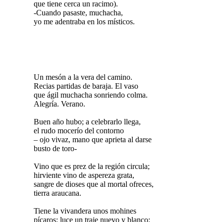
que tiene cerca un racimo).
-Cuando pasaste, muchacha,
yo me adentraba en los místicos.
Un mesón a la vera del camino.
Recias partidas de baraja. El vaso
que ágil muchacha sonriendo colma.
Alegría. Verano.
Buen año hubo; a celebrarlo llega,
el rudo mocerío del contorno
– ojo vivaz, mano que aprieta al darse
busto de toro-
Vino que es prez de la región circula;
hirviente vino de aspereza grata,
sangre de dioses que al mortal ofreces,
tierra araucana.
Tiene la vivandera unos mohines
pícaros; luce un traje nuevo y blanco;