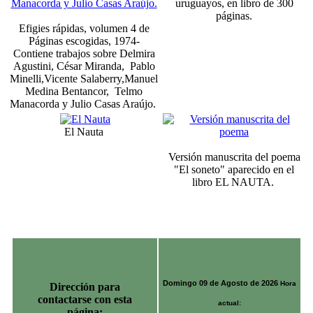
uruguayos, en libro de 300
páginas.
Efigies rápidas, volumen 4 de
Páginas escogidas, 1974-
Contiene trabajos sobre Delmira
Agustini, César Miranda, Pablo
Minelli,Vicente Salaberry,Manuel
Medina Bentancor, Telmo
Manacorda y Julio Casas Araújo.
El Nauta
Versión manuscrita del poema
"El soneto" aparecido en el
libro EL NAUTA.
Domingo 09 de Agosto de 2026
Hora
Dirección para
contactarse con esta
actual:
página: