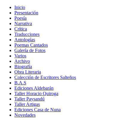
Inicio
Presentación
Poesía
Narrativa
Crítica
Traducciones
Antologías
Poemas Cantados
Galería de Fotos
Varios
Archivo
Biografía
Obra Literaria
Colección de Escritores Salteños
B.A.S
Ediciones Aldebarán
Taller Horacio Quiroga
Taller Paysandú
Taller Artigas
Ediciones Casa de Nuna
Novedades