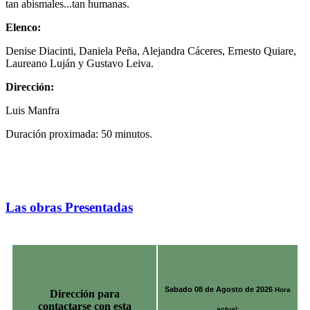
tan abismales...tan humanas.
Elenco:
Denise Diacinti, Daniela Peña, Alejandra Cáceres, Ernesto Quiare,
Laureano Luján y Gustavo Leiva.
Dirección:
Luis Manfra
Duración proximada: 50 minutos.
Las obras Presentadas
Sabado 08 de Agosto de 2026
Hora
Dirección para
contactarse con esta
actual: