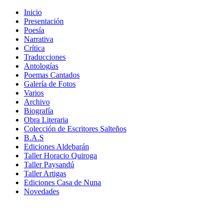
Inicio
Presentación
Poesía
Narrativa
Crítica
Traducciones
Antologías
Poemas Cantados
Galería de Fotos
Varios
Archivo
Biografía
Obra Literaria
Colección de Escritores Salteños
B.A.S
Ediciones Aldebarán
Taller Horacio Quiroga
Taller Paysandú
Taller Artigas
Ediciones Casa de Nuna
Novedades