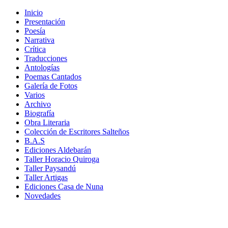
Inicio
Presentación
Poesía
Narrativa
Crítica
Traducciones
Antologías
Poemas Cantados
Galería de Fotos
Varios
Archivo
Biografía
Obra Literaria
Colección de Escritores Salteños
B.A.S
Ediciones Aldebarán
Taller Horacio Quiroga
Taller Paysandú
Taller Artigas
Ediciones Casa de Nuna
Novedades