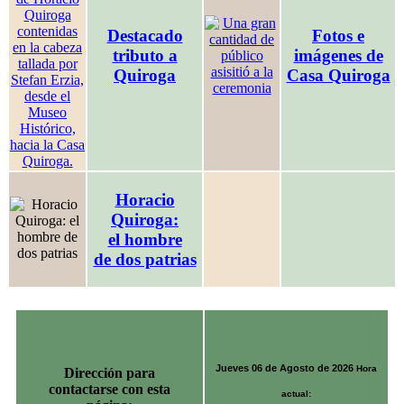
Destacado
Fotos e
tributo a
imágenes de
Quiroga
Casa Quiroga
Horacio
Quiroga:
el hombre
de dos patrias
Jueves 06 de Agosto de 2026
Hora
Dirección para
contactarse con esta
actual: